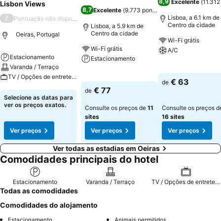
8,9
Excelente
(
11.312
Lisbon Views
8,7
Excelente
(
9.773 pontuações
)
Lisboa, a 6.1 km de
/
Pontuação não disponível
Centro da cidade
Lisboa, a 5.9 km de
Centro da cidade
Oeiras, Portugal
Wi-Fi grátis
Wi-Fi grátis
A/C
Estacionamento
Estacionamento
Varanda / Terraço
Ver preços
TV / Opções de entretenimento
Ver preços
€ 63
de
€ 77
de
Ver preços
Selecione as datas para
ver os preços exatos.
Consulte os preços de
11
Consulte os preços d
sites
16 sites
Ver preços
Ver preços
Ver preços
Ver todas as estadias em Oeiras
Comodidades principais do hotel
Estacionamento
Varanda / Terraço
TV / Opções de entretenimento
Todas as comodidades
Comodidades do alojamento
Estacionamento
Animais permitidos