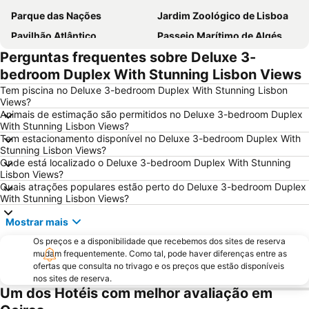
Parque das Nações
Jardim Zoológico de Lisboa
Pavilhão Atlântico
Passeio Marítimo de Algés
Perguntas frequentes sobre Deluxe 3-
Benfica
Praias de Santa Cruz
bedroom Duplex With Stunning Lisbon Views
Baixa de Lisboa
Parque Eduardo VII
Tem piscina no Deluxe 3-bedroom Duplex With Stunning Lisbon
Praça de Touros de Campo Pequeno
Praia das Azenhas do Mar
Views?
Animais de estimação são permitidos no Deluxe 3-bedroom Duplex
Estação de Caminhos de Ferro de Sete Rios
Belém
With Stunning Lisbon Views?
Avenida da Liberdade
da Figueirinha
Tem estacionamento disponível no Deluxe 3-bedroom Duplex With
Stunning Lisbon Views?
Marquês de Pombal
Estádio do Restelo
Onde está localizado o Deluxe 3-bedroom Duplex With Stunning
Lisbon Views?
Praia das Maçãs
Fonte da Telha
Quais atrações populares estão perto do Deluxe 3-bedroom Duplex
Praia Tróia Mar
Praia da Ericeira
With Stunning Lisbon Views?
Parque Natural da Arrabida
Campo Grande
Mostrar mais
Lagoa de Albufeira
do Ouro Sesimbra
Os preços e a disponibilidade que recebemos dos sites de reserva
mudam frequentemente. Como tal, pode haver diferenças entre as
Tróia Beach
Alcântara
ofertas que consulta no trivago e os preços que estão disponíveis
Oceanário de Lisboa
Praia da Caparica
nos sites de reserva.
Um dos Hotéis com melhor avaliação em
Chiado
Fundaçao Champalimaud