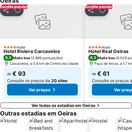
Oeiras
Alvalade
Praça do Rossio
Escolha popular
Escolha popular
Gare do Oriente
Centro Comercial Vasco da Gama
Partilhar
Adicionar aos favoritos
Partilhar
Adicionar aos
Centro Colombo
Estádio José Alvalade
Wonderland Lisboa
Algés Beach
Lumiar
Coliseu dos Recreios
Praia da Ribeira do Cavalo
Galapinhos Beach
Hotel
Hotel
4 Estrelas
4 Estrelas
Hotel Riviera Carcavelos
Hotel Real Oeiras
Telheiras
Praça do Comércio
8,3
8,3
Muito boa
(
3.889 pontuações
)
Muito boa
(
6.009 po
Carcavelos, a 0.8 km de Centro da cidade
Paço de Arcos, a 1.7 k
€ 93
€ 61
de
de
Consulte os preços de
20 sites
Consulte os preços 
Ver preços
Ver preç
Ver todas as estadias em Oeiras
Outras estadias em Oeiras