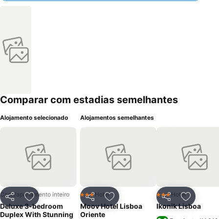
Comparar com estadias semelhantes
Alojamento selecionado
Alojamentos semelhantes
Casa/apartamento inteiro
Hotel
Hotel
3 Estrelas
3 Estrelas
Partilhar
Adicionar aos favoritos
Partilhar
Adicionar aos favoritos
Partilhar
Adicionar
Deluxe 3-bedroom
Moov Hotel Lisboa
Ikonik Lisboa
Duplex With Stunning
Oriente