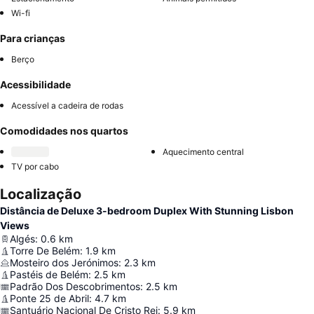
Wi-fi
Para crianças
Berço
Acessibilidade
Acessível a cadeira de rodas
Comodidades nos quartos
Aquecimento central
TV por cabo
Localização
Distância de Deluxe 3-bedroom Duplex With Stunning Lisbon
Views
Algés
:
0.6
km
Torre De Belém
:
1.9
km
Mosteiro dos Jerónimos
:
2.3
km
Pastéis de Belém
:
2.5
km
Padrão Dos Descobrimentos
:
2.5
km
Ponte 25 de Abril
:
4.7
km
Santuário Nacional De Cristo Rei
:
5.9
km