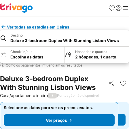
Favoritos
Iniciar
Me
Ver todas as estadias em Oeiras
Destino
Deluxe 3-bedroom Duplex With Stunning Lisbon Views
Check-in/out
Hóspedes e quartos
Escolha as datas
2 hóspedes, 1 quarto.
Como os pagamentos influenciam os resultados
Deluxe 3-bedroom Duplex
With Stunning Lisbon Views
Partilhar
Ad
Casa/apartamento inteiro
/
Pontuação não disponível
Selecione as datas para ver os preços exatos.
Selecione as datas para ver os preços exatos.
Ver preços
Ver preços