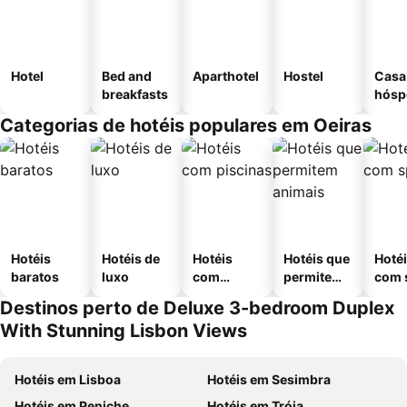
Hotel
Bed and
Aparthotel
Hostel
Casa
breakfasts
hósp
Categorias de hotéis populares em Oeiras
Hotéis
Hotéis de
Hotéis
Hotéis que
Hoté
baratos
luxo
com
permitem
com 
piscinas
animais
Destinos perto de Deluxe 3-bedroom Duplex
With Stunning Lisbon Views
Hotéis em Lisboa
Hotéis em Sesimbra
Hotéis em Peniche
Hotéis em Tróia