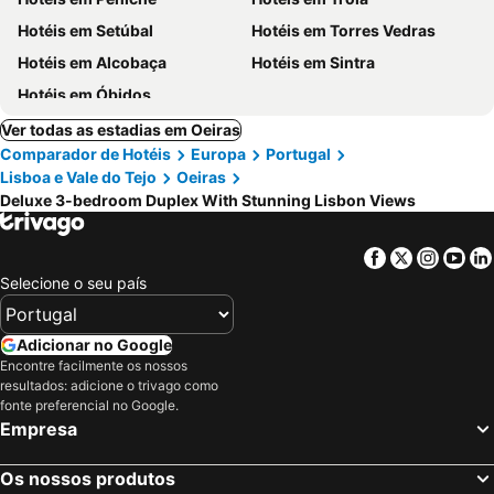
Hotéis em Setúbal
Hotéis em Torres Vedras
Hotéis em Alcobaça
Hotéis em Sintra
Hotéis em Óbidos
Ver todas as estadias em Oeiras
Comparador de Hotéis
Europa
Portugal
Lisboa e Vale do Tejo
Oeiras
Deluxe 3-bedroom Duplex With Stunning Lisbon Views
Facebook
Twitter
Insta
Yo
Selecione o seu país
Adicionar no Google
Encontre facilmente os nossos
resultados: adicione o trivago como
fonte preferencial no Google.
Empresa
Os nossos produtos