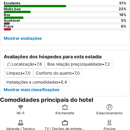
Excelente
51
%
Muito boa
22
%
Boa
16
%
Aceitável
5
%
Fraca
6
%
Mostrar avaliações
Avaliações dos hóspedes para esta estadia
Localização
•
7,6
Boa relação preço/qualidade
•
7,2
Limpeza
•
7,0
Conforto do quarto
•
7,0
Instalações e comodidades
•
6,4
Mostrar mais classificações
Comodidades principais do hotel
Wi-fi
Kitchenette
Estacionamento
Varanda / Terraço
TV / Opções de entretenimento
Piscina