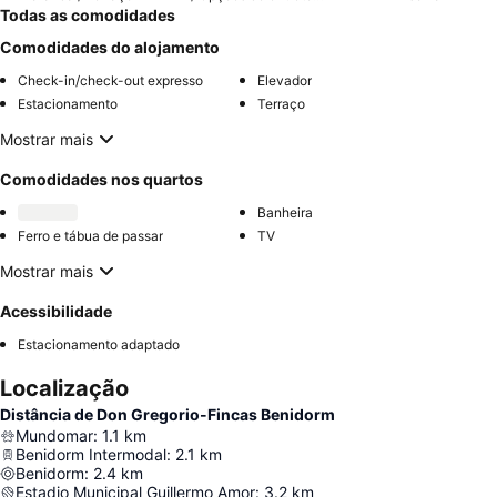
Todas as comodidades
Comodidades do alojamento
Check-in/check-out expresso
Elevador
Estacionamento
Terraço
Mostrar mais
Comodidades nos quartos
Banheira
Ferro e tábua de passar
TV
Mostrar mais
Acessibilidade
Estacionamento adaptado
Localização
Distância de Don Gregorio-Fincas Benidorm
Mundomar
:
1.1
km
Benidorm Intermodal
:
2.1
km
Benidorm
:
2.4
km
Estadio Municipal Guillermo Amor
:
3.2
km