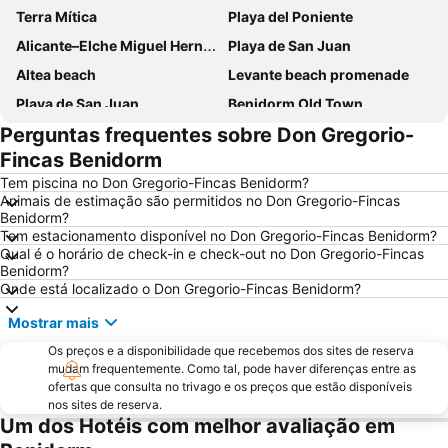
Terra Mítica
Playa del Poniente
Alicante–Elche Miguel Hernández Airport
Playa de San Juan
Altea beach
Levante beach promenade
Playa de San Juan
Benidorm Old Town
Perguntas frequentes sobre Don Gregorio-
Benidorm Palace
Playa Arenal-Bol
Fincas Benidorm
El Postiguet
Estación de autobuses
Tem piscina no Don Gregorio-Fincas Benidorm?
Centro
Isla de Benidorm
Animais de estimação são permitidos no Don Gregorio-Fincas
Benidorm?
Marina de Alicante
Levante o La Fossa
Tem estacionamento disponível no Don Gregorio-Fincas Benidorm?
Festilandia
Aqualandia
Qual é o horário de check-in e check-out no Don Gregorio-Fincas
Benidorm?
Platja de La Cala de Finestrat
Playa de la Ermita
Onde está localizado o Don Gregorio-Fincas Benidorm?
Avenida Jaime I
Aqua Natura
Mostrar mais
Centro
Comunidad Valenciana day
Os preços e a disponibilidade que recebemos dos sites de reserva
El Portet
Port de Denia
mudam frequentemente. Como tal, pode haver diferenças entre as
ofertas que consulta no trivago e os preços que estão disponíveis
Cala Granadella
Raco de Loix
nos sites de reserva.
Um dos Hotéis com melhor avaliação em
Estación de Autobuses de Alicante
Ermita de Sanz