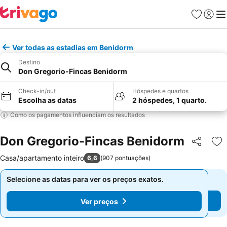
Favoritos
Iniciar
Me
Ver todas as estadias em Benidorm
Destino
Don Gregorio-Fincas Benidorm
Check-in/out
Hóspedes e quartos
Escolha as datas
2 hóspedes, 1 quarto.
Como os pagamentos influenciam os resultados
Don Gregorio-Fincas Benidorm
Partilhar
Ad
Casa/apartamento inteiro
6,6
(
907 pontuações
)
Selecione as datas para ver os preços exatos.
Selecione as datas para ver os preços exatos.
Ver preços
Ver preços