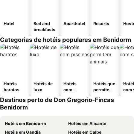
Hotel
Bed and
Aparthotel
Resorts
Host
breakfasts
Categorias de hotéis populares em Benidorm
Hotéis
Hotéis de
Hotéis
Hotéis que
Hoté
baratos
luxo
com
permitem
com 
piscinas
animais
Destinos perto de Don Gregorio-Fincas
Benidorm
Hotéis em Benidorm
Hotéis em Alicante
Hotéis em Gandia
Hotéis em Calpe