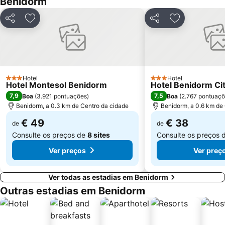
Benidorm
Parc d'Elx
Marina de Denia
Campoamor
Casino Mediterráneo
Partilhar
Adicionar aos favoritos
Partilhar
Adicionar aos
Guardamar
Cala Mal Pas
Puerto de Jávea
Plaza de Toros de Alicante
Mercado
Foietes
de l'Albir
Cala de Moraig
Hotel
Hotel
3 Estrelas
3 Estrelas
Hotel Montesol Benidorm
Hotel Benidorm Ci
Albufereta
Arenals del Sol
7,9
7,5
Boa
(
3.921 pontuações
)
Boa
(
2.767 pontuaç
Gandía
Estación de tren FGV
Benidorm, a 0.3 km de Centro da cidade
Benidorm, a 0.6 km de
Terra Natura
El Carabassi
€ 49
€ 38
de
de
Consulte os preços de
8 sites
Consulte os preços 
Ver preços
Ver preç
Ver todas as estadias em Benidorm
Outras estadias em Benidorm