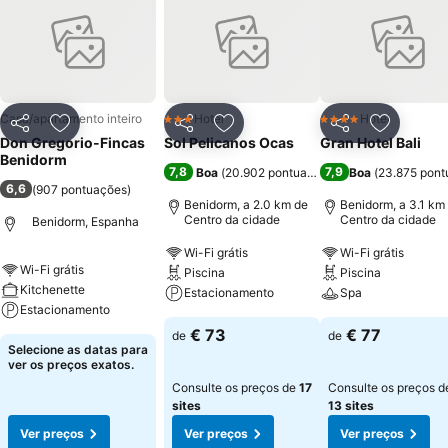
Casa/apartamento inteiro
Hotel
Hotel
3 Estrelas
4 Estrelas
Partilhar
Adicionar aos favoritos
Partilhar
Adicionar aos favoritos
Partilhar
Adicionar
Don Gregorio-Fincas
Sol Pelicanos Ocas
Gran Hotel Bali
Benidorm
7,8
7,9
Boa
(
20.902 pontuações
)
Boa
(
23.875 pont
6,6
(
907 pontuações
)
Benidorm, a 2.0 km de
Benidorm, a 3.1 km
Centro da cidade
Centro da cidade
Benidorm, Espanha
Wi-Fi grátis
Wi-Fi grátis
Wi-Fi grátis
Piscina
Piscina
Kitchenette
Estacionamento
Spa
Estacionamento
€ 73
€ 77
de
de
Selecione as datas para
ver os preços exatos.
Consulte os preços de
17
Consulte os preços d
sites
13 sites
Ver preços
Ver preços
Ver preços