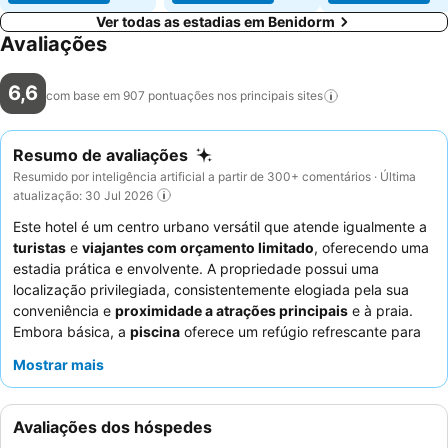
Ver todas as estadias em Benidorm
Avaliações
6,6
com base em 907 pontuações nos principais
sites
Resumo de avaliações
Resumido por inteligência artificial a partir de 300+ comentários · Última
atualização: 30 Jul 2026
Este hotel é um centro urbano versátil que atende igualmente a
turistas
e
viajantes com orçamento limitado
, oferecendo uma
estadia prática e envolvente. A propriedade possui uma
localização privilegiada, consistentemente elogiada pela sua
conveniência e
proximidade a atrações principais
e à praia.
Embora básica, a
piscina
oferece um refúgio refrescante para
os hóspedes. Os hóspedes elogiam consistentemente os
Mostrar mais
funcionários e o serviço
, destacando a sua prestatividade e a
conveniência de uma receção com atendimento. Para uma
experiência mais tranquila, considere solicitar um quarto que
Avaliações dos hóspedes
não esteja virado para a rua principal.