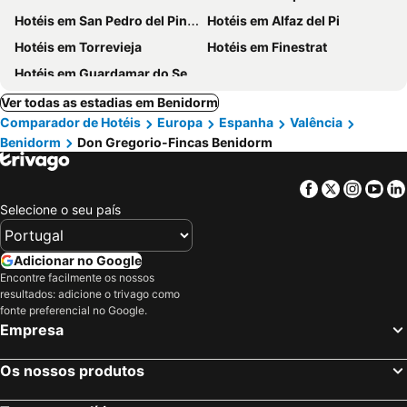
Hotéis em San Pedro del Pinatar
Hotéis em Alfaz del Pi
Hotéis em Torrevieja
Hotéis em Finestrat
Hotéis em Guardamar do Segura
Ver todas as estadias em Benidorm
Comparador de Hotéis
Europa
Espanha
Valência
Benidorm
Don Gregorio-Fincas Benidorm
Facebook
Twitter
Insta
Yo
Selecione o seu país
Adicionar no Google
Encontre facilmente os nossos
resultados: adicione o trivago como
fonte preferencial no Google.
Empresa
Os nossos produtos