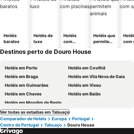
Hotéis
Hotéis de
Hotéis
Hotéis que
Hoté
baratos
luxo
com
permitem
com 
piscinas
animais
Destinos perto de Douro House
Hotéis em Porto
Hotéis em Covilhã
Hotéis em Braga
Hotéis em Vila Nova de Gaia
Hotéis em Guimarães
Hotéis em Viseu
Hotéis em Chaves
Hotéis em Baião
Hotéis em Mondim de Basto
Ver todas as estadias em Tabuaço
Comparador de Hotéis
Europa
Portugal
Centro de Portugal
Tabuaço
Douro House