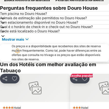
Aldeia histórica de Marialva
Estação Ferroviária de Régua
Perguntas frequentes sobre Douro House
Praia Fluvial de Foz do Sabor
Ponte e Torre de Ucanha
Tem piscina no Douro House?
Cascata de Fisgas de Ermelo
Parque Natural do Alvão
Animais de estimação são permitidos no Douro House?
Castelo de Lamego
Aldeia Histórica de Trancoso
Tem estacionamento disponível no Douro House?
Qual é o horário de check-in e check-out no Douro House?
Praia Fluvial da Folgosa
Convento e Igreja de São Gonçalo
Onde está localizado o Douro House?
Solar do Vinho do Porto
Praia Fluvial de Fornelos
Mostrar mais
Praia de Cepães
Aeródromo de Vila Real
Os preços e a disponibilidade que recebemos dos sites de reserva
Dolce Vita Douro
Caldas de Carlão
mudam frequentemente. Como tal, pode haver diferenças entre as
ofertas que consulta no trivago e os preços que estão disponíveis
Miradouro de São Leonardo da Galafura
Igreja de São Paulo ou Capela Nova
nos sites de reserva.
Um dos Hotéis com melhor avaliação em
Tabuaço
Escolha popular
Partilhar
Adicionar aos favoritos
Partilhar
Adicionar aos
Hotel
Hotel