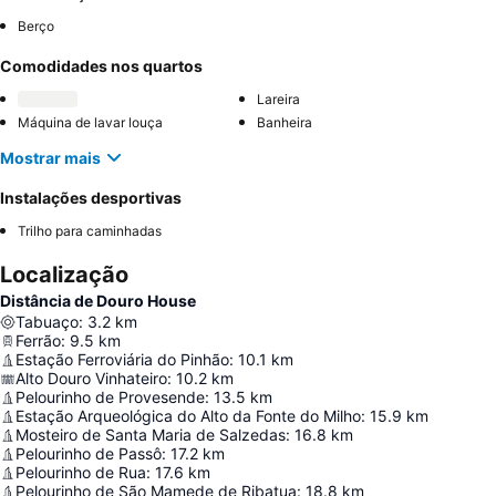
Berço
Comodidades nos quartos
Lareira
Máquina de lavar louça
Banheira
Mostrar mais
Instalações desportivas
Trilho para caminhadas
Localização
Distância de Douro House
Tabuaço
:
3.2
km
Ferrão
:
9.5
km
Estação Ferroviária do Pinhão
:
10.1
km
Alto Douro Vinhateiro
:
10.2
km
Pelourinho de Provesende
:
13.5
km
Estação Arqueológica do Alto da Fonte do Milho
:
15.9
km
Mosteiro de Santa Maria de Salzedas
:
16.8
km
Pelourinho de Passô
:
17.2
km
Pelourinho de Rua
:
17.6
km
Pelourinho de São Mamede de Ribatua
:
18.8
km