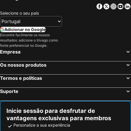
Facebook
Twitter
Insta
Yo
Selecione o seu país
Adicionar no Google
Encontre facilmente os nossos
resultados: adicione o trivago como
fonte preferencial no Google.
Empresa
Os nossos produtos
Termos e políticas
Suporte
Inicie sessão para desfrutar de
vantagens exclusivas para membros
Personalize a sua experiência