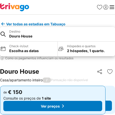
Favoritos
Iniciar
Me
Ver todas as estadias em Tabuaço
Destino
Douro House
Check-in/out
Hóspedes e quartos
Escolha as datas
2 hóspedes, 1 quarto.
Como os pagamentos influenciam os resultados
Douro House
Partilhar
Ad
Casa/apartamento inteiro
/
Pontuação não disponível
€ 150
€ 150
de
de
Consulte os preços de
1 site
Consulte os preços de
1 site
Ver preços
Ver preços