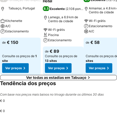
Hotel
Tabuaço, Portugal
Armamar, a 4.8 km 
8,5
Excelente
(
2.108 pontuações
)
Centro da cidade
Lamego, a 6.9 km de
Kitchenette
Wi-Fi grátis
Centro da cidade
A/C
Estacionamento
Wi-Fi grátis
Estacionamento
A/C
Piscina
Estacionamento
€ 150
€ 58
de
de
€ 89
de
Consulte os preços de
1
Consulte os preços de
Consulte os preços 
site
13 sites
sites
Ver preços
Ver preços
Ver preços
Ver todas as estadias em Tabuaço
Tendência dos preços
Com base nos preços mais baixos no trivago durante os últimos 30 dias
€ 0
€ 0