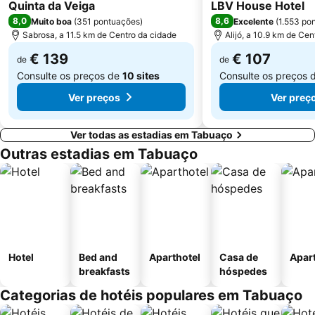
4 Estrelas
3 Estrelas
Quinta da Veiga
LBV House Hotel
8,0
8,6
Muito boa
(
351 pontuações
)
Excelente
(
1.553 po
Sabrosa, a 11.5 km de Centro da cidade
Alijó, a 10.9 km de Cen
€ 139
€ 107
de
de
Consulte os preços de
10 sites
Consulte os preços 
Ver preços
Ver preç
Ver todas as estadias em Tabuaço
Outras estadias em Tabuaço
Hotel
Bed and
Aparthotel
Casa de
Apar
breakfasts
hóspedes
Categorias de hotéis populares em Tabuaço