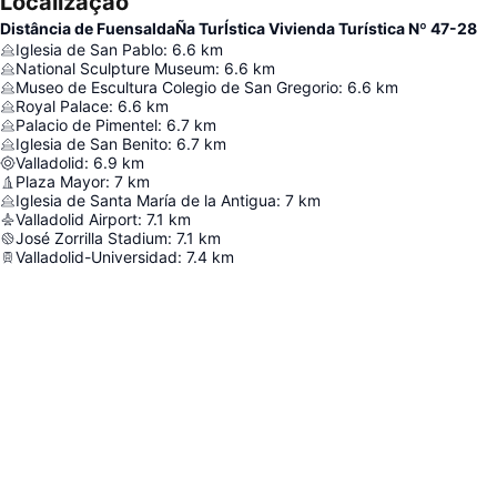
Localização
Distância de FuensaldaÑa TurÍstica Vivienda Turística Nº 47-28
Iglesia de San Pablo
:
6.6
km
National Sculpture Museum
:
6.6
km
Museo de Escultura Colegio de San Gregorio
:
6.6
km
Royal Palace
:
6.6
km
Palacio de Pimentel
:
6.7
km
Iglesia de San Benito
:
6.7
km
Valladolid
:
6.9
km
Plaza Mayor
:
7
km
Iglesia de Santa María de la Antigua
:
7
km
Valladolid Airport
:
7.1
km
José Zorrilla Stadium
:
7.1
km
Valladolid-Universidad
:
7.4
km