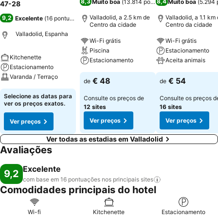
8,3
8,4
Muito boa
(
13.814 pontuações
Muito boa
)
(
5.294 
47-28
Valladolid, a 2.5 km de
Valladolid, a 1.1 km
9,2
Excelente
(
16 pontuações
)
Centro da cidade
Centro da cidade
Valladolid, Espanha
Wi-Fi grátis
Wi-Fi grátis
Piscina
Estacionamento
Kitchenette
Estacionamento
Aceita animais
Estacionamento
Varanda / Terraço
€ 48
€ 54
de
de
Selecione as datas para
Consulte os preços de
Consulte os preços d
ver os preços exatos.
12 sites
16 sites
Ver preços
Ver preços
Ver preços
Ver todas as estadias em Valladolid
Avaliações
Excelente
9,2
com base em 16 pontuações nos principais
sites
Comodidades principais do hotel
Wi-fi
Kitchenette
Estacionamento