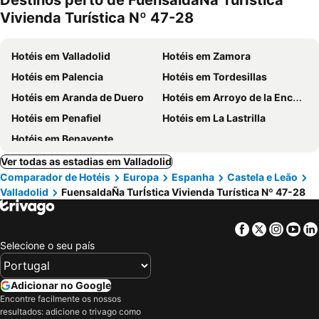
Destinos perto de FuensaldaÑa TurÍstica
Vivienda Turística Nº 47-28
Hotéis em Valladolid
Hotéis em Zamora
Hotéis em Palencia
Hotéis em Tordesillas
Hotéis em Aranda de Duero
Hotéis em Arroyo de la Encomienda
Hotéis em Penafiel
Hotéis em La Lastrilla
Hotéis em Benavente
Ver todas as estadias em Valladolid
Comparador de Hotéis
Europa
Espanha
Castela e Leão
Valladolid
FuensaldaÑa TurÍstica Vivienda Turística Nº 47-28
Facebook
Twitter
Insta
Yo
Selecione o seu país
Adicionar no Google
Encontre facilmente os nossos
resultados: adicione o trivago como