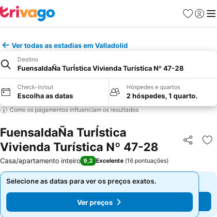
Favoritos
Iniciar
Me
Ver todas as estadias em Valladolid
Destino
FuensaldaÑa TurÍstica Vivienda Turística Nº 47-28
Check-in/out
Hóspedes e quartos
Escolha as datas
2 hóspedes, 1 quarto.
Como os pagamentos influenciam os resultados
FuensaldaÑa TurÍstica
Vivienda Turística Nº 47-28
Partilhar
Ad
Casa/apartamento inteiro
9,2
Excelente
(
16 pontuações
)
Selecione as datas para ver os preços exatos.
Selecione as datas para ver os preços exatos.
Ver preços
Ver preços