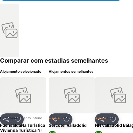
Comparar com estadias semelhantes
Alojamento selecionado
Alojamentos semelhantes
Casa/apartamento inteiro
Hotel
Hotel
4 Estrelas
4 Estrelas
Partilhar
Adicionar aos favoritos
Partilhar
Adicionar aos favoritos
Partilhar
Adicionar
FuensaldaÑa TurÍstica
Sercotel Valladolid
NH Valladolid Bála
Vivienda Turística Nº