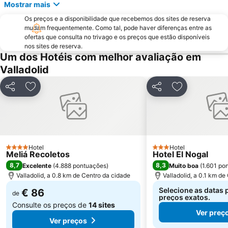
Mostrar mais
Os preços e a disponibilidade que recebemos dos sites de reserva
mudam frequentemente. Como tal, pode haver diferenças entre as
ofertas que consulta no trivago e os preços que estão disponíveis
nos sites de reserva.
Um dos Hotéis com melhor avaliação em
Valladolid
Partilhar
Adicionar aos favoritos
Partilhar
Adicionar aos
Hotel
Hotel
4 Estrelas
3 Estrelas
Meliá Recoletos
Hotel El Nogal
8,7
8,3
Excelente
(
4.888 pontuações
)
Muito boa
(
1.601 po
Valladolid, a 0.8 km de Centro da cidade
Valladolid, a 0.1 km de
Selecione as datas 
€ 86
de
preços exatos.
Consulte os preços de
14 sites
Ver preç
Ver preços