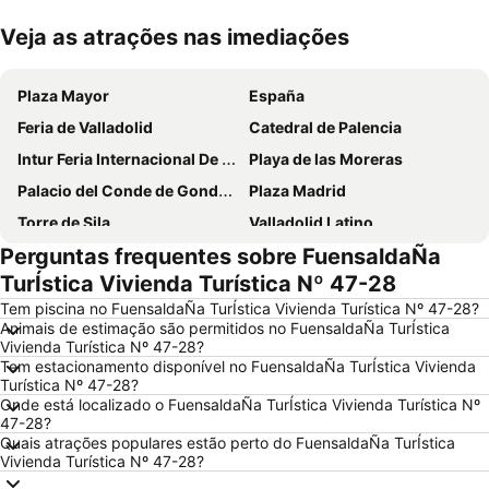
Veja as atrações nas imediações
Ampliar mapa
Plaza Mayor
España
Feria de Valladolid
Catedral de Palencia
Intur Feria Internacional De Turismo De Interior
Playa de las Moreras
Palacio del Conde de Gondomar o Casa del Sol
Plaza Madrid
Torre de Sila
Valladolid Latino
Perguntas frequentes sobre FuensaldaÑa
Estación de Ferrocarril
Calle Mayor
TurÍstica Vivienda Turística Nº 47-28
Castelo da Mota
Parque Villa de las Ferias
Tem piscina no FuensaldaÑa TurÍstica Vivienda Turística Nº 47-28?
José Zorrilla
Auditorio Miguel Delibes
Animais de estimação são permitidos no FuensaldaÑa TurÍstica
Vivienda Turística Nº 47-28?
Motauros
Monasterio de Santa María de Valbuena
Tem estacionamento disponível no FuensaldaÑa TurÍstica Vivienda
Turística Nº 47-28?
Onde está localizado o FuensaldaÑa TurÍstica Vivienda Turística Nº
47-28?
Quais atrações populares estão perto do FuensaldaÑa TurÍstica
Vivienda Turística Nº 47-28?