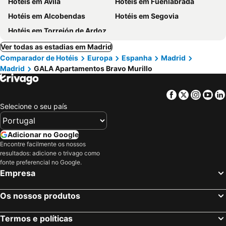
Hotéis em Avila
Hotéis em Fuenlabrada
Hotéis em Alcobendas
Hotéis em Segovia
Hotéis em Torrejón de Ardoz
Ver todas as estadias em Madrid
Comparador de Hotéis
Europa
Espanha
Madrid
Madrid
GALA Apartamentos Bravo Murillo
Facebook
Twitter
Insta
Yo
Selecione o seu país
Adicionar no Google
Encontre facilmente os nossos
resultados: adicione o trivago como
fonte preferencial no Google.
Empresa
Os nossos produtos
Termos e políticas