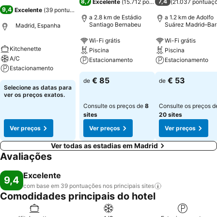
8,7
7,4
Excelente
(
15.712 pontuações
(
21.037 pontuaç
)
9,4
Excelente
(
39 pontuações
)
a 2.8 km de Estádio
a 1.2 km de Adolfo
Santiago Bernabeu
Suárez Madrid–Bar
Madrid, Espanha
Airport
Wi-Fi grátis
Wi-Fi grátis
Kitchenette
Piscina
Piscina
A/C
Estacionamento
Estacionamento
Estacionamento
€ 85
€ 53
de
de
Selecione as datas para
ver os preços exatos.
Consulte os preços de
8
Consulte os preços d
sites
20 sites
Ver preços
Ver preços
Ver preços
Ver todas as estadias em Madrid
Avaliações
Excelente
9,4
com base em 39 pontuações nos principais
sites
Comodidades principais do hotel