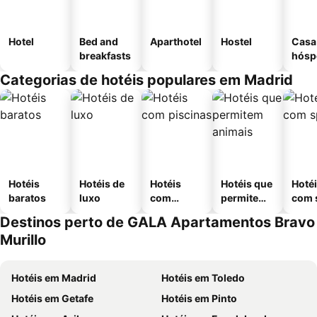
Hotel
Bed and
Aparthotel
Hostel
Casa
breakfasts
hósp
Categorias de hotéis populares em Madrid
Hotéis
Hotéis de
Hotéis
Hotéis que
Hoté
baratos
luxo
com
permitem
com 
piscinas
animais
Destinos perto de GALA Apartamentos Bravo
Murillo
Hotéis em Madrid
Hotéis em Toledo
Hotéis em Getafe
Hotéis em Pinto