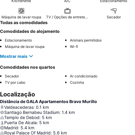
Kitchenette
A/C
Estacionamento
Máquina de lavar roupa
TV / Opções de entretenimento
Secador
Todas as comodidades
Comodidades do alojamento
Estacionamento
Animais permitidos
Máquina de lavar roupa
Wi-fi
Mostrar mais
Comodidades nos quartos
Secador
Ar condicionado
TV por cabo
Cozinha
Localização
Distância de GALA Apartamentos Bravo Murillo
Valdeacederas
:
0.1
km
Santiago Bernabeu Stadium
:
1.4
km
Templo de Debod
:
5
km
Puerta De Alcala
:
5
km
Madrid
:
5.4
km
Royal Palace Of Madrid
:
5.6
km