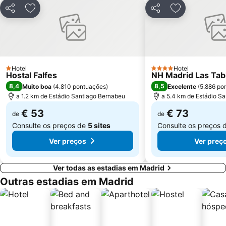
Carabanchel
Malasaña
Partilhar
Adicionar aos favoritos
Partilhar
Adicionar aos
Gran Vía Metro Station
Retiro
Goya
Aeropuerto
Metropolitano Club Deportivo
Circuito del Jarama
Hotel
Hotel
Tetuán
Paseo de la Castellana
1 Estrelas
4 Estrelas
Hostal Falfes
NH Madrid Las Tab
Sol Metro Station
Centro Comercial Gran Vía de Hortaleza
8,4
8,5
Muito boa
(
4.810 pontuações
)
Excelente
(
5.886 po
a 1.2 km de Estádio Santiago Bernabeu
a 5.4 km de Estádio S
Praça da Cibeles
Santiago Bernabéu Metro Station
€ 53
€ 73
de
de
Consulte os preços de
5 sites
Consulte os preços 
Ver preços
Ver preç
Ver todas as estadias em Madrid
Outras estadias em Madrid