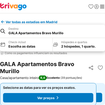
Favoritos
Iniciar
Me
Ver todas as estadias em Madrid
Destino
GALA Apartamentos Bravo Murillo
Check-in/out
Hóspedes e quartos
Escolha as datas
2 hóspedes, 1 quarto.
Como os pagamentos influenciam os resultados
GALA Apartamentos Bravo
Murillo
Partilhar
Ad
Casa/apartamento inteiro
9,4
Excelente
(
39 pontuações
)
Selecione as datas para ver os preços exatos.
Selecione as datas para ver os preços exatos.
Ver preços
Ver preços