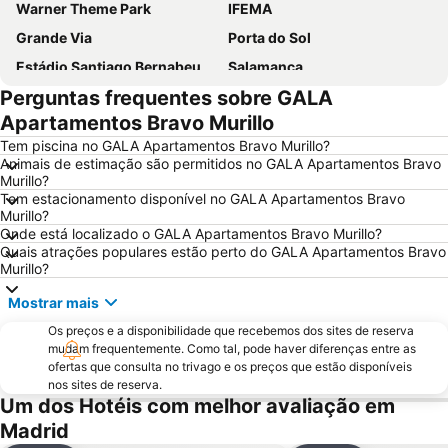
Warner Theme Park
IFEMA
Grande Via
Porta do Sol
Estádio Santiago Bernabeu
Salamanca
Perguntas frequentes sobre GALA
Atocha
Estación Sur
Apartamentos Bravo Murillo
Estadio Metropolitano Metro Station
Barajas
Tem piscina no GALA Apartamentos Bravo Murillo?
Metropolitano Metro Station
Chamartín
Animais de estimação são permitidos no GALA Apartamentos Bravo
Murillo?
Estação de Atocha
Praça Central /maior
Tem estacionamento disponível no GALA Apartamentos Bravo
De Chueca
Madrid
Murillo?
Onde está localizado o GALA Apartamentos Bravo Murillo?
Madrid Arena
Parque de Atracciones de Madrid
Quais atrações populares estão perto do GALA Apartamentos Bravo
Murillo?
Parque Retiro
Palacio de Vistalegre
Caja Mágica
Museu Nacional do Prado
Mostrar mais
Chamberí
Villaverde
Os preços e a disponibilidade que recebemos dos sites de reserva
mudam frequentemente. Como tal, pode haver diferenças entre as
Calle Serrano
Casino Gran Vía
ofertas que consulta no trivago e os preços que estão disponíveis
Praça da Espanha
nos sites de reserva.
San Blas
Um dos Hotéis com melhor avaliação em
Praça de touros das Ventas
Ibiza
Madrid
Atocha Metro Station
Sol