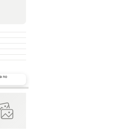
a no
os favoritos
Adicionar aos favoritos
Partilhar
Hotel