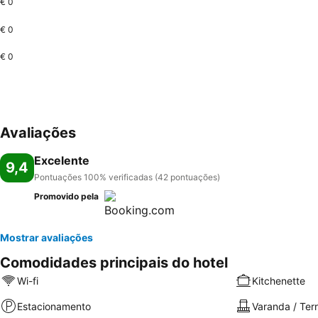
€ 0
€ 0
€ 0
Avaliações
Excelente
9,4
Pontuações 100% verificadas (42 pontuações)
Promovido pela
Mostrar avaliações
Comodidades principais do hotel
Wi-fi
Kitchenette
Estacionamento
Varanda / Ter