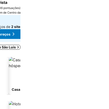
ista
The Bulldog Inn - Duna Parque Gro
7,0
36 pontuações
)
(
454 pontuações
)
km de Centro da cidade
Vila Nova de Milfontes, a 0.2 km de Centro d
€ 44
de
eços de
2 sites
Consulte os preços de
2 sites
preços
Ver preços
m São Luís
Casa de hóspedes
Aparthotel