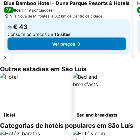
3 Estrelas
3
Blue Bamboo Hotel - Duna Parque Resorts & Hotels
H
7,5
Boa
(
1.119 pontuações
)
Vila Nova de Milfontes, a 0.2 km de Centro da cidade
€ 43
de
Consulte os preços de
15 sites
Ver preços
Outras estadias em São Luís
Hotel
Bed and breakfasts
Categorias de hotéis populares em São Luís