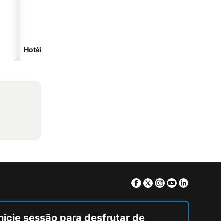
Hotéis na praia
Hotéis com estacionam
Facebook
Twitter
Instagram
Youtube
Linkedin
nicie sessão para desfrutar de