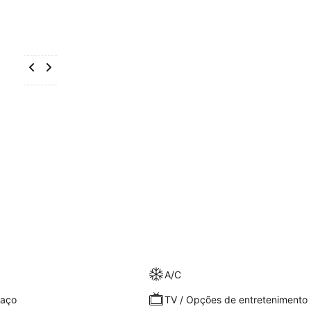
A/C
raço
TV / Opções de entretenimento