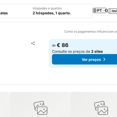
Hóspedes e quartos
PT · €
In
datas
2 hóspedes, 1 quarto.
Como os pagamentos influenciam os
Adicionar aos favoritos
€ 86
de
Partilhar
Consulte os preços de
2 sites
Ver preços