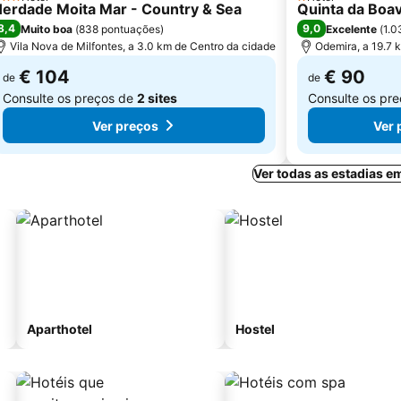
 Estrelas
1 Estrelas
erdade Moita Mar - Country & Sea
Quinta da Boav
8,4
9,0
Muito boa
(
838 pontuações
)
Excelente
(
1.0
Vila Nova de Milfontes, a 3.0 km de Centro da cidade
Odemira, a 19.7 
€ 104
€ 90
de
de
Consulte os preços de
2 sites
Consulte os pr
Ver preços
Ver 
Ver todas as estadias e
Aparthotel
Hostel