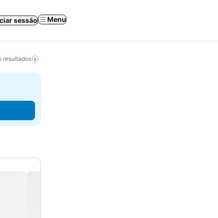
Menu
iciar sessão
 resultados