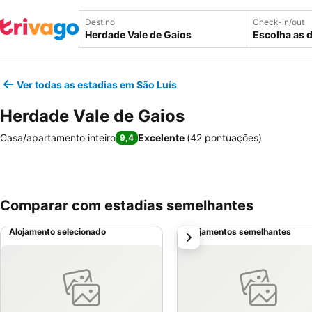
Destino
Check-in/out
Escolha as 
Ver todas as estadias em São Luís
Herdade Vale de Gaios
Casa/apartamento inteiro
Excelente
(
42 pontuações
)
9,4
Comparar com estadias semelhantes
Alojamento selecionado
Alojamentos semelhantes
próximo