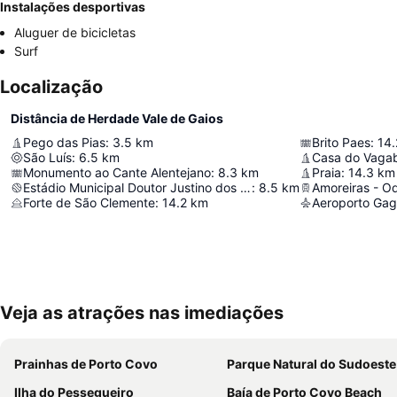
Instalações desportivas
Aluguer de bicicletas
Surf
Localização
Distância de Herdade Vale de Gaios
Pego das Pias
:
3.5
km
Brito Paes
:
14.
São Luís
:
6.5
km
Casa do Vaga
Monumento ao Cante Alentejano
:
8.3
km
Praia
:
14.3
km
Estádio Municipal Doutor Justino dos Santos
:
8.5
km
Amoreiras - O
Forte de São Clemente
:
14.2
km
Aeroporto Gag
Veja as atrações nas imediações
Prainhas de Porto Covo
Parque Natural do Sudoeste Alentejano e Costa Vice
Ilha do Pessegueiro
Baía de Porto Covo Beach