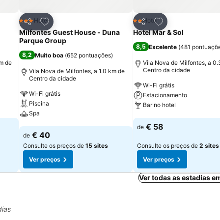
itos
Adicionar aos favoritos
Adicionar aos fav
Hotel
Hotel
3 Estrelas
2 Estrelas
Partilhar
Partilhar
Milfontes Guest House - Duna
Hotel Mar & Sol
Parque Group
8,5
Excelente
(
481 pontuaçõ
8,2
Muito boa
(
652 pontuações
)
km de
Vila Nova de Milfontes, a 0
Centro da cidade
Vila Nova de Milfontes, a 1.0 km de
Centro da cidade
Wi-Fi grátis
Wi-Fi grátis
Estacionamento
Piscina
Bar no hotel
Spa
Ver preços
€ 58
de
Ver preços
€ 40
de
Consulte os preços de
15 sites
Consulte os preços de
2 sites
Ver preços
Ver preços
Ver todas as estadias e
dias