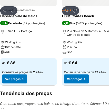
Adicionar aos favoritos
Adicionar aos favor
Casa/apartamento inteiro
Hotel
4 Estrelas
Partilhar
Partilhar
Herdade Vale de Gaios
HS Milfontes Beach
9,4
7,8
Excelente
(
42 pontuações
)
Boa
(
5.677 pontuações
)
São Luís, Portugal
Vila Nova de Milfontes, a 0.5 
Centro da cidade
Wi-Fi grátis
Wi-Fi grátis
Kitchenette
Piscina
A/C
Spa
Ver preços
Ver preços
€ 86
€ 64
de
de
Consulte os preços de
2 sites
Consulte os preços de
17 sites
Ver preços
Ver preços
Tendência dos preços
Com base nos preços mais baixos no trivago durante os últimos 30 