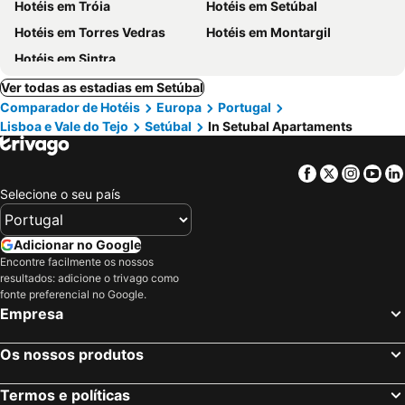
Hotéis em Tróia
Hotéis em Setúbal
Hotéis em Torres Vedras
Hotéis em Montargil
Hotéis em Sintra
Ver todas as estadias em Setúbal
Comparador de Hotéis
Europa
Portugal
Lisboa e Vale do Tejo
Setúbal
In Setubal Apartaments
Facebook
Twitter
Insta
Yo
Selecione o seu país
Adicionar no Google
Encontre facilmente os nossos
resultados: adicione o trivago como
fonte preferencial no Google.
Empresa
Os nossos produtos
Termos e políticas