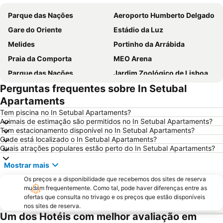
Parque das Nações
Aeroporto Humberto Delgado
Gare do Oriente
Estádio da Luz
Melides
Portinho da Arrábida
Praia da Comporta
MEO Arena
Parque das Nações
Jardim Zoológico de Lisboa
Perguntas frequentes sobre In Setubal
Pavilhão Atlântico
Passeio Marítimo de Algés
Apartaments
Benfica
Baixa de Lisboa
Tem piscina no In Setubal Apartaments?
Parque Eduardo VII
Praça de Touros de Campo Pequeno
Animais de estimação são permitidos no In Setubal Apartaments?
Tem estacionamento disponível no In Setubal Apartaments?
Estação de Caminhos de Ferro de Sete Rios
Belém
Onde está localizado o In Setubal Apartaments?
Avenida da Liberdade
da Figueirinha
Quais atrações populares estão perto do In Setubal Apartaments?
Marquês de Pombal
Estádio do Restelo
Mostrar mais
Fonte da Telha
Praia Tróia Mar
Os preços e a disponibilidade que recebemos dos sites de reserva
Parque Natural da Arrabida
mudam frequentemente. Como tal, pode haver diferenças entre as
Campo Grande
ofertas que consulta no trivago e os preços que estão disponíveis
Lagoa de Albufeira
do Ouro Sesimbra
nos sites de reserva.
Um dos Hotéis com melhor avaliação em
Tróia Beach
Alcântara