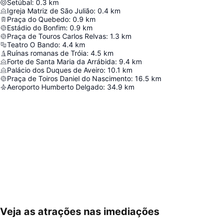
Setúbal
:
0.3
km
Igreja Matriz de São Julião
:
0.4
km
Praça do Quebedo
:
0.9
km
Estádio do Bonfim
:
0.9
km
Praça de Touros Carlos Relvas
:
1.3
km
Teatro O Bando
:
4.4
km
Ruínas romanas de Tróia
:
4.5
km
Forte de Santa Maria da Arrábida
:
9.4
km
Palácio dos Duques de Aveiro
:
10.1
km
Praça de Toiros Daniel do Nascimento
:
16.5
km
Aeroporto Humberto Delgado
:
34.9
km
Veja as atrações nas imediações
Ampliar mapa