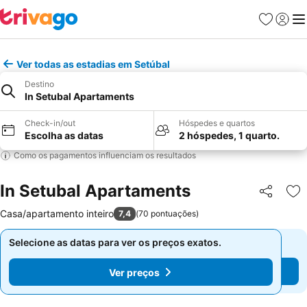
Favoritos
Iniciar
Me
Ver todas as estadias em Setúbal
Destino
In Setubal Apartaments
Check-in/out
Hóspedes e quartos
Escolha as datas
2 hóspedes, 1 quarto.
Como os pagamentos influenciam os resultados
In Setubal Apartaments
Partilhar
Ad
Casa/apartamento inteiro
7,4
(
70 pontuações
)
Selecione as datas para ver os preços exatos.
Selecione as datas para ver os preços exatos.
Ver preços
Ver preços