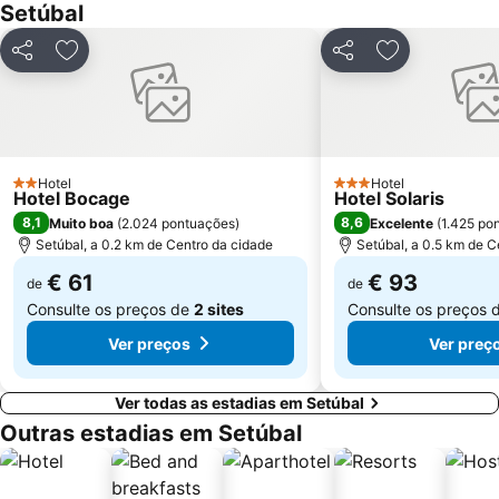
Setúbal
Oceanário de Lisboa
Praia da Caparica
Chiado
Fundaçao Champalimaud
Partilhar
Adicionar aos favoritos
Partilhar
Adicionar aos
Praia da Lagoa de Santo André
Alvalade
Praça do Rossio
Gare do Oriente
Centro Comercial Vasco da Gama
Centro Colombo
Estádio José Alvalade
Wonderland Lisboa
Hotel
Hotel
2 Estrelas
3 Estrelas
Hotel Bocage
Hotel Solaris
Algés Beach
Lumiar
8,1
8,6
Muito boa
(
2.024 pontuações
)
Excelente
(
1.425 po
Coliseu dos Recreios
Setúbal, a 0.2 km de Centro da cidade
Praia da Ribeira do Cavalo
Setúbal, a 0.5 km de C
Galapinhos Beach
Praça do Comércio
€ 61
€ 93
de
de
Consulte os preços de
2 sites
Consulte os preços 
Telheiras
Bairro Alto
Ver preços
Ver preç
Ver todas as estadias em Setúbal
Outras estadias em Setúbal