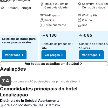
(
70 pontuações
)
Tróia, a 0.3 km de
Sesimbra, a 0.4 km
Centro da cidade
Centro da cidade
Setúbal, Portugal
Wi-Fi grátis
Wi-Fi grátis
Piscina
Piscina
Estacionamento
Spa
€ 130
€ 85
de
de
Selecione as datas para
ver os preços exatos.
Consulte os preços de
1
Consulte os preços d
site
18 sites
Ver preços
Ver preços
Ver preços
Ver todas as estadias em Setúbal
Avaliações
7,4
com base em 70 pontuações nos principais
sites
Comodidades principais do hotel
Localização
Distância de In Setubal Apartaments
Igreja do Mosteiro de Jesus
:
0.2
km