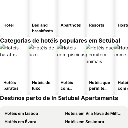
Hotel
Bed and
Aparthotel
Resorts
Host
breakfasts
Categorias de hotéis populares em Setúbal
Hotéis
Hotéis de
Hotéis
Hotéis que
Hoté
baratos
luxo
com
permitem
com 
piscinas
animais
Destinos perto de In Setubal Apartaments
Hotéis em Lisboa
Hotéis em Vila Nova de Milfontes
Hotéis em Évora
Hotéis em Sesimbra