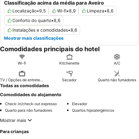
Classificação acima da média para Aveiro
Localização
•
9,5
Wi-fi
•
8,9
Limpeza
•
8,6
Conforto do quarto
•
8,6
Instalações e comodidades
•
8,6
Mostrar mais classificações
Comodidades principais do hotel
Wi-fi
Kitchenette
A/C
TV / Opções de entretenimento
Secador
Quarto não fumadores
Todas as comodidades
Comodidades do alojamento
Check-in/check-out expresso
Elevador
Quarto para não fumadores
Quartos hipoalergénicos
Mostrar mais
Para crianças