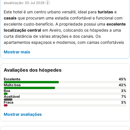
atualização: 30 Jul 2026
Este hotel é um centro urbano versátil, ideal para
turistas
e
casais
que procuram uma estadia confortável e funcional com
excelente custo-benefício. A propriedade possui uma
excelente
localização central
em Aveiro, colocando os hóspedes a uma
curta distância de várias atrações e dos canais. Os
apartamentos espaçosos e modernos, com camas confortáveis
e ar condicionado, são uma comodidade chave. Os hóspedes
Mostrar mais
elogiam consistentemente a
equipe de apoio prestativa e
atenciosa
e apreciam o café e chá gratuitos. Para uma
experiência mais tranquila, considere solicitar um quarto com
Avaliações dos hóspedes
vista para o canal.
Excelente
45
%
Muito boa
42
%
Boa
3
%
Aceitável
7
%
Fraca
3
%
Mostrar avaliações