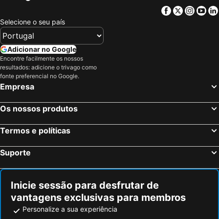
Facebook
Twitter
Insta
Yo
Selecione o seu país
Adicionar no Google
Encontre facilmente os nossos
resultados: adicione o trivago como
fonte preferencial no Google.
Empresa
Os nossos produtos
Termos e políticas
Suporte
Inicie sessão para desfrutar de
vantagens exclusivas para membros
Personalize a sua experiência