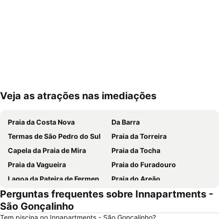
Veja as atrações nas imediações
Ampliar mapa
Praia da Costa Nova
Da Barra
Termas de São Pedro do Sul
Praia da Torreira
Capela da Praia de Mira
Praia da Tocha
Praia da Vagueira
Praia do Furadouro
Lagoa da Pateira de Fermentelos
Praia do Areão
Perguntas frequentes sobre Innapartments -
Europarque
Praia da Aguda
São Gonçalinho
Hotel Solverde Beach
Ria de Aveiro
Tem piscina no Innapartments - São Gonçalinho?