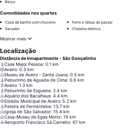
Berço
Comodidades nos quartos
Casa de banho com chuveiro
Ferro e tábua de passar
Secador
Chaleira elétrica
Mostrar mais
Localização
Distância de Innapartments - São Gonçalinho
Casa Major Pessoa
:
0.1
km
Aveiro
:
0.3
km
Museu de Aveiro - Santa Joana
:
0.5
km
Pelourinho de Aguada de Cima
:
0.6
km
Aveiro
:
1.3
km
Pelourinho de Esgueira
:
2.4
km
Aquário dos Bacalhaus
:
4.4
km
Estádio Municipal de Aveiro
:
5.2
km
Pateira de Fermentelos
:
13.7
km
Igreja de São Salvador
:
15.4
km
Casa-Museu de Egas Moniz
:
19
km
Aeroporto Francisco Sá Carneiro
:
67
km