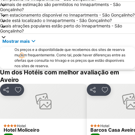
Paróquia Sagrada Família da Praia da Barra
Mata do Buçaco
Animais de estimação são permitidos no Innapartments - São
Gonçalinho?
Praia Fluvial dos Olhos da Fervença
Praia da Cortegaça
Tem estacionamento disponível no Innapartments - São Gonçalinho?
Casino de Espinho
Museu Militar do Buçaco
Onde está localizado o Innapartments - São Gonçalinho?
Quais atrações populares estão perto do Innapartments - São
Universidade de Aveiro
Praia da Baía
Gonçalinho?
Costa Nova Beach
Serra do Caramulo
Mostrar mais
Dunas de Sao Jacinto
Gafanha da Boa Hora Beach
Os preços e a disponibilidade que recebemos dos sites de reserva
Valadares Beach
Praia de Paramos
mudam frequentemente. Como tal, pode haver diferenças entre as
ofertas que consulta no trivago e os preços que estão disponíveis
Farol da Barra
Castelo de Santa Maria da Feira
nos sites de reserva.
Um dos Hotéis com melhor avaliação em
Praia da Barrinha
Parque Aquático Vaga Splash
Aveiro
Cascata da Cabreia
Senhora da Pedra
Praia da Granja
São Jacinto Beach
Partilhar
Adicionar aos favoritos
Partilhar
Adicionar aos
Lagoa da Barrinha de Mira
Convento Santa Cruz do Buçaco
Zoo de Lourosa - Parque Ornitológico
Mar e Sol Beach
Bioparque - Parque Florestal de Pisão
de Estarreja
Mosteiro de Grijó
Moliceiro
Hotel
Hotel
4 Estrelas
3 Estrelas
Hotel Moliceiro
Barcos Casa Aveir
Forum Aveiro
Estação de Caminhos de Ferro de Coimbra B