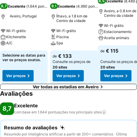
8,5
Excelente
(
8.489 
8,7
9,1
Excelente
(
1.644 pontuações
Excelente
)
(
4.990 pontuações
)
Aveiro, a 0.8 km de
Centro da cidade
Aveiro, Portugal
Ílhavo, a 1.8 km de
Centro da cidade
Wi-Fi grátis
Wi-Fi grátis
Wi-Fi grátis
Estacionamento
Kitchenette
Piscina
Aceita animais
A/C
Spa
€ 115
de
Selecione as datas para
€ 133
de
ver os preços exatos.
Consulte os preços de
Consulte os preços d
20 sites
20 sites
Ver preços
Ver preços
Ver preços
Ver todas as estadias em Aveiro
Avaliações
Excelente
8,7
com base em 1.644 pontuações nos principais
sites
Resumo de avaliações
Resumido por inteligência artificial a partir de 200+ comentários · Última