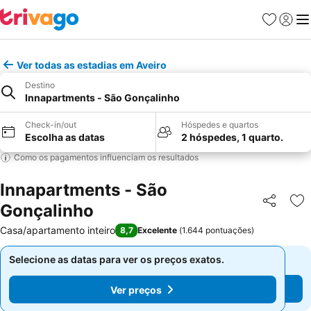
Favoritos
Iniciar
Me
Ver todas as estadias em Aveiro
Destino
Innapartments - São Gonçalinho
Check-in/out
Hóspedes e quartos
Escolha as datas
2 hóspedes, 1 quarto.
Como os pagamentos influenciam os resultados
Innapartments - São
Gonçalinho
Partilhar
Ad
Casa/apartamento inteiro
8,7
Excelente
(
1.644 pontuações
)
Selecione as datas para ver os preços exatos.
Selecione as datas para ver os preços exatos.
Ver preços
Ver preços