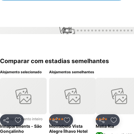
1 / 36
Comparar com estadias semelhantes
Alojamento selecionado
Alojamentos semelhantes
Casa/apartamento inteiro
Hotel
Hotel
5 Estrelas
4 Estrelas
Partilhar
Adicionar aos favoritos
Partilhar
Adicionar aos favoritos
Partilhar
Adicionar
Innapartments - São
Montebelo Vista
Meliá Ria
Gonçalinho
Alegre Ílhavo Hotel