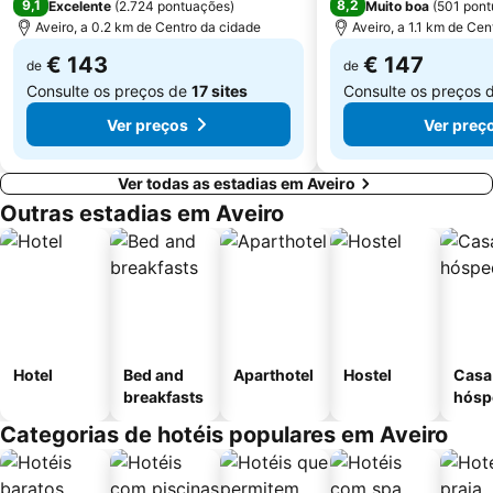
9,1
8,2
Excelente
(
2.724 pontuações
)
Muito boa
(
501 pon
Complexo de Piscinas Rui Abreu
Praia Fluvial São João do Monte
Aveiro, a 0.2 km de Centro da cidade
Aveiro, a 1.1 km de Cen
São Pedro de Maceda Beach
Museu da Cidade de Aveiro
€ 143
€ 147
de
de
Consulte os preços de
17 sites
Consulte os preços 
Ver preços
Ver preç
Ver todas as estadias em Aveiro
Outras estadias em Aveiro
Hotel
Bed and
Aparthotel
Hostel
Casa
breakfasts
hósp
Categorias de hotéis populares em Aveiro