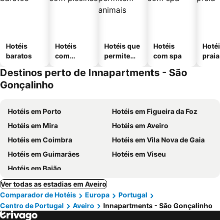
Hotéis
Hotéis
Hotéis que
Hotéis
Hotéi
baratos
com
permitem
com spa
praia
piscinas
animais
Destinos perto de Innapartments - São
Gonçalinho
Hotéis em Porto
Hotéis em Figueira da Foz
Hotéis em Mira
Hotéis em Aveiro
Hotéis em Coimbra
Hotéis em Vila Nova de Gaia
Hotéis em Guimarães
Hotéis em Viseu
Hotéis em Baião
Ver todas as estadias em Aveiro
Comparador de Hotéis
Europa
Portugal
Centro de Portugal
Aveiro
Innapartments - São Gonçalinho