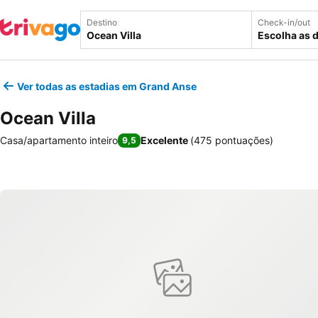
Destino
Check-in/out
Escolha as 
Ver todas as estadias em Grand Anse
Ocean Villa
Casa/apartamento inteiro
Excelente
(
475 pontuações
)
9,5