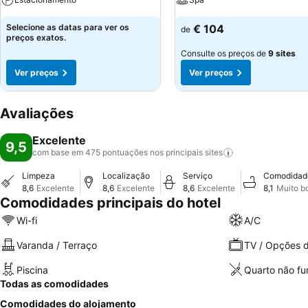
Selecione as datas para ver os
€ 104
de
preços exatos.
Consulte os preços de
9 sites
Ver preços
Ver preços
Avaliações
Excelente
9,5
com base em 475 pontuações nos principais
sites
Limpeza
Localização
Serviço
Comodidad
8,6
Excelente
8,6
Excelente
8,6
Excelente
8,1
Muito b
Comodidades principais do hotel
Wi-fi
A/C
Varanda / Terraço
TV / Opções d
Piscina
Quarto não f
Todas as comodidades
Comodidades do alojamento