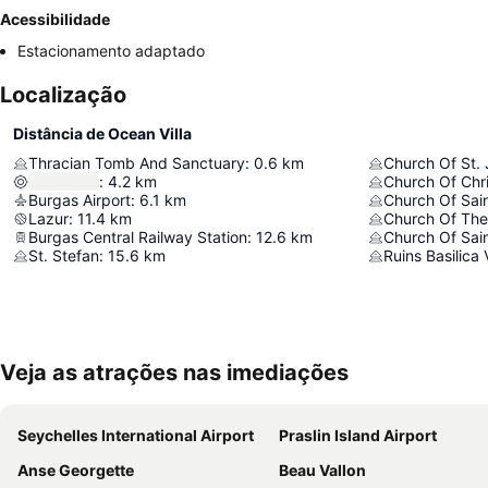
Acessibilidade
Estacionamento adaptado
Localização
Distância de Ocean Villa
Thracian Tomb And Sanctuary
:
0.6
km
Church Of St. 
:
4.2
km
Church Of Chri
Burgas Airport
:
6.1
km
Church Of Sai
Lazur
:
11.4
km
Burgas Central Railway Station
:
12.6
km
Church Of Sai
St. Stefan
:
15.6
km
Ruins Basilica 
Veja as atrações nas imediações
Seychelles International Airport
Praslin Island Airport
Anse Georgette
Beau Vallon