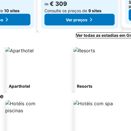
S
€ 309
de
p
de
10 sites
Consulte os preços de
9 sites
os
Ver preços
Ver todas as estadias em G
Aparthotel
Resorts
se