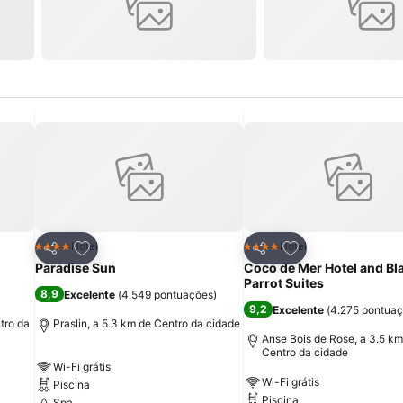
itos
Adicionar aos favoritos
Adicionar aos fav
Hotel
Hotel
4 Estrelas
4 Estrelas
Partilhar
Partilhar
Paradise Sun
Coco de Mer Hotel and Bl
Parrot Suites
8,9
Excelente
(
4.549 pontuações
)
9,2
Excelente
(
4.275 pontua
tro da
Praslin, a 5.3 km de Centro da cidade
Anse Bois de Rose, a 3.5 km
Centro da cidade
Wi-Fi grátis
Wi-Fi grátis
Piscina
Piscina
Spa