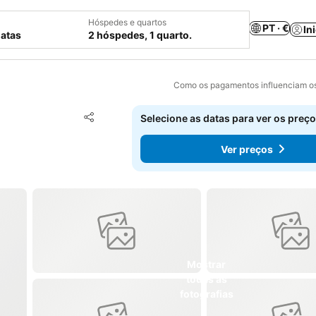
Hóspedes e quartos
PT · €
In
datas
2 hóspedes, 1 quarto.
Como os pagamentos influenciam os
Adicionar aos favoritos
Selecione as datas para ver os preço
Partilhar
Ver preços