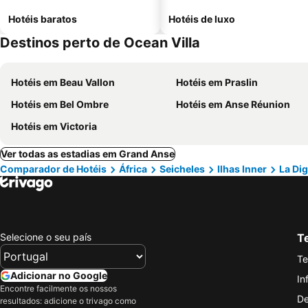
Hotéis baratos
Hotéis de luxo
Destinos perto de Ocean Villa
Hotéis em Beau Vallon
Hotéis em Praslin
Hotéis em Bel Ombre
Hotéis em Anse Réunion
Hotéis em Victoria
Ver todas as estadias em Grand Anse
Comparador de Hotéis
África
Seicheles
Ilhas Inner
La Di
Selecione o seu país
Te
Te
Adicionar no Google
In
Encontre facilmente os nossos
De
resultados: adicione o trivago como