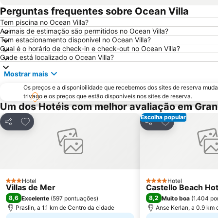
Perguntas frequentes sobre Ocean Villa
Tem piscina no Ocean Villa?
Animais de estimação são permitidos no Ocean Villa?
Tem estacionamento disponível no Ocean Villa?
Qual é o horário de check-in e check-out no Ocean Villa?
Onde está localizado o Ocean Villa?
Mostrar mais
Os preços e a disponibilidade que recebemos dos sites de reserva muda
trivago e os preços que estão disponíveis nos sites de reserva.
Um dos Hotéis com melhor avaliação em Gra
Escolha popular
Adicionar aos favoritos
Adicionar aos f
Partilhar
Partilhar
Hotel
Hotel
3 Estrelas
4 Estrelas
Villas de Mer
Castello Beach Hot
8,6
8,2
Excelente
(
597 pontuações
)
Muito boa
(
1.404 po
Praslin, a 1.1 km de Centro da cidade
Anse Kerlan, a 0.9 km 