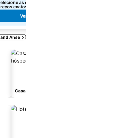
elecione as datas para ver os
Selecione as datas para 
reços exatos.
preços exatos.
Ver preços
Ver preços
rand Anse
Casa de hóspedes
Aparthotel