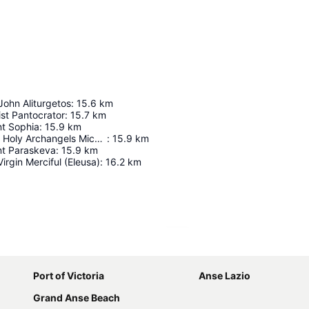
John Aliturgetos
:
15.6
km
st Pantocrator
:
15.7
km
nt Sophia
:
15.9
km
Church Of The Holy Archangels Michael And Gabriel
:
15.9
km
nt Paraskeva
:
15.9
km
Virgin Merciful (Eleusa)
:
16.2
km
Ampliar mapa
Port of Victoria
Anse Lazio
Grand Anse Beach