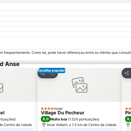
m frequentemente. Como tal, pode haver diferenças entre as ofertas que consult
nd Anse
Escolha popular
avoritos
Adicionar aos favoritos
Partilhar
Par
Hotel
4 Estrelas
4 E
el
Village Du Pecheur
Pi
8,0
9,
ntuações
)
Muito boa
(
1.524 pontuações
)
de Centro da cidade
Anse Volbert, a 1.3 km de Centro da cidade