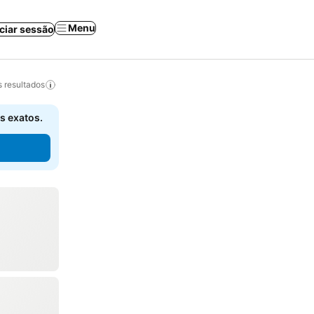
Menu
iciar sessão
 resultados
s exatos.