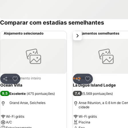
Comparar com estadias semelhantes
Alojamento selecionado
Alojamentos semelhantes
próximo
Adicionar aos favoritos
Adicionar aos favor
Casa/apartamento inteiro
Hotel
3 Estrelas
Partilhar
Partilhar
Ocean Villa
La Digue Island Lodge
9,5
7,4
Excelente
(
475 pontuações
)
(
5.569 pontuações
)
Grand Anse, Seicheles
Anse Réunion, a 0.6 km de Cen
cidade
Wi-Fi grátis
Wi-Fi grátis
A/C
Piscina
Estacionamento
Spa