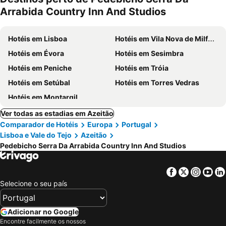
Arrabida Country Inn And Studios
Hotéis em Lisboa
Hotéis em Vila Nova de Milfontes
Hotéis em Évora
Hotéis em Sesimbra
Hotéis em Peniche
Hotéis em Tróia
Hotéis em Setúbal
Hotéis em Torres Vedras
Hotéis em Montargil
Ver todas as estadias em Azeitão
Comparador de Hotéis
Europa
Portugal
Lisboa e Vale do Tejo
Azeitão
Pedebicho Serra Da Arrabida Country Inn And Studios
Facebook
Twitter
Insta
Yo
Selecione o seu país
Adicionar no Google
Encontre facilmente os nossos