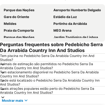
Ampliar mapa
Parque das Nações
Aeroporto Humberto Delgado
Gare do Oriente
Estádio da Luz
Melides
Portinho da Arrábida
Praia da Comporta
MEO Arena
Parque das Nações
Jardim Zoológico de Lisboa
Perguntas frequentes sobre Pedebicho Serra
Pavilhão Atlântico
Passeio Marítimo de Algés
Da Arrabida Country Inn And Studios
Benfica
Baixa de Lisboa
Tem piscina no Pedebicho Serra Da Arrabida Country Inn And
Parque Eduardo VII
Praça de Touros de Campo Pequeno
Studios?
Animais de estimação são permitidos no Pedebicho Serra Da
Estação de Caminhos de Ferro de Sete Rios
Belém
Arrabida Country Inn And Studios?
Avenida da Liberdade
da Figueirinha
Tem estacionamento disponível no Pedebicho Serra Da Arrabida
Country Inn And Studios?
Marquês de Pombal
Estádio do Restelo
Onde está localizado o Pedebicho Serra Da Arrabida Country Inn
And Studios?
Fonte da Telha
Praia Tróia Mar
Quais atrações populares estão perto do Pedebicho Serra Da
Parque Natural da Arrabida
Campo Grande
Arrabida Country Inn And Studios?
Lagoa de Albufeira
do Ouro Sesimbra
Mostrar mais