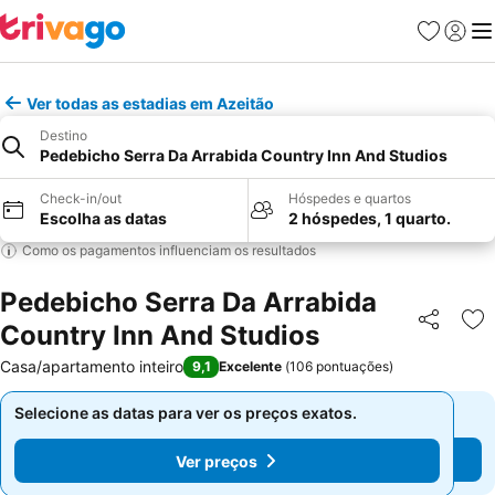
Favoritos
Iniciar
Me
Ver todas as estadias em Azeitão
Destino
Pedebicho Serra Da Arrabida Country Inn And Studios
Check-in/out
Hóspedes e quartos
Escolha as datas
2 hóspedes, 1 quarto.
Como os pagamentos influenciam os resultados
Pedebicho Serra Da Arrabida
Country Inn And Studios
Partilhar
Ad
Casa/apartamento inteiro
9,1
Excelente
(
106 pontuações
)
Selecione as datas para ver os preços exatos.
Selecione as datas para ver os preços exatos.
Ver preços
Ver preços