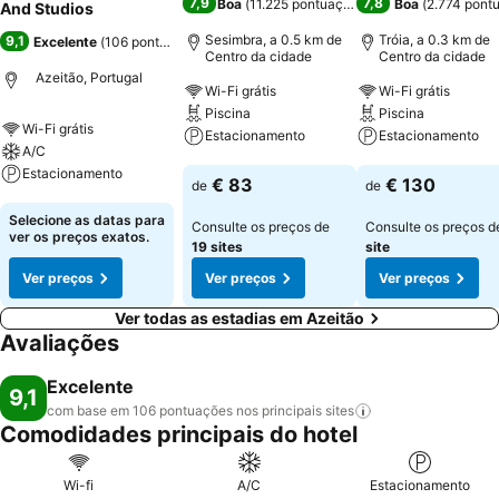
7,9
7,8
Boa
(
11.225 pontuações
)
Boa
(
2.774 pont
And Studios
Sesimbra, a 0.5 km de
Tróia, a 0.3 km de
9,1
Excelente
(
106 pontuações
)
Centro da cidade
Centro da cidade
Azeitão, Portugal
Wi-Fi grátis
Wi-Fi grátis
Piscina
Piscina
Wi-Fi grátis
Estacionamento
Estacionamento
A/C
Estacionamento
Ver preços
Ver preços
€ 83
€ 130
de
de
Ver preços
Selecione as datas para
Consulte os preços de
Consulte os preços 
ver os preços exatos.
19 sites
site
Ver preços
Ver preços
Ver preços
Ver todas as estadias em Azeitão
Avaliações
Excelente
9,1
com base em 106 pontuações nos principais
sites
Comodidades principais do hotel
Wi-fi
A/C
Estacionamento