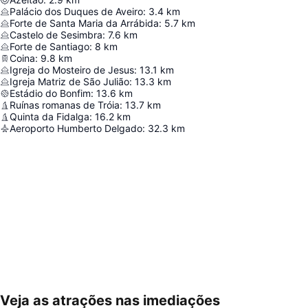
Palácio dos Duques de Aveiro
:
3.4
km
Forte de Santa Maria da Arrábida
:
5.7
km
Castelo de Sesimbra
:
7.6
km
Forte de Santiago
:
8
km
Coina
:
9.8
km
Igreja do Mosteiro de Jesus
:
13.1
km
Igreja Matriz de São Julião
:
13.3
km
Estádio do Bonfim
:
13.6
km
Ruínas romanas de Tróia
:
13.7
km
Quinta da Fidalga
:
16.2
km
Aeroporto Humberto Delgado
:
32.3
km
Veja as atrações nas imediações