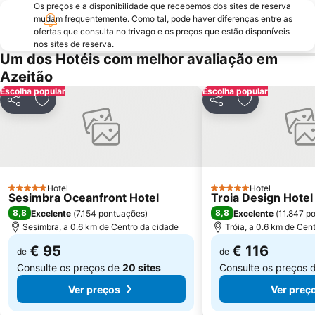
Tróia Beach
Alcântara
Os preços e a disponibilidade que recebemos dos sites de reserva
mudam frequentemente. Como tal, pode haver diferenças entre as
Oceanário de Lisboa
Praia da Caparica
ofertas que consulta no trivago e os preços que estão disponíveis
Chiado
Fundaçao Champalimaud
nos sites de reserva.
Um dos Hotéis com melhor avaliação em
Praia da Lagoa de Santo André
Alvalade
Azeitão
Praça do Rossio
Gare do Oriente
Escolha popular
Escolha popular
Centro Comercial Vasco da Gama
Centro Colombo
Partilhar
Adicionar aos favoritos
Partilhar
Adicionar aos
Estádio José Alvalade
Wonderland Lisboa
Algés Beach
Lumiar
Coliseu dos Recreios
Praia da Ribeira do Cavalo
Galapinhos Beach
Praça do Comércio
Hotel
Hotel
5 Estrelas
5 Estrelas
Sesimbra Oceanfront Hotel
Troia Design Hotel
Telheiras
Bairro Alto
8,8
8,8
Excelente
(
7.154 pontuações
)
Excelente
(
11.847 p
Sesimbra, a 0.6 km de Centro da cidade
Tróia, a 0.6 km de Cen
€ 95
€ 116
de
de
Consulte os preços de
20 sites
Consulte os preços 
Ver preços
Ver preç