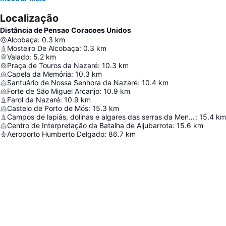
Localização
Distância de Pensao Coracoes Unidos
Alcobaça
:
0.3
km
Mosteiro De Alcobaça
:
0.3
km
Valado
:
5.2
km
Praça de Touros da Nazaré
:
10.3
km
Capela da Memória
:
10.3
km
Santuário de Nossa Senhora da Nazaré
:
10.4
km
Forte de São Miguel Arcanjo
:
10.9
km
Farol da Nazaré
:
10.9
km
Castelo de Porto de Mós
:
15.3
km
Campos de lapiás, dolinas e algares das serras da Mendiga e S. Bento
:
15.4
km
Centro de Interpretação da Batalha de Aljubarrota
:
15.6
km
Aeroporto Humberto Delgado
:
86.7
km