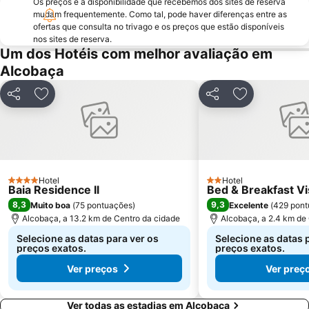
Os preços e a disponibilidade que recebemos dos sites de reserva
Estádio Municipal de Leiria
mudam frequentemente. Como tal, pode haver diferenças entre as
Da Foz do Arelho
ofertas que consulta no trivago e os preços que estão disponíveis
Bom Sucesso
Castelo de Almourol
nos sites de reserva.
Um dos Hotéis com melhor avaliação em
Estação Rodoviária de Fátima
Museu da Fábrica de Cimento Maceira-Lis
Alcobaça
Reserva Natural das Ilhas Berlengas
Igreja Paroquial de Pataias
Praia de Pedra do Ouro
Praia Norte
Partilhar
Adicionar aos favoritos
Partilhar
Adicionar aos
Praia do Bom Sucesso
Quinta Pedagógica do Cuco
de Porto Dinheiro
Porto das Barcas
Parque Vale do Ribeiro de São Pedro de Moel
Estação de Caminhos de Ferro do Entroncamento
Touril de Atouguia da Baleia
Praça de Touros de Almeirim
Hotel
Hotel
4 Estrelas
2 Estrelas
Baia Residence Il
Bed & Breakfast Vi
Mosteiro da Batalha
Estação comboios de Leiria
8,3
9,3
Muito boa
(
75 pontuações
)
Excelente
(
429 pont
Praia do Salgado
Monumento ao Peregrino em Fátima
Alcobaça, a 13.2 km de Centro da cidade
Alcobaça, a 2.4 km de
Estação de Caminhos de Ferro de Santarém
Complexo Municipal de Piscinas de Leiria
Selecione as datas para ver os
Selecione as datas 
preços exatos.
preços exatos.
Pia do Urso
Praia de Vale Furado
Ver preços
Ver preç
Ver todas as estadias em Alcobaça