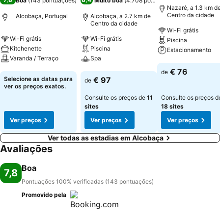
Boa
(
143 pontuações
)
Muito boa
(
4.708 pontuações
)
Nazaré, a 1.3 km d
Centro da cidade
Alcobaça, Portugal
Alcobaça, a 2.7 km de
Centro da cidade
Wi-Fi grátis
Wi-Fi grátis
Wi-Fi grátis
Piscina
Kitchenette
Piscina
Estacionamento
Varanda / Terraço
Spa
Ver preços
€ 76
de
Ver preços
Ver preços
Selecione as datas para
€ 97
de
ver os preços exatos.
Consulte os preços de
11
Consulte os preços d
sites
18 sites
Ver preços
Ver preços
Ver preços
Ver todas as estadias em Alcobaça
Avaliações
Boa
7,8
Pontuações 100% verificadas (143 pontuações)
Promovido pela