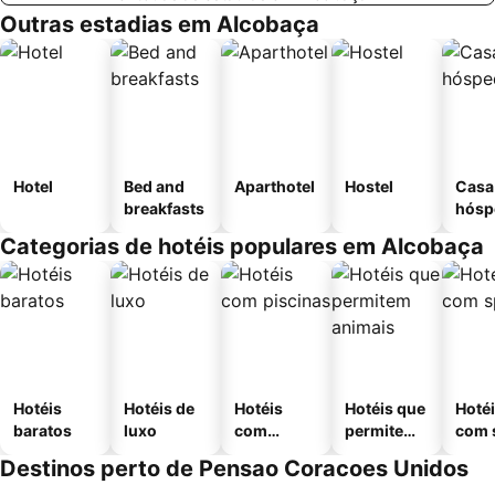
Outras estadias em Alcobaça
Hotel
Bed and
Aparthotel
Hostel
Casa
breakfasts
hósp
Categorias de hotéis populares em Alcobaça
Hotéis
Hotéis de
Hotéis
Hotéis que
Hoté
baratos
luxo
com
permitem
com 
piscinas
animais
Destinos perto de Pensao Coracoes Unidos