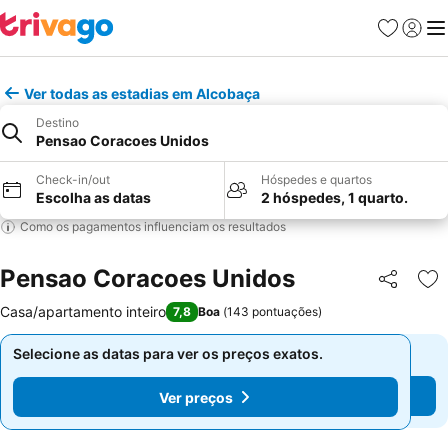
Favoritos
Iniciar
Me
Ver todas as estadias em Alcobaça
Destino
Pensao Coracoes Unidos
Check-in/out
Hóspedes e quartos
Escolha as datas
2 hóspedes, 1 quarto.
Como os pagamentos influenciam os resultados
Pensao Coracoes Unidos
Partilhar
Ad
Casa/apartamento inteiro
7,8
Boa
(
143 pontuações
)
Selecione as datas para ver os preços exatos.
Selecione as datas para ver os preços exatos.
Ver preços
Ver preços