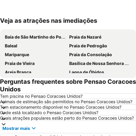
Veja as atrações nas imediações
Ampliar mapa
Baía de São Martinho do Porto
Praia da Nazaré
Baleal
Praia de Pedrogão
Mariparque
Praia da Consolação
Praia de Vieira
Basílica de Nossa Senhora do Rosário de Fátima
Areia Branca
Lagoa de Óbidos
Perguntas frequentes sobre Pensao Coracoes
Praia d'El Rey Golf & CC
Foz do Arelho
Unidos
Grutas de Mira de Aire
Mosteiro de Alcobaça
Tem piscina no Pensao Coracoes Unidos?
Buddha Eden Garden - Jardim da Paz
Praia de São Pedro de Moel
Animais de estimação são permitidos no Pensao Coracoes Unidos?
Tem estacionamento disponível no Pensao Coracoes Unidos?
Serra do Montejunto
Praia das Berlengas
Onde está localizado o Pensao Coracoes Unidos?
Salir do Porto
Castelo de Óbidos
Quais atrações populares estão perto do Pensao Coracoes Unidos?
Paredes de Vitória
Capela das Apariçoes
Mostrar mais
Sítio da Nazaré
Praia d'el Rey