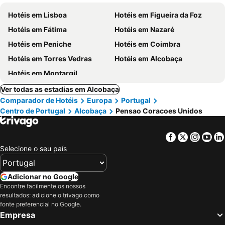
Hotéis em Lisboa
Hotéis em Figueira da Foz
Hotéis em Fátima
Hotéis em Nazaré
Hotéis em Peniche
Hotéis em Coimbra
Hotéis em Torres Vedras
Hotéis em Alcobaça
Hotéis em Montargil
Ver todas as estadias em Alcobaça
Comparador de Hotéis
Europa
Portugal
Centro de Portugal
Alcobaça
Pensao Coracoes Unidos
Facebook
Twitter
Insta
Yo
Selecione o seu país
Adicionar no Google
Encontre facilmente os nossos
resultados: adicione o trivago como
fonte preferencial no Google.
Empresa