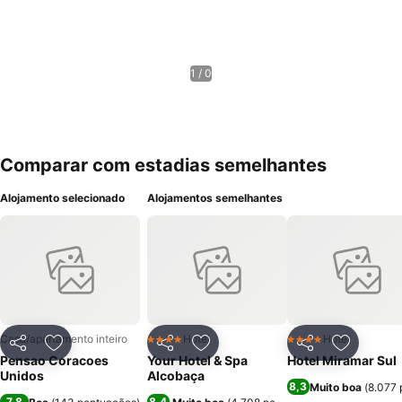
1 / 0
Comparar com estadias semelhantes
Alojamento selecionado
Alojamentos semelhantes
Casa/apartamento inteiro
Hotel
Hotel
4 Estrelas
4 Estrelas
Partilhar
Adicionar aos favoritos
Partilhar
Adicionar aos favoritos
Partilhar
Adicionar
Pensao Coracoes
Your Hotel & Spa
Hotel Miramar Sul
Unidos
Alcobaça
8,3
Muito boa
(
8.077 
7,8
8,4