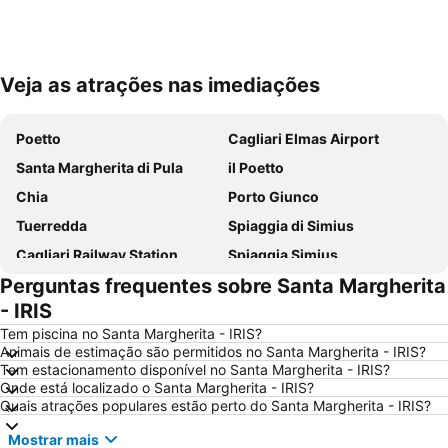
Veja as atrações nas imediações
Ampliar mapa
Poetto
Cagliari Elmas Airport
Santa Margherita di Pula
il Poetto
Chia
Porto Giunco
Tuerredda
Spiaggia di Simius
Cagliari Railway Station
Spiaggia Simius
Perguntas frequentes sobre Santa Margherita
Calamosca
Punta Molentis
- IRIS
Poetto
Cala Caterina
Tem piscina no Santa Margherita - IRIS?
Baia di Chia
Il Porto di Cagliari
Animais de estimação são permitidos no Santa Margherita - IRIS?
Tem estacionamento disponível no Santa Margherita - IRIS?
Carlo Felice
Teatro Lirico
Onde está localizado o Santa Margherita - IRIS?
Interior Desing Saloon
Porto Sa Ruxi
Quais atrações populares estão perto do Santa Margherita - IRIS?
Spiaggia Campulongu
Cala Cipolla
Mostrar mais