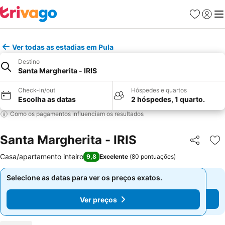
Favoritos
Iniciar
Me
Ver todas as estadias em Pula
Destino
Santa Margherita - IRIS
Check-in/out
Hóspedes e quartos
Escolha as datas
2 hóspedes, 1 quarto.
Como os pagamentos influenciam os resultados
Santa Margherita - IRIS
Partilhar
Ad
Casa/apartamento inteiro
9,8
Excelente
(
80 pontuações
)
Selecione as datas para ver os preços exatos.
Selecione as datas para ver os preços exatos.
Ver preços
Ver preços