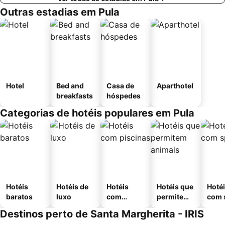
Outras estadias em Pula
Hotel
Bed and
Casa de
Aparthotel
breakfasts
hóspedes
Categorias de hotéis populares em Pula
Hotéis
Hotéis de
Hotéis
Hotéis que
Hoté
baratos
luxo
com
permitem
com 
piscinas
animais
Destinos perto de Santa Margherita - IRIS