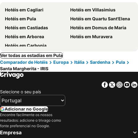
Hotéis em Cagliari
Hotéis em Villasimius
Hotéis em Pula
Hotéis em Quartu Sant'Elena
Hotéis em Castiadas
Hotéis em Domus de Maria
Hotéis em Arborea
Hotéis em Muravera
Hotéis em Carbonia
Ver todas as estadias em Pula
Comparador de Hotéis
Europa
Itália
Sardenha
Pula
Santa Margherita - IRIS
Facebook
Twitter
Insta
Yo
Selecione o seu país
Adicionar no Google
Encontre facilmente os nossos
resultados: adicione o trivago como
fonte preferencial no Google.
Empresa