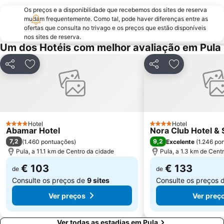
Quartiere del Sole
Bastione San Remy
Os preços e a disponibilidade que recebemos dos sites de reserva
Is Mirrionis
mudam frequentemente. Como tal, pode haver diferenças entre as
Spiaggia Quartu
ofertas que consulta no trivago e os preços que estão disponíveis
Punta Molentis
Spiaggia Maddalena
nos sites de reserva.
Um dos Hotéis com melhor avaliação em Pula
Su Giudeu
Borgo Sant'Elia
Marina
Palazzata di Via Roma
Partilhar
Adicionar aos favoritos
Partilhar
Adicionar aos
Anfiteatro Romano
Porto Pino
Spiaggia Solanas
Stari Grad Pula
Su Giudeu
Monte Mixi
Villanova
Porto Tramatzu
Hotel
Hotel
4 Estrelas
4 Estrelas
Abamar Hotel
Nora Club Hotel & 
Cala Zafferano
7,2
9,2
(
1.460 pontuações
)
Excelente
(
1.246 po
Pula, a 11.1 km de Centro da cidade
Pula, a 1.3 km de Cent
€ 103
€ 133
de
de
Consulte os preços de
9 sites
Consulte os preços 
Ver preços
Ver preç
Ver todas as estadias em Pula