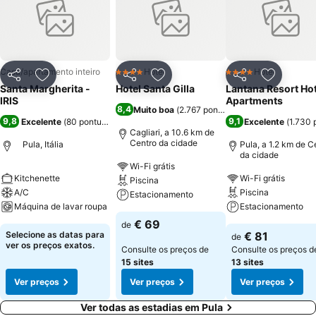
Casa/apartamento inteiro
Hotel
Hotel
4 Estrelas
4 Estrelas
Partilhar
Adicionar aos favoritos
Partilhar
Adicionar aos favoritos
Partilhar
Adicionar
Santa Margherita -
Hotel Santa Gilla
Lantana Resort Hot
IRIS
Apartments
8,4
Muito boa
(
2.767 pontuações
)
9,8
9,1
Excelente
(
80 pontuações
)
Excelente
(
1.730 
Cagliari, a 10.6 km de
Centro da cidade
Pula, Itália
Pula, a 1.2 km de C
da cidade
Wi-Fi grátis
Kitchenette
Wi-Fi grátis
Piscina
A/C
Piscina
Estacionamento
Máquina de lavar roupa
Estacionamento
€ 69
de
Selecione as datas para
€ 81
de
ver os preços exatos.
Consulte os preços de
Consulte os preços d
15 sites
13 sites
Ver preços
Ver preços
Ver preços
Ver todas as estadias em Pula