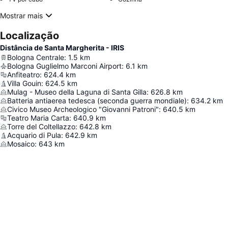
Mostrar mais
Localização
Distância de Santa Margherita - IRIS
Bologna Centrale
:
1.5
km
Bologna Guglielmo Marconi Airport
:
6.1
km
Anfiteatro
:
624.4
km
Villa Gouin
:
624.5
km
Mulag - Museo della Laguna di Santa Gilla
:
626.8
km
Batteria antiaerea tedesca (seconda guerra mondiale)
:
634.2
km
Civico Museo Archeologico "Giovanni Patroni"
:
640.5
km
Teatro Maria Carta
:
640.9
km
Torre del Coltellazzo
:
642.8
km
Acquario di Pula
:
642.9
km
Mosaico
:
643
km