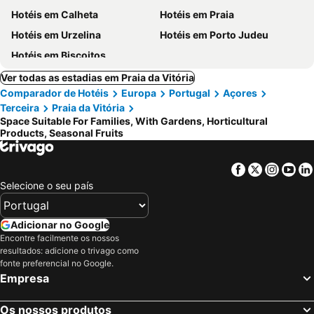
Hotéis em Calheta
Hotéis em Praia
Hotéis em Urzelina
Hotéis em Porto Judeu
Hotéis em Biscoitos
Ver todas as estadias em Praia da Vitória
Comparador de Hotéis
Europa
Portugal
Açores
Terceira
Praia da Vitória
Space Suitable For Families, With Gardens, Horticultural
Products, Seasonal Fruits
Facebook
Twitter
Insta
Yo
Selecione o seu país
Adicionar no Google
Encontre facilmente os nossos
resultados: adicione o trivago como
fonte preferencial no Google.
Empresa
Os nossos produtos