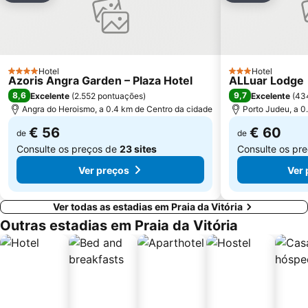
Hotel
Hotel
4 Estrelas
3 Estrelas
Azoris Angra Garden – Plaza Hotel
ALLuar Lodge
8,6
9,7
Excelente
(
2.552 pontuações
)
Excelente
(
43
Angra do Heroismo, a 0.4 km de Centro da cidade
Porto Judeu, a 0
€ 56
€ 60
de
de
Consulte os preços de
23 sites
Consulte os pr
Ver preços
Ver 
Ver todas as estadias em Praia da Vitória
Outras estadias em Praia da Vitória