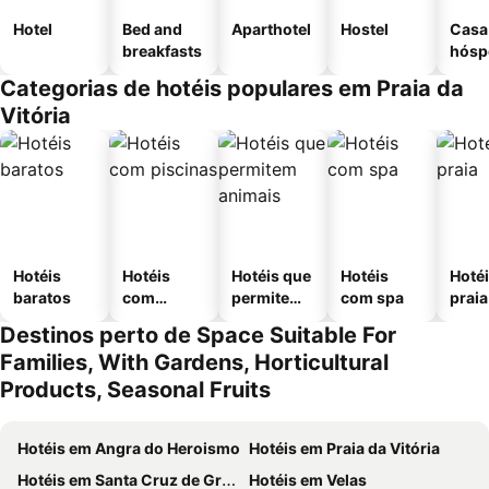
Hotel
Bed and
Aparthotel
Hostel
Casa
breakfasts
hósp
Categorias de hotéis populares em Praia da
Vitória
Hotéis
Hotéis
Hotéis que
Hotéis
Hotéi
baratos
com
permitem
com spa
praia
piscinas
animais
Destinos perto de Space Suitable For
Families, With Gardens, Horticultural
Products, Seasonal Fruits
Hotéis em Angra do Heroismo
Hotéis em Praia da Vitória
Hotéis em Santa Cruz de Graciosa
Hotéis em Velas