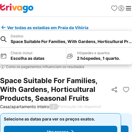
Favoritos
Iniciar
Me
Ver todas as estadias em Praia da Vitória
Destino
Space Suitable For Families, With Gardens, Horticultural Pro
Check-in/out
Hóspedes e quartos
Escolha as datas
2 hóspedes, 1 quarto.
Como os pagamentos influenciam os resultados
Space Suitable For Families,
With Gardens, Horticultural
Partilhar
Ad
Products, Seasonal Fruits
Casa/apartamento inteiro
/
Pontuação não disponível
Selecione as datas para ver os preços exatos.
Selecione as datas para ver os preços exatos.
Ver preços
Ver preços