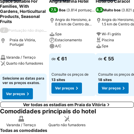
Space Suitable For
Angra Marina Hotel
Hotel Do Caracol
Families, With
7,5
8,3
Boa
(
3.814 pontuações
)
Muito boa
(
3.821 
Gardens, Horticultural
Products, Seasonal
Angra do Heroismo, a
Angra do Heroismo,
Fruits
0.8 km de Centro da
1.5 km de Centro d
cidade
cidade
/
Pontuação não disponível
Spa
Wi-Fi grátis
Praia da Vitória,
Estacionamento
Piscina
Portugal
A/C
Spa
Varanda / Terraço
€ 61
€ 55
de
de
Quarto não fumadores
Consulte os preços de
Consulte os preços d
Selecione as datas para
13 sites
18 sites
ver os preços exatos.
Ver preços
Ver preços
Ver preços
Ver todas as estadias em Praia da Vitória
Comodidades principais do hotel
Varanda / Terraço
Quarto não fumadores
Todas as comodidades