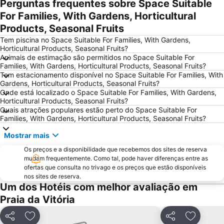
Perguntas frequentes sobre Space Suitable
Casa de Vitorino Nemésio
For Families, With Gardens, Horticultural
Products, Seasonal Fruits
Tem piscina no Space Suitable For Families, With Gardens,
Horticultural Products, Seasonal Fruits?
Animais de estimação são permitidos no Space Suitable For
Families, With Gardens, Horticultural Products, Seasonal Fruits?
Tem estacionamento disponível no Space Suitable For Families, With
Gardens, Horticultural Products, Seasonal Fruits?
Onde está localizado o Space Suitable For Families, With Gardens,
Horticultural Products, Seasonal Fruits?
Quais atrações populares estão perto do Space Suitable For
Families, With Gardens, Horticultural Products, Seasonal Fruits?
Mostrar mais
Os preços e a disponibilidade que recebemos dos sites de reserva
mudam frequentemente. Como tal, pode haver diferenças entre as
ofertas que consulta no trivago e os preços que estão disponíveis
nos sites de reserva.
Um dos Hotéis com melhor avaliação em
Praia da Vitória
Partilhar
Adicionar aos favoritos
Partilhar
Adiciona