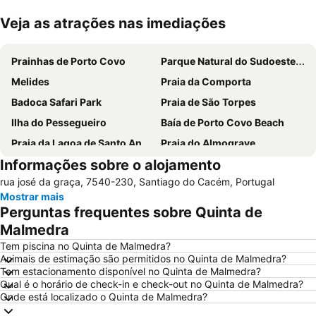
Veja as atrações nas imediações
Ampliar mapa
Prainhas de Porto Covo
Parque Natural do Sudoeste Alentejano e Costa Vicentina
Melides
Praia da Comporta
Badoca Safari Park
Praia de São Torpes
Ilha do Pessegueiro
Baía de Porto Covo Beach
Praia da Lagoa de Santo André
Praia do Almograve
Informações sobre o alojamento
Costa de Santo André Beach
Praia das Furnas
rua josé da graça, 7540-230, Santiago do Cacém, Portugal
Ilha do Pessegueiro Beach
da Samoqueira
Mostrar mais
Brejos da Carregueira
Cascatas de Vila Nova de Milfontes
Perguntas frequentes sobre Quinta de
Jardim Publico de Porto Covo
do Malhão
Malmedra
Skate Park
Cais Palafítico da Carrasqueira
Tem piscina no Quinta de Malmedra?
Animais de estimação são permitidos no Quinta de Malmedra?
Moinho de Vento da Longueira
Alcácer do Sal
Tem estacionamento disponível no Quinta de Malmedra?
Qual é o horário de check-in e check-out no Quinta de Malmedra?
Galé-Fontainhas
Porto das Carretas
Onde está localizado o Quinta de Malmedra?
Vasco da Gama
Pego