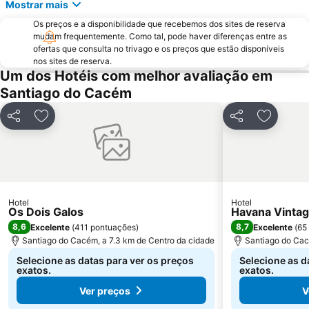
Mostrar mais
Aberta Nova
Mina de Ciência - Centro de Ciência Viva do Lousal
Os preços e a disponibilidade que recebemos dos sites de reserva
Malha da Costa Beach
Reserva Natural Lagoas de Santo André e da Sancha
mudam frequentemente. Como tal, pode haver diferenças entre as
ofertas que consulta no trivago e os preços que estão disponíveis
Cabo Sardão
Fonte do Cortiço Beach
nos sites de reserva.
Cavaleiro Beach
Forte de São Clemente - Milfontes
Um dos Hotéis com melhor avaliação em
Santiago do Cacém
Dos Buizinhos
Museu Mineiro de Lousal
do Farol
Igreja Matriz de Santiago do Cacém
Partilhar
Adicionar aos favoritos
Partilhar
Adiciona
Canto Mosqueiro Beach
Do Salto
Hotel
Hotel
Os Dois Galos
Havana Vinta
8,6
8,7
Excelente
(
411 pontuações
)
Excelente
(
65
Santiago do Cacém, a 7.3 km de Centro da cidade
Santiago do Cac
Selecione as datas para ver os preços
Selecione as d
exatos.
exatos.
Ver preços
V