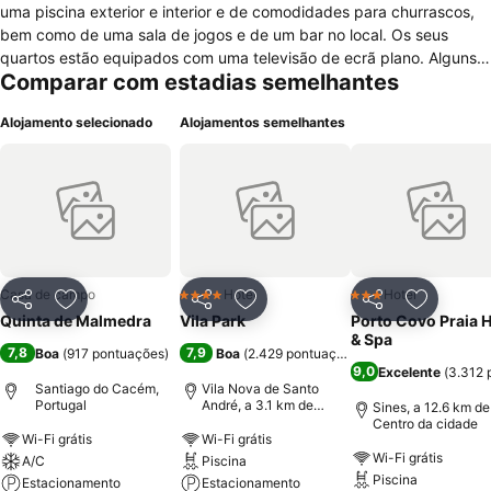
uma piscina exterior e interior e de comodidades para churrascos,
bem como de uma sala de jogos e de um bar no local. Os seus
quartos estão equipados com uma televisão de ecrã plano. Alguns
Comparar com estadias semelhantes
quartos têm ainda uma área de estar onde é possível relaxar. Alguns
quartos oferecem também vista para a piscina ou para o jardim. Os
Alojamento selecionado
Alojamentos semelhantes
quartos possuem uma casa de banho privativa. O centro de
Santiago do Cacém fica a 2 km e encontrará vários restaurantes
com gastronomia tradicional alentejana. Existe um multibanco na
propriedade. Sines situa-se a 16 km da Quinta de Malmedra e Porto
Covo a 20 km. Falamos o seu idioma!
Casa de campo
Hotel
Hotel
4 Estrelas
3 Estrelas
Partilhar
Adicionar aos favoritos
Partilhar
Adicionar aos favoritos
Partilhar
Adicionar
Quinta de Malmedra
Vila Park
Porto Covo Praia H
& Spa
7,8
7,9
Boa
(
917 pontuações
)
Boa
(
2.429 pontuações
)
9,0
Excelente
(
3.312 
Santiago do Cacém,
Vila Nova de Santo
Portugal
André, a 3.1 km de
Sines, a 12.6 km de
Centro da cidade
Centro da cidade
Wi-Fi grátis
Wi-Fi grátis
Wi-Fi grátis
A/C
Piscina
Piscina
Estacionamento
Estacionamento