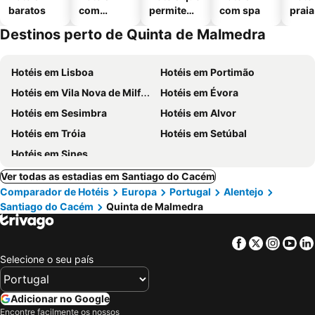
baratos
com
permitem
com spa
praia
piscinas
animais
Destinos perto de Quinta de Malmedra
Hotéis em Lisboa
Hotéis em Portimão
Hotéis em Vila Nova de Milfontes
Hotéis em Évora
Hotéis em Sesimbra
Hotéis em Alvor
Hotéis em Tróia
Hotéis em Setúbal
Hotéis em Sines
Ver todas as estadias em Santiago do Cacém
Comparador de Hotéis
Europa
Portugal
Alentejo
Santiago do Cacém
Quinta de Malmedra
Facebook
Twitter
Insta
Yo
Selecione o seu país
Adicionar no Google
Encontre facilmente os nossos