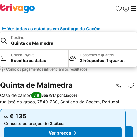
Favoritos
Iniciar
Me
Ver todas as estadias em Santiago do Cacém
Destino
Quinta de Malmedra
Check-in/out
Hóspedes e quartos
Escolha as datas
2 hóspedes, 1 quarto.
Como os pagamentos influenciam os resultados
Quinta de Malmedra
Partilhar
Ad
Casa de campo
7,8
Boa
(
917 pontuações
)
rua josé da graça, 7540-230, Santiago do Cacém, Portugal
€ 135
€ 135
de
de
Consulte os preços de
2 sites
Consulte os preços de
2 sites
Ver preços
Ver preços