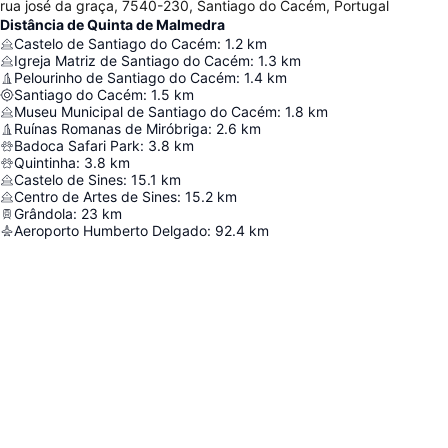
rua josé da graça, 7540-230, Santiago do Cacém, Portugal
Distância de Quinta de Malmedra
Castelo de Santiago do Cacém
:
1.2
km
Igreja Matriz de Santiago do Cacém
:
1.3
km
Pelourinho de Santiago do Cacém
:
1.4
km
Santiago do Cacém
:
1.5
km
Museu Municipal de Santiago do Cacém
:
1.8
km
Ruínas Romanas de Miróbriga
:
2.6
km
Badoca Safari Park
:
3.8
km
Quintinha
:
3.8
km
Castelo de Sines
:
15.1
km
Centro de Artes de Sines
:
15.2
km
Grândola
:
23
km
Aeroporto Humberto Delgado
:
92.4
km