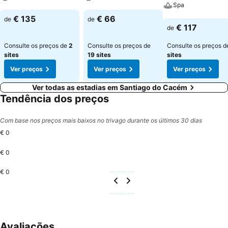
Spa
Ver preços
Ver preços
€ 135
€ 66
de
de
Ver preços
€ 117
de
Consulte os preços de
2
Consulte os preços de
Consulte os preços 
sites
19 sites
sites
Ver preços
Ver preços
Ver preços
Ver todas as estadias em Santiago do Cacém
Tendência dos preços
Com base nos preços mais baixos no trivago durante os últimos 30 dias
€ 0
€ 0
€ 0
Avaliações