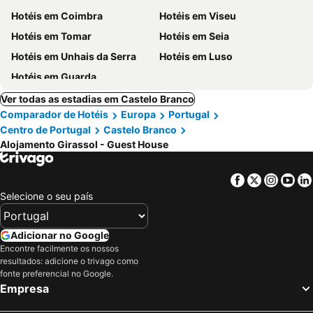
Hotéis em Coimbra
Hotéis em Viseu
Hotéis em Tomar
Hotéis em Seia
Hotéis em Unhais da Serra
Hotéis em Luso
Hotéis em Guarda
Ver todas as estadias em Castelo Branco
Comparador de Hotéis
Europa
Portugal
Centro de Portugal
Castelo Branco
Alojamento Girassol - Guest House
Facebook
Twitter
Insta
Yo
Selecione o seu país
Adicionar no Google
Encontre facilmente os nossos
resultados: adicione o trivago como
fonte preferencial no Google.
Empresa