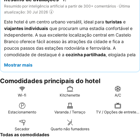
Resumido por inteligência artificial a partir de 300+ comentários · Última
atualização: 30 Jul 2026
Este hotel é um centro urbano versátil, ideal para
turistas
e
viajantes individuais
que procuram uma estadia confortável e
independente. A sua excelente localização central em Castelo
Branco oferece fácil acesso às atrações da cidade e fica a
poucos passos das estações rodoviária e ferroviária. A
comodidade de destaque é a
cozinha partilhada
, elogiada pela
sua limpeza e equipamento completo, permitindo aos hóspedes
Mostrar mais
a flexibilidade de auto-suficiência. Os hóspedes elogiam
consistentemente a abordagem acolhedora e prestativa do
Comodidades principais do hotel
staff
, com o proprietário frequentemente destacado pela sua
hospitalidade excecional. Para uma experiência
verdadeiramente relaxante, considere reservar um quarto
Wi-fi
Kitchenette
A/C
virado para o jardim para uma estadia mais tranquila.
Estacionamento
Varanda / Terraço
TV / Opções de entretenimento
Secador
Quarto não fumadores
Todas as comodidades