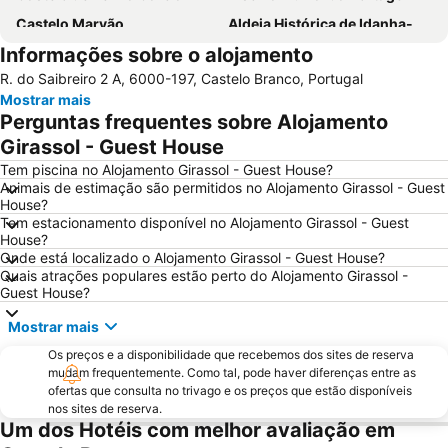
Castelo Marvão
Aldeia Histórica de Idanha-a-Velha
Informações sobre o alojamento
Estação do Fratel
Praia Fluvial do Troviscal
R. do Saibreiro 2 A, 6000-197, Castelo Branco, Portugal
Ponte Romana da Portagem
Praia Fluvial do Carvoeiro
Mostrar mais
Fluvial da Fróia
Centro Lazer da Portagem
Perguntas frequentes sobre Alojamento
Estátua de Don Pedro V
Barragem Marechal Carmona
Girassol - Guest House
Casa Amarela
Igreja Matriz de Santo António das Areias
Tem piscina no Alojamento Girassol - Guest House?
Animais de estimação são permitidos no Alojamento Girassol - Guest
Estação de Caminhos de Ferro de Castelo de Vide
Fonte da Vila
House?
Tem estacionamento disponível no Alojamento Girassol - Guest
Casa Emblemática da Rua de Olivença
Valencia de Alcántara
House?
Onde está localizado o Alojamento Girassol - Guest House?
Quais atrações populares estão perto do Alojamento Girassol -
Guest House?
Mostrar mais
Os preços e a disponibilidade que recebemos dos sites de reserva
mudam frequentemente. Como tal, pode haver diferenças entre as
ofertas que consulta no trivago e os preços que estão disponíveis
nos sites de reserva.
Um dos Hotéis com melhor avaliação em