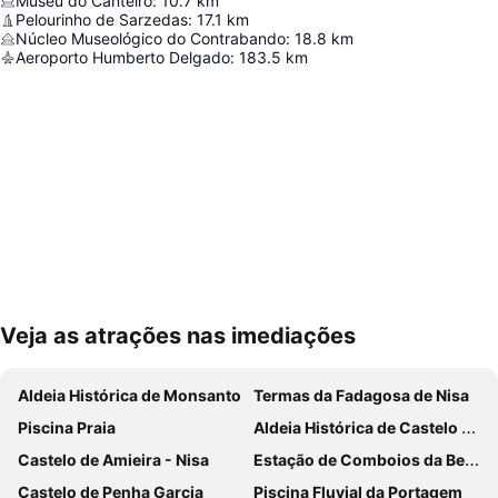
Museu do Canteiro
:
10.7
km
Pelourinho de Sarzedas
:
17.1
km
Núcleo Museológico do Contrabando
:
18.8
km
Aeroporto Humberto Delgado
:
183.5
km
Veja as atrações nas imediações
Ampliar mapa
Aldeia Histórica de Monsanto
Termas da Fadagosa de Nisa
Piscina Praia
Aldeia Histórica de Castelo Novo
Castelo de Amieira - Nisa
Estação de Comboios da Beirã
Castelo de Penha Garcia
Piscina Fluvial da Portagem