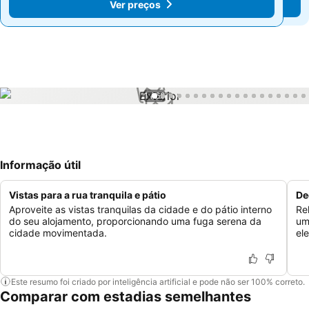
Ver preços
Ver preços
1 / 66
Informação útil
Vistas para a rua tranquila e pátio
De
Aproveite as vistas tranquilas da cidade e do pátio interno
Re
do seu alojamento, proporcionando uma fuga serena da
um
cidade movimentada.
el
Este resumo foi criado por inteligência artificial e pode não ser 100% correto.
Comparar com estadias semelhantes