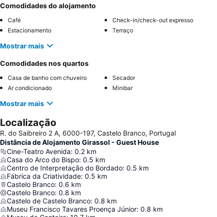
Comodidades do alojamento
Café
Check-in/check-out expresso
Estacionamento
Terraço
Mostrar mais
Comodidades nos quartos
Casa de banho com chuveiro
Secador
Ar condicionado
Minibar
Mostrar mais
Localização
R. do Saibreiro 2 A, 6000-197, Castelo Branco, Portugal
Distância de Alojamento Girassol - Guest House
Cine-Teatro Avenida
:
0.2
km
Casa do Arco do Bispo
:
0.5
km
Centro de Interpretação do Bordado
:
0.5
km
Fábrica da Criatividade
:
0.5
km
Castelo Branco
:
0.6
km
Castelo Branco
:
0.8
km
Castelo de Castelo Branco
:
0.8
km
Museu Francisco Tavares Proença Júnior
:
0.8
km