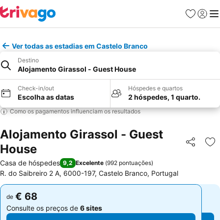
Favoritos
Iniciar
Me
Ver todas as estadias em Castelo Branco
Destino
Alojamento Girassol - Guest House
Check-in/out
Hóspedes e quartos
Escolha as datas
2 hóspedes, 1 quarto.
Como os pagamentos influenciam os resultados
Alojamento Girassol - Guest
House
Partilhar
Ad
Casa de hóspedes
9,2
Excelente
(
992 pontuações
)
R. do Saibreiro 2 A, 6000-197, Castelo Branco, Portugal
€ 68
€ 68
de
de
Consulte os preços de
6 sites
Consulte os preços de
6 sites