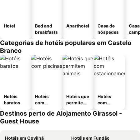
Hotel
Bed and
Aparthotel
Casa de
Casa
breakfasts
hóspedes
cam
Categorias de hotéis populares em Castelo
Branco
Hotéis
Hotéis
Hotéis que
Hotéis
baratos
com
permitem
com
piscinas
animais
estaciona
Destinos perto de Alojamento Girassol -
mento
Guest House
Hotéis em Covilhã
Hotéis em Fundão