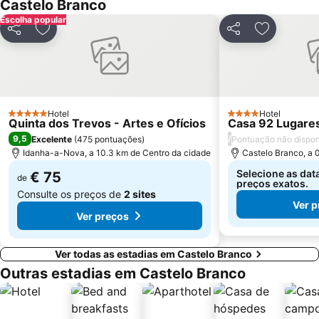
Castelo Branco
Escolha popular
Partilhar
Adicionar aos favoritos
Partilhar
Adicionar 
Hotel
Hotel
5 Estrelas
4 Estrelas
Quinta dos Trevos - Artes e Ofícios
Casa 92 Lugares
9,5
/
Excelente
(
475 pontuações
)
Pontuação não dispon
Idanha-a-Nova, a 10.3 km de Centro da cidade
Castelo Branco, a 
Selecione as dat
€ 75
de
preços exatos.
Consulte os preços de
2 sites
Ver p
Ver preços
Ver todas as estadias em Castelo Branco
Outras estadias em Castelo Branco