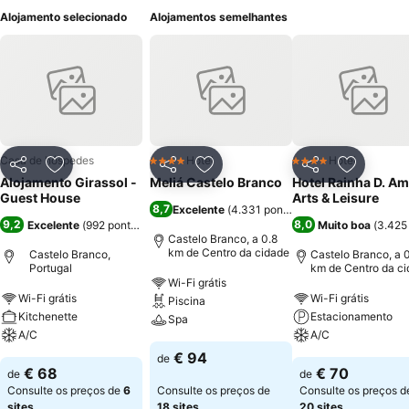
Alojamento selecionado
Alojamentos semelhantes
Casa de hóspedes
Hotel
Hotel
4 Estrelas
4 Estrelas
Partilhar
Adicionar aos favoritos
Partilhar
Adicionar aos favoritos
Partilhar
Adicionar
Alojamento Girassol -
Meliá Castelo Branco
Hotel Rainha D. Am
Guest House
Arts & Leisure
8,7
Excelente
(
4.331 pontuações
)
9,2
8,0
Excelente
(
992 pontuações
)
Muito boa
(
3.425
Castelo Branco, a 0.8
km de Centro da cidade
Castelo Branco,
Castelo Branco, a 0
Portugal
km de Centro da c
Wi-Fi grátis
Wi-Fi grátis
Wi-Fi grátis
Piscina
Kitchenette
Estacionamento
Spa
A/C
A/C
€ 94
de
€ 68
€ 70
de
de
Consulte os preços de
6
Consulte os preços de
Consulte os preços d
sites
18 sites
20 sites