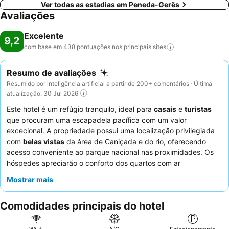
Ver todas as estadias em Peneda-Gerês
Avaliações
Excelente
9,2
com base em 438 pontuações nos principais
sites
Resumo de avaliações
Resumido por inteligência artificial a partir de 200+ comentários · Última
atualização: 30 Jul 2026
Este hotel é um refúgio tranquilo, ideal para
casais
e
turistas
que procuram uma escapadela pacífica com um valor
excecional. A propriedade possui uma localização privilegiada
com
belas vistas
da área de Caniçada e do rio, oferecendo
acesso conveniente ao parque nacional nas proximidades. Os
hóspedes apreciarão o conforto dos quartos com ar
condicionado e a conveniência do
estacionamento privado
. O
Mostrar mais
staff
atencioso e simpático recebe elogios constantes e,
embora o serviço de pequeno-almoço não esteja disponível, a
Comodidades principais do hotel
qualidade e o conforto gerais superam as expectativas. Para a
melhor experiência, considere quartos com vista para o rio para
se imergir totalmente na paisagem pitoresca.