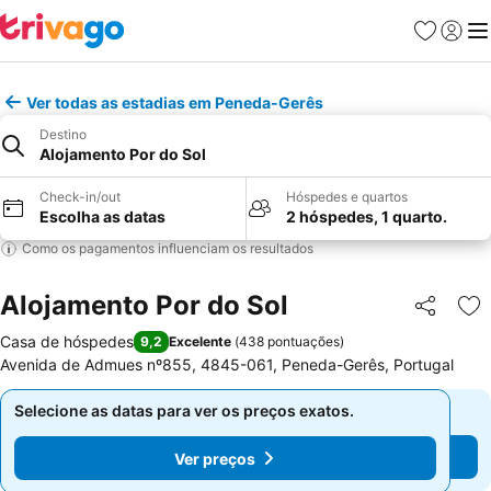
Favoritos
Iniciar
Me
Ver todas as estadias em Peneda-Gerês
Destino
Alojamento Por do Sol
Check-in/out
Hóspedes e quartos
Escolha as datas
2 hóspedes, 1 quarto.
Como os pagamentos influenciam os resultados
Alojamento Por do Sol
Partilhar
Ad
Casa de hóspedes
9,2
Excelente
(
438 pontuações
)
Avenida de Admues nº855, 4845-061, Peneda-Gerês, Portugal
Selecione as datas para ver os preços exatos.
Selecione as datas para ver os preços exatos.
Ver preços
Ver preços