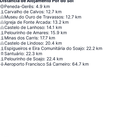
Distância de Alojamento Por do Sol
Peneda-Gerês
:
4.9
km
Carvalho de Calvos
:
12.7
km
Museu do Ouro de Travassos
:
12.7
km
Igreja de Fonte Arcada
:
13.2
km
Castelo de Lanhoso
:
14.1
km
Pelourinho de Amares
:
15.9
km
Minas dos Carris
:
17.7
km
Castelo de Lindoso
:
20.4
km
Espigueiros e Eira Comunitária do Soajo
:
22.2
km
Santuário
:
22.3
km
Pelourinho de Soajo
:
22.4
km
Aeroporto Francisco Sá Carneiro
:
64.7
km