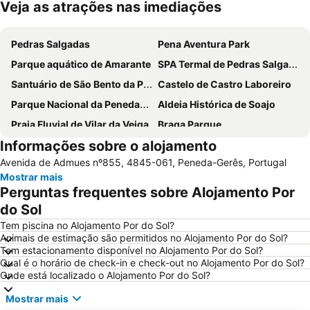
Veja as atrações nas imediações
Ampliar mapa
Pedras Salgadas
Pena Aventura Park
Parque aquático de Amarante
SPA Termal de Pedras Salgadas
Santuário de São Bento da Porta Aberta
Castelo de Castro Laboreiro
Parque Nacional da Peneda-Gerês
Aldeia Histórica de Soajo
Praia Fluvial de Vilar da Veiga
Braga Parque
Informações sobre o alojamento
Estádio Municipal de Braga - Estádio AXA
Bom Jesus do Monte
Avenida de Admues nº855, 4845-061, Peneda-Gerês, Portugal
Cascata do Tahiti - Ermida
Praia Fluvial do Taboão
Mostrar mais
Termas Romanas do Alto da Cividade
Estação de Caminhos de Ferro de Braga
Perguntas frequentes sobre Alojamento Por
Aquático de Fafe
Centro Histórico de Guimarães
do Sol
Lago dos Cisnes
DiverLanhoso
Tem piscina no Alojamento Por do Sol?
Animais de estimação são permitidos no Alojamento Por do Sol?
Minho Center
Azurara Parque Aventura
Tem estacionamento disponível no Alojamento Por do Sol?
Qual é o horário de check-in e check-out no Alojamento Por do Sol?
Igreja de Riba d'Ave
Albufeira do Ermal
Onde está localizado o Alojamento Por do Sol?
Igreja Matriz da Lixa
Casa de Camilo - Museu e Centro de Estudos
Mostrar mais
Elevador do Bom Jesus do Monte
Santuário de Nossa Senhora da Peneda