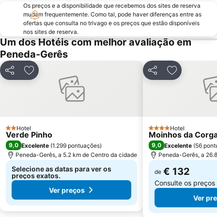
Os preços e a disponibilidade que recebemos dos sites de reserva
Capela de Cima de Oliveira
Parque Natural da Baixa Limia Serra do Xurés
mudam frequentemente. Como tal, pode haver diferenças entre as
ofertas que consulta no trivago e os preços que estão disponíveis
Parque de Exposições de Braga
Fluvial de Adaúfe
nos sites de reserva.
Cascata de Fisgas de Ermelo
Parque Natural do Alvão
Um dos Hotéis com melhor avaliação em
Peneda-Gerês
Barragem do Alto-Lindoso
Estádio da Mata Real
Cascata do Arado
Praia Fluvial de Ponte da Barca
Partilhar
Adicionar aos favoritos
Partilhar
Adicionar ao
Castelo de Guimarães
Parque Termal do Peso
Complexo Desportivo Universitário de Gualtar
Pavilhão de Hóquei em Patins Riba de Ave Hóquei Clube
Barragem de Vilarinho das Furnas
Igreja de Joane
Paróquia São Miguel das Caldas de Vizela
Mosteiro de Landim
Hotel
Hotel
2 Estrelas
4 Estrelas
Verde Pinho
Moinhos da Corg
Citânia de Briteiros
Núcleo Ferroviário de Arco de Baúlhe
9,0
9,0
Excelente
(
1.299 pontuações
)
Excelente
(
56 pont
Da Rodovia
Trilho do Vale do Teixeira
Peneda-Gerês, a 5.2 km de Centro da cidade
Peneda-Gerês, a 26.8
Selecione as datas para ver os
€ 132
de
preços exatos.
Consulte os preços
Ver preços
Ver pr