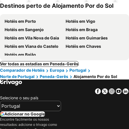
piscinas
animais
Destinos perto de Alojamento Por do Sol
Hotéis em Porto
Hotéis em Vigo
Hotéis em Sangenjo
Hotéis em Braga
Hotéis em Vila Nova de Gaia
Hotéis em Guimarães
Hotéis em Viana do Castelo
Hotéis em Chaves
Hotéis em Baião
Ver todas as estadias em Peneda-Gerês
Comparador de Hotéis
Europa
Portugal
Norte de Portugal
Peneda-Gerês
Alojamento Por do Sol
Facebook
Twitter
Insta
Yo
Selecione o seu país
Adicionar no Google
Encontre facilmente os nossos
resultados: adicione o trivago como