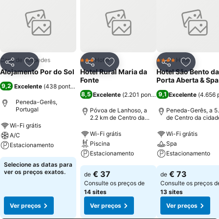
Casa de hóspedes
Hotel
Hotel
3 Estrelas
4 Estrelas
Partilhar
Adicionar aos favoritos
Partilhar
Adicionar aos favoritos
Partilhar
Adicionar
Alojamento Por do Sol
Hotel Rural Maria da
Hotel São Bento da
Fonte
Porta Aberta & Spa
9,2
Excelente
(
438 pontuações
)
8,5
9,1
Excelente
(
2.201 pontuações
Excelente
)
(
4.656 
Peneda-Gerês,
Portugal
Póvoa de Lanhoso, a
Peneda-Gerês, a 5
2.2 km de Centro da
de Centro da cidad
cidade
Wi-Fi grátis
Wi-Fi grátis
Wi-Fi grátis
A/C
Piscina
Spa
Estacionamento
Estacionamento
Estacionamento
Selecione as datas para
ver os preços exatos.
€ 37
€ 73
de
de
Consulte os preços de
Consulte os preços d
14 sites
13 sites
Ver preços
Ver preços
Ver preços