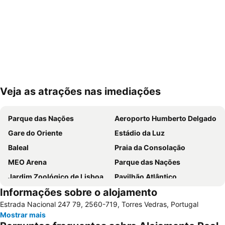
Veja as atrações nas imediações
Ampliar mapa
Parque das Nações
Aeroporto Humberto Delgado
Gare do Oriente
Estádio da Luz
Baleal
Praia da Consolação
MEO Arena
Parque das Nações
Jardim Zoológico de Lisboa
Pavilhão Atlântico
Informações sobre o alojamento
Passeio Marítimo de Algés
Benfica
Estrada Nacional 247 79, 2560-719, Torres Vedras, Portugal
Praias de Santa Cruz
Baixa de Lisboa
Mostrar mais
Parque Eduardo VII
Praça de Touros de Campo Pequeno