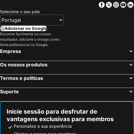
Facebook
Twitter
Insta
Yo
Selecione o seu país
Adicionar no Google
Encontre facilmente os nossos
resultados: adicione o trivago como
fonte preferencial no Google.
Empresa
Os nossos produtos
Termos e políticas
Suporte
Inicie sessão para desfrutar de
vantagens exclusivas para membros
Personalize a sua experiência
Ofertas e preços para membros