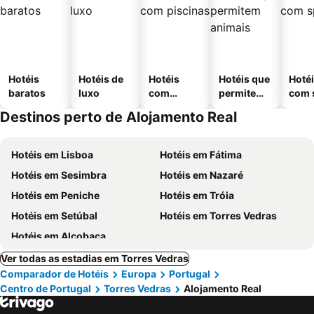
Hotéis
Hotéis de
Hotéis
Hotéis que
Hoté
baratos
luxo
com
permitem
com 
piscinas
animais
Destinos perto de Alojamento Real
Hotéis em Lisboa
Hotéis em Fátima
Hotéis em Sesimbra
Hotéis em Nazaré
Hotéis em Peniche
Hotéis em Tróia
Hotéis em Setúbal
Hotéis em Torres Vedras
Hotéis em Alcobaça
Ver todas as estadias em Torres Vedras
Comparador de Hotéis
Europa
Portugal
Centro de Portugal
Torres Vedras
Alojamento Real