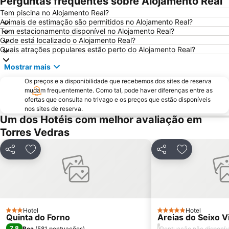
Perguntas frequentes sobre Alojamento Real
Praia das Azenhas do Mar
Estação de Caminhos de Ferro de Sete Rios
Tem piscina no Alojamento Real?
Animais de estimação são permitidos no Alojamento Real?
Belém
Avenida da Liberdade
Tem estacionamento disponível no Alojamento Real?
Marquês de Pombal
Areia Branca
Onde está localizado o Alojamento Real?
Quais atrações populares estão perto do Alojamento Real?
Lagoa de Óbidos
Estádio do Restelo
Mostrar mais
Praia d'El Rey Golf & CC
Praia das Maçãs
Os preços e a disponibilidade que recebemos dos sites de reserva
Foz do Arelho
Praia da Ericeira
mudam frequentemente. Como tal, pode haver diferenças entre as
Campo Grande
Alcântara
ofertas que consulta no trivago e os preços que estão disponíveis
nos sites de reserva.
Oceanário de Lisboa
Praia da Caparica
Um dos Hotéis com melhor avaliação em
Chiado
Fundaçao Champalimaud
Torres Vedras
Alvalade
Praça do Rossio
Partilhar
Adicionar aos favoritos
Partilhar
Adicionar ao
Gare do Oriente
Centro Comercial Vasco da Gama
Centro Colombo
Estádio José Alvalade
Wonderland Lisboa
Algés Beach
Lumiar
Coliseu dos Recreios
Hotel
Hotel
3 Estrelas
5 Estrelas
Quinta do Forno
Areias do Seixo Vi
Monumento Comemorativo da Batalha do Vimeiro
Telheiras
7,8
/
Boa
(
581 pontuações
)
Pontuação não disponív