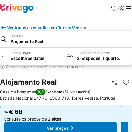
Favoritos
Iniciar
Me
Ver todas as estadias em Torres Vedras
Destino
Alojamento Real
Check-in/out
Hóspedes e quartos
Escolha as datas
2 hóspedes, 1 quarto.
Como os pagamentos influenciam os resultados
Alojamento Real
Partilhar
Ad
Casa de hóspedes
9,3
Excelente
(
54 pontuações
)
Estrada Nacional 247 79, 2560-719, Torres Vedras, Portugal
€ 68
€ 68
de
de
Consulte os preços de
2 sites
Consulte os preços de
2 sites
Ver preços
Ver preços