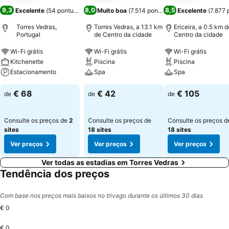
9,3
8,0
8,5
Excelente
(
54 pontuações
)
Muito boa
(
7.514 pontuações
Excelente
)
(
7.877 
Torres Vedras,
Torres Vedras, a 13.1 km
Ericeira, a 0.5 km d
Portugal
de Centro da cidade
Centro da cidade
Wi-Fi grátis
Wi-Fi grátis
Wi-Fi grátis
Kitchenette
Piscina
Piscina
Estacionamento
Spa
Spa
€ 68
€ 42
€ 105
de
de
de
Consulte os preços de
2
Consulte os preços de
Consulte os preços d
sites
18 sites
18 sites
Ver preços
Ver preços
Ver preços
Ver todas as estadias em Torres Vedras
Tendência dos preços
Com base nos preços mais baixos no trivago durante os últimos 30 dias
€ 0
€ 0