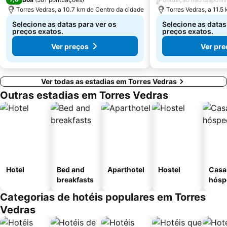
Praça do Comércio
Bairro Alto
Torres Vedras, a 10.7 km de Centro da cidade
Torres Vedras, a 11.5
KidZania
Buddha Eden Garden - Jardim da Paz
Selecione as datas para ver os
Selecione as datas
preços exatos.
preços exatos.
Ver preços
Ver pre
Ver todas as estadias em Torres Vedras
Outras estadias em Torres Vedras
Hotel
Bed and
Aparthotel
Hostel
Casa
breakfasts
hósp
Categorias de hotéis populares em Torres
Vedras