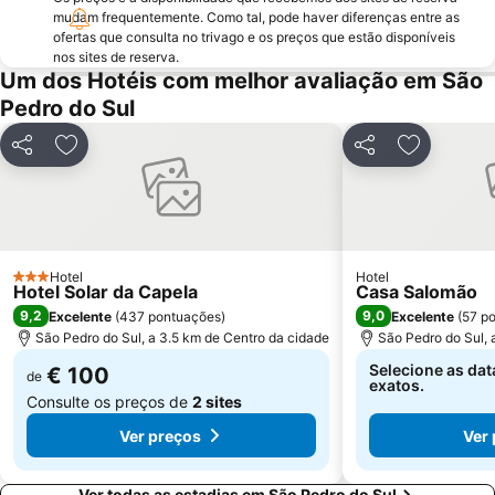
Kartódromo de Oiã
Praia Fluvial da Folgosa
mudam frequentemente. Como tal, pode haver diferenças entre as
ofertas que consulta no trivago e os preços que estão disponíveis
Obelisco da Batalha do Buçaco
Estádio Municipal de Aveiro
nos sites de reserva.
Um dos Hotéis com melhor avaliação em São
Frecha da Mizarela
Aeródromo de Viseu
Pedro do Sul
Museu de Santa Maria de Lamas
Mercado do Peixe
Praia Artificial
Casa de Santar
Partilhar
Adicionar aos favoritos
Partilhar
Adicionar 
Quinta dos Compadres
Aristides de Sousa Mendes Foundation
Museu Grão Vasco
Casas Arte Nova
Centro Comercial 8a Avenida
Quinta do Castelo
Sé Catedral de Aveiro
Expo Trakinas
Hotel
Hotel
3 Estrelas
Hotel Solar da Capela
Casa Salomão
Igreja da Misericordia
Casa-Museu Marieta Solheiro Madureira
9,2
9,0
Excelente
(
437 pontuações
)
Excelente
(
57 p
Aldeia de Vila Maior
Salão Automóvel Antigo
São Pedro do Sul, a 3.5 km de Centro da cidade
São Pedro do Sul, 
Selecione as dat
€ 100
de
exatos.
Consulte os preços de
2 sites
Ver preços
Ver
Ver todas as estadias em São Pedro do Sul