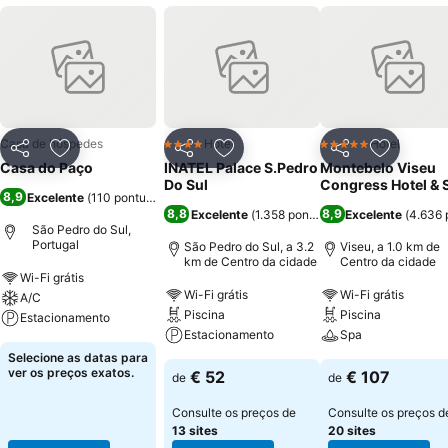
Casa de hóspedes
Hotel
Hotel
4 Estrelas
5 Estrelas
Partilhar
Adicionar aos favoritos
Partilhar
Adicionar aos favoritos
Partilhar
Adicionar
Casa do Paço
INATEL Palace S.Pedro
Montebelo Viseu
Do Sul
Congress Hotel & 
8,9
Excelente
(
110 pontuações
)
8,8
8,9
Excelente
(
1.358 pontuações
Excelente
)
(
4.636 
São Pedro do Sul,
Portugal
São Pedro do Sul, a 3.2
Viseu, a 1.0 km de
km de Centro da cidade
Centro da cidade
Wi-Fi grátis
Wi-Fi grátis
Wi-Fi grátis
A/C
Piscina
Piscina
Estacionamento
Estacionamento
Spa
Selecione as datas para
ver os preços exatos.
€ 52
€ 107
de
de
Consulte os preços de
Consulte os preços d
13 sites
20 sites