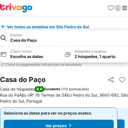
Favoritos
Iniciar
Me
Ver todas as estadias em São Pedro do Sul
Destino
Casa do Paço
Check-in/out
Hóspedes e quartos
Escolha as datas
2 hóspedes, 1 quarto.
Como os pagamentos influenciam os resultados
Casa do Paço
Partilhar
Ad
Casa de hóspedes
8,9
Excelente
(
110 pontuações
)
Rua do PaÃ§o nÂº 78 Termas de SÃ£o Pedro do Sul, 3660-692, São
Pedro do Sul, Portugal
Selecione as datas para ver os preços exatos.
Selecione as datas para ver os preços exatos.
Ver preços
Ver preços