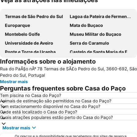
Veja as atrações nas imediações
Ampliar mapa
Termas de São Pedro do Sul
Lagoa da Pateira de Fermentelos
Europarque
Mata do Buçaco
Montebelo Golfe
Museu Militar do Buçaco
Universidade de Aveiro
Serra do Caramulo
Ponte e Torre de Ucanha
Castelo de Santa Maria da Feira
Informações sobre o alojamento
Cascata da Cabreia
Aldeia da Pena
Rua do PaÃ§o nÂº 78 Termas de SÃ£o Pedro do Sul, 3660-692, São
Convento Santa Cruz do Buçaco
Castelo de Lamego
Pedro do Sul, Portugal
Praça do Rossio
Zoo de Lourosa - Parque Ornitológico
Mostrar mais
Perguntas frequentes sobre Casa do Paço
Bioparque - Parque Florestal de Pisão
de Estarreja
Tem piscina no Casa do Paço?
Mosteiro de Grijó
Moliceiro
Animais de estimação são permitidos no Casa do Paço?
Forum Aveiro
Praia Fluvial São João do Monte
Tem estacionamento disponível no Casa do Paço?
Onde está localizado o Casa do Paço?
Arco romano da Bobadela
Museu da Cidade de Aveiro
Quais atrações populares estão perto do Casa do Paço?
Museu do Pão
Praia da Lomba
Mostrar mais
Agrouvouga
Cine Clube de Avanca
Os preços e a disponibilidade que recebemos dos sites de reserva