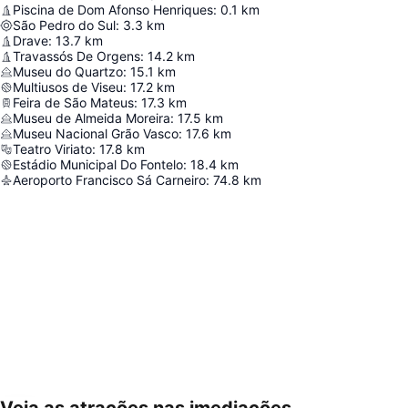
Piscina de Dom Afonso Henriques
:
0.1
km
São Pedro do Sul
:
3.3
km
Drave
:
13.7
km
Travassós De Orgens
:
14.2
km
Museu do Quartzo
:
15.1
km
Multiusos de Viseu
:
17.2
km
Feira de São Mateus
:
17.3
km
Museu de Almeida Moreira
:
17.5
km
Museu Nacional Grão Vasco
:
17.6
km
Teatro Viriato
:
17.8
km
Estádio Municipal Do Fontelo
:
18.4
km
Aeroporto Francisco Sá Carneiro
:
74.8
km