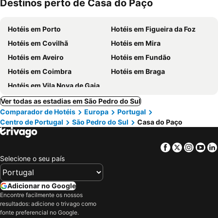
Destinos perto de Casa do Paço
ment
Hotéis em Porto
Hotéis em Figueira da Foz
Hotéis em Covilhã
Hotéis em Mira
Hotéis em Aveiro
Hotéis em Fundão
Hotéis em Coimbra
Hotéis em Braga
Hotéis em Vila Nova de Gaia
Ver todas as estadias em São Pedro do Sul
Comparador de Hotéis
Europa
Portugal
Centro de Portugal
São Pedro do Sul
Casa do Paço
Facebook
Twitter
Insta
Yo
Selecione o seu país
Adicionar no Google
Encontre facilmente os nossos
resultados: adicione o trivago como
fonte preferencial no Google.