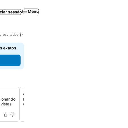
Menu
iciar sessão
 resultados
s exatos.
Assentos ao ar livre para ar fresco
cionando
Relaxe ao ar livre com assentos disponíveis, perfeitos p
vistas.
aproveitar o ar fresco e o ambiente tranquilo da propri