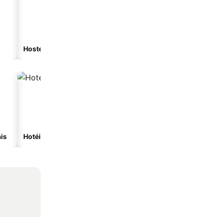
Hostel
Casa de hóspedes
is
Hotéis com spa
Hotéis na praia