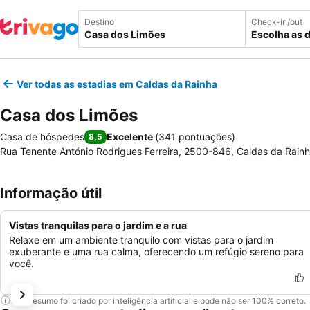
Destino
Check-in/out
Escolha as 
Ver todas as estadias em Caldas da Rainha
Casa dos Limões
Casa de hóspedes
Excelente
(
341 pontuações
)
8,5
Rua Tenente António Rodrigues Ferreira, 2500-846, Caldas da Rainh
Informação útil
Vistas tranquilas para o jardim e a rua
Relaxe em um ambiente tranquilo com vistas para o jardim
exuberante e uma rua calma, oferecendo um refúgio sereno para
você.
Este resumo foi criado por inteligência artificial e pode não ser 100% correto.