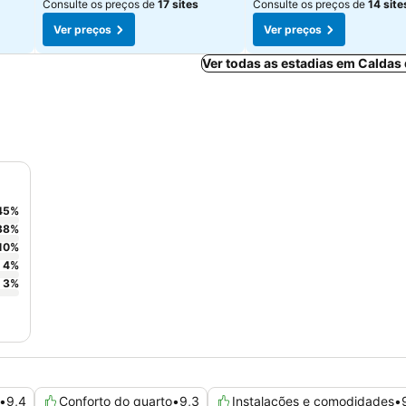
Consulte os preços de
17 sites
Consulte os preços de
14 site
Ver preços
Ver preços
Ver todas as estadias em Caldas
45
%
38
%
10
%
4
%
3
%
•
9,4
Conforto do quarto
•
9,3
Instalações e comodidades
•