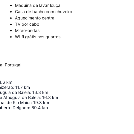
Máquina de lavar louça
Casa de banho com chuveiro
Aquecimento central
TV por cabo
Micro-ondas
Wi-fi grátis nos quartos
a, Portugal
4.6
km
eizerão
:
11.7
km
uguia da Baleia
:
16.3
km
de Atouguia da Baleia
:
16.3
km
pal de Rio Maior
:
19.8
km
mberto Delgado
:
69.4
km