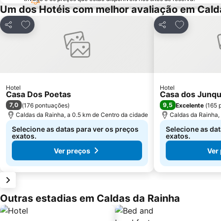
Um dos Hotéis com melhor avaliação em Cald
Adicionar aos favoritos
Adicionar ao
Partilhar
Partilhar
Hotel
Hotel
Casa Dos Poetas
Casa dos Junqu
7,0
9,5
(
176 pontuações
)
Excelente
(
165 
Caldas da Rainha, a 0.5 km de Centro da cidade
Caldas da Rainha, 
Selecione as datas para ver os preços
Selecione as dat
exatos.
exatos.
Ver preços
Ver
Outras estadias em Caldas da Rainha