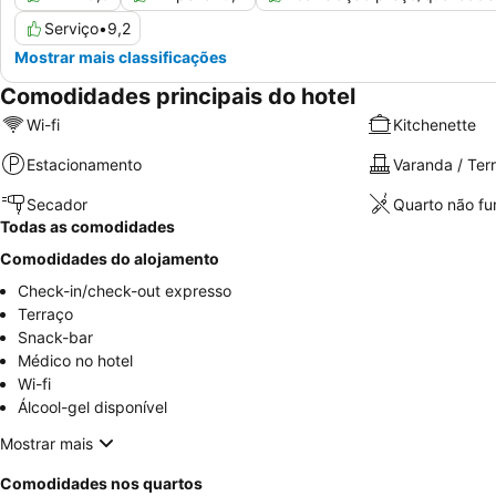
Serviço
•
9,2
Mostrar mais classificações
Comodidades principais do hotel
Wi-fi
Kitchenette
Estacionamento
Varanda / Ter
Secador
Quarto não f
Todas as comodidades
Comodidades do alojamento
Check-in/check-out expresso
Terraço
Snack-bar
Médico no hotel
Wi-fi
Álcool-gel disponível
Mostrar mais
Comodidades nos quartos