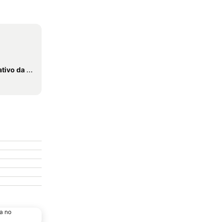
 do Vimeiro
a no