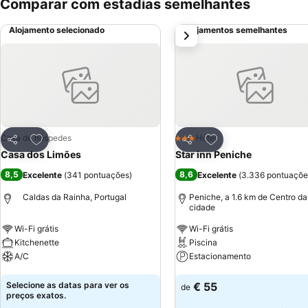
Comparar com estadias semelhantes
Alojamento selecionado
Alojamentos semelhantes
próximo
Adicionar aos favoritos
Adicionar aos favor
Casa de hóspedes
Hotel
3 Estrelas
Partilhar
Partilhar
Casa dos Limões
Star inn Peniche
8,5
8,6
Excelente
(
341 pontuações
)
Excelente
(
3.336 pontuaçõe
Caldas da Rainha, Portugal
Peniche, a 1.6 km de Centro da
cidade
Wi-Fi grátis
Wi-Fi grátis
Kitchenette
Piscina
A/C
Estacionamento
Ver preços
Ver preços
Selecione as datas para ver os
€ 55
de
preços exatos.