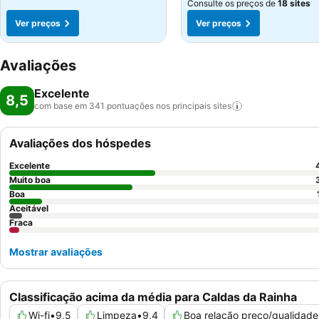
Consulte os preços de
18 sites
Ver preços
Ver preços
Avaliações
Excelente
8,5
com base em 341 pontuações nos principais
sites
Avaliações dos hóspedes
Excelente
Muito boa
Boa
Aceitável
Fraca
Mostrar avaliações
Classificação acima da média para Caldas da Rainha
Wi-fi
•
9,5
Limpeza
•
9,4
Boa relação preço/qualidade