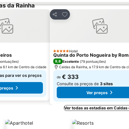
as da Rainha
s favoritos
Adicionar aos favoritos
Partilhar
Hotel
5 Estrelas
eiros
Quinta do Porto Nogueira by Rom
9,8
pontuações
)
Excelente
(
79 pontuações
)
a 6.1 km de Centro da cidade
Caldas da Rainha, a 17.9 km de Centro da 
as para ver os preços
€ 333
de
Consulte os preços de
3 sites
 preços
Ver preços
Ver todas as estadias em Caldas