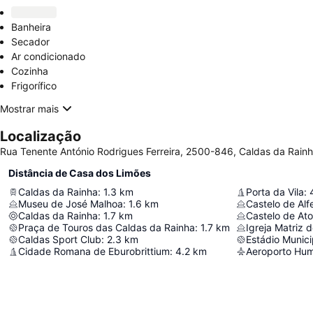
Banheira
Secador
Ar condicionado
Cozinha
Frigorífico
Mostrar mais
Localização
Rua Tenente António Rodrigues Ferreira, 2500-846, Caldas da Rainh
Distância de Casa dos Limões
Caldas da Rainha
:
1.3
km
Porta da Vila
:
Museu de José Malhoa
:
1.6
km
Castelo de Alf
Caldas da Rainha
:
1.7
km
Castelo de Ato
Praça de Touros das Caldas da Rainha
:
1.7
km
Igreja Matriz 
Caldas Sport Club
:
2.3
km
Estádio Munici
Cidade Romana de Eburobrittium
:
4.2
km
Aeroporto Hu