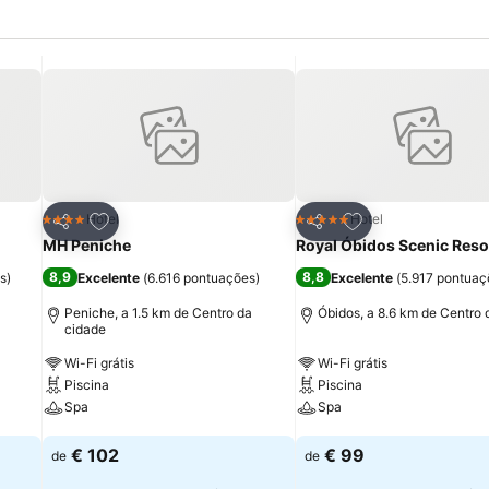
itos
Adicionar aos favoritos
Adicionar aos fav
Hotel
Hotel
4 Estrelas
5 Estrelas
Partilhar
Partilhar
MH Peniche
Royal Óbidos Scenic Reso
8,9
8,8
s
)
Excelente
(
6.616 pontuações
)
Excelente
(
5.917 pontuaç
Peniche, a 1.5 km de Centro da
Óbidos, a 8.6 km de Centro 
cidade
Wi-Fi grátis
Wi-Fi grátis
Piscina
Piscina
Spa
Spa
Ver preços
Ver preços
€ 102
€ 99
de
de