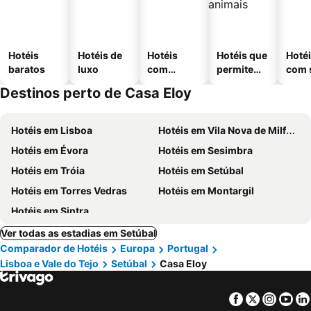
Hotéis
Hotéis de
Hotéis
Hotéis que
Hoté
baratos
luxo
com
permitem
com 
piscinas
animais
Destinos perto de Casa Eloy
Hotéis em Lisboa
Hotéis em Vila Nova de Milfontes
Hotéis em Évora
Hotéis em Sesimbra
Hotéis em Tróia
Hotéis em Setúbal
Hotéis em Torres Vedras
Hotéis em Montargil
Hotéis em Sintra
Ver todas as estadias em Setúbal
Comparador de Hotéis
Europa
Portugal
Lisboa e Vale do Tejo
Setúbal
Casa Eloy
Facebook
Twitter
Insta
Yo