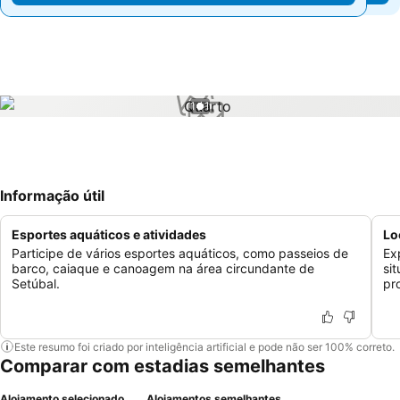
1 / 1
Informação útil
Esportes aquáticos e atividades
Lo
Participe de vários esportes aquáticos, como passeios de
Ex
barco, caiaque e canoagem na área circundante de
si
Setúbal.
pr
Este resumo foi criado por inteligência artificial e pode não ser 100% correto.
Comparar com estadias semelhantes
Alojamento selecionado
Alojamentos semelhantes