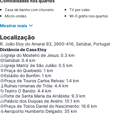
Comodidades nos quartos
Casa de banho com chuveiro
TV por cabo
Micro-ondas
Wi-fi grátis nos quartos
Mostrar mais
Localização
R. João Eloy do Amaral 93, 2900-416, Setúbal, Portugal
Distância de Casa Eloy
Igreja do Mosteiro de Jesus
:
0.3
km
Setúbal
:
0.4
km
Igreja Matriz de São Julião
:
0.5
km
Praça do Quebedo
:
1
km
Estádio do Bonfim
:
1
km
Praça de Touros Carlos Relvas
:
1.4
km
Ruínas romanas de Tróia
:
4.4
km
Teatro O Bando
:
4.4
km
Forte de Santa Maria da Arrábida
:
9.3
km
Palácio dos Duques de Aveiro
:
10.1
km
Praça de Toiros Daniel do Nascimento
:
16.6
km
Aeroporto Humberto Delgado
:
35
km