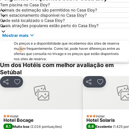
Estação de Caminhos de Ferro de Sete Rios
Belém
Tem piscina no Casa Eloy?
Animais de estimação são permitidos no Casa Eloy?
Avenida da Liberdade
da Figueirinha
Tem estacionamento disponível no Casa Eloy?
Marquês de Pombal
Estádio do Restelo
Onde está localizado o Casa Eloy?
Quais atrações populares estão perto do Casa Eloy?
Fonte da Telha
Praia Tróia Mar
Mostrar mais
Parque Natural da Arrabida
Campo Grande
Os preços e a disponibilidade que recebemos dos sites de reserva
Lagoa de Albufeira
do Ouro Sesimbra
mudam frequentemente. Como tal, pode haver diferenças entre as
Tróia Beach
Alcântara
ofertas que consulta no trivago e os preços que estão disponíveis
nos sites de reserva.
Oceanário de Lisboa
Praia da Caparica
Um dos Hotéis com melhor avaliação em
Chiado
Fundaçao Champalimaud
Setúbal
Praia da Lagoa de Santo André
Alvalade
Partilhar
Adicionar aos favoritos
Partilhar
Adicionar aos
Praça do Rossio
Gare do Oriente
Centro Comercial Vasco da Gama
Centro Colombo
Estádio José Alvalade
Wonderland Lisboa
Algés Beach
Lumiar
Hotel
Hotel
2 Estrelas
3 Estrelas
Hotel Bocage
Hotel Solaris
Coliseu dos Recreios
Praia da Ribeira do Cavalo
8,1
8,6
Muito boa
(
2.024 pontuações
)
Excelente
(
1.425 po
Galapinhos Beach
Praça do Comércio