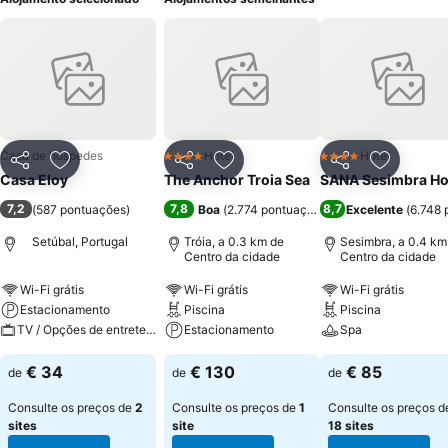
Casa de hóspedes
Hotel
Hotel
4 Estrelas
4 Estrelas
Partilhar
Adicionar aos favoritos
Partilhar
Adicionar aos favoritos
Partilhar
Adicionar
Casa Eloy
The Anchor Troia Sea
SANA Sesimbra Ho
7,2
7,8
8,7
(
587 pontuações
)
Boa
(
2.774 pontuações
)
Excelente
(
6.748 
Setúbal, Portugal
Tróia, a 0.3 km de
Sesimbra, a 0.4 km
Centro da cidade
Centro da cidade
Wi-Fi grátis
Wi-Fi grátis
Wi-Fi grátis
Estacionamento
Piscina
Piscina
TV / Opções de entretenimento
Estacionamento
Spa
€ 34
€ 130
€ 85
de
de
de
Consulte os preços de
2
Consulte os preços de
1
Consulte os preços d
sites
site
18 sites