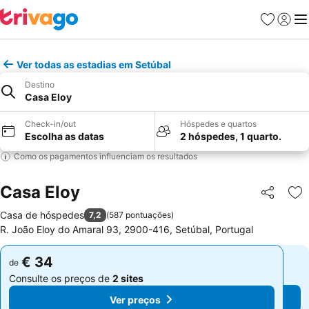
Favoritos
Iniciar
Me
Ver todas as estadias em Setúbal
Destino
Casa Eloy
Check-in/out
Hóspedes e quartos
Escolha as datas
2 hóspedes, 1 quarto.
Como os pagamentos influenciam os resultados
Casa Eloy
Partilhar
Ad
Casa de hóspedes
7,2
(
587 pontuações
)
R. João Eloy do Amaral 93, 2900-416, Setúbal, Portugal
€ 34
€ 34
de
de
Consulte os preços de
2 sites
Consulte os preços de
2 sites
Ver preços
Ver preços