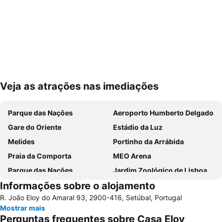
Veja as atrações nas imediações
Ampliar mapa
Parque das Nações
Aeroporto Humberto Delgado
Gare do Oriente
Estádio da Luz
Melides
Portinho da Arrábida
Praia da Comporta
MEO Arena
Parque das Nações
Jardim Zoológico de Lisboa
Informações sobre o alojamento
Pavilhão Atlântico
Passeio Marítimo de Algés
R. João Eloy do Amaral 93, 2900-416, Setúbal, Portugal
Benfica
Baixa de Lisboa
Mostrar mais
Parque Eduardo VII
Praça de Touros de Campo Pequeno
Perguntas frequentes sobre Casa Eloy