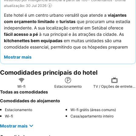
atualização: 30 Jul 2026
Este hotel é um centro urbano versátil que atende a
viajantes
com orçamento limitado
e
turistas
que procuram uma estadia
independente. A sua localização central em Setúbal oferece
fácil acesso a pé
à rua principal e às atrações da cidade. As
kitchenettes bem equipadas
em muitas unidades são uma
comodidade essencial, permitindo que os hóspedes preparem
as suas próprias refeições. Os hóspedes elogiam
Mostrar mais
consistentemente a prestatividade dos funcionários e a
excelente relação qualidade-preço
. Para uma estadia mais
Comodidades principais do hotel
confortável, considere trazer a sua própria almofada ou solicitar
um quarto longe da rua para uma experiência mais tranquila.
Wi-fi
Estacionamento
TV / Opções de entretenimento
Todas as comodidades
Comodidades do alojamento
Estacionamento
Wi-fi grátis (áreas comuns)
Wi-fi
Casa/apartamento inteiro
Mostrar mais