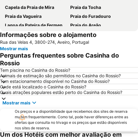
Capela da Praia de Mira
Praia da Tocha
Praia da Vagueira
Praia do Furadouro
Lagoa da Pateira de Fermentelos
Praia do Areão
Informações sobre o alojamento
Europarque
Praia da Aguda
Rua das Velas 4, 3800-274, Aveiro, Portugal
Hotel Solverde Beach
Ria de Aveiro
Mostrar mais
Paróquia Sagrada Família da Praia da Barra
Mata do Buçaco
Perguntas frequentes sobre Casinha do
Praia Fluvial dos Olhos da Fervença
Praia da Cortegaça
Rossio
Casino de Espinho
Museu Militar do Buçaco
Tem piscina no Casinha do Rossio?
Animais de estimação são permitidos no Casinha do Rossio?
Universidade de Aveiro
Praia da Baía
Tem estacionamento disponível no Casinha do Rossio?
Onde está localizado o Casinha do Rossio?
Costa Nova Beach
Serra do Caramulo
Quais atrações populares estão perto do Casinha do Rossio?
Dunas de Sao Jacinto
Gafanha da Boa Hora Beach
Mostrar mais
Valadares Beach
Praia de Paramos
Os preços e a disponibilidade que recebemos dos sites de reserva
Farol da Barra
Castelo de Santa Maria da Feira
mudam frequentemente. Como tal, pode haver diferenças entre as
ofertas que consulta no trivago e os preços que estão disponíveis
Praia da Barrinha
Parque Aquático Vaga Splash
nos sites de reserva.
Cascata da Cabreia
Senhora da Pedra
Um dos Hotéis com melhor avaliação em