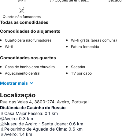
Wi-fi
TV / Opções de entretenimento
Secador
Quarto não fumadores
Todas as comodidades
Comodidades do alojamento
Quarto para não fumadores
Wi-fi grátis (áreas comuns)
Wi-fi
Fatura fornecida
Comodidades nos quartos
Casa de banho com chuveiro
Secador
Aquecimento central
TV por cabo
Mostrar mais
Localização
Rua das Velas 4, 3800-274, Aveiro, Portugal
Distância de Casinha do Rossio
Casa Major Pessoa
:
0.1
km
Aveiro
:
0.3
km
Museu de Aveiro - Santa Joana
:
0.6
km
Pelourinho de Aguada de Cima
:
0.6
km
Aveiro
:
1.4
km