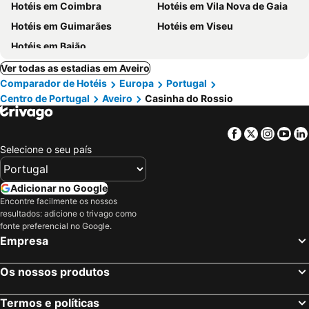
Hotéis em Coimbra
Hotéis em Vila Nova de Gaia
Hotéis em Guimarães
Hotéis em Viseu
Hotéis em Baião
Ver todas as estadias em Aveiro
Comparador de Hotéis
Europa
Portugal
Centro de Portugal
Aveiro
Casinha do Rossio
Facebook
Twitter
Insta
Yo
Selecione o seu país
Adicionar no Google
Encontre facilmente os nossos
resultados: adicione o trivago como
fonte preferencial no Google.
Empresa
Os nossos produtos
Termos e políticas