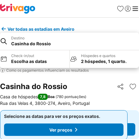
Favoritos
Iniciar
Me
Ver todas as estadias em Aveiro
Destino
Casinha do Rossio
Check-in/out
Hóspedes e quartos
Escolha as datas
2 hóspedes, 1 quarto.
Como os pagamentos influenciam os resultados
Casinha do Rossio
Partilhar
Ad
Casa de hóspedes
7,8
Boa
(
780 pontuações
)
Rua das Velas 4, 3800-274, Aveiro, Portugal
Selecione as datas para ver os preços exatos.
Selecione as datas para ver os preços exatos.
Ver preços
Ver preços