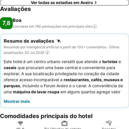
Ver todas as estadias em Aveiro
Avaliações
Boa
7,8
com base em 780 pontuações nos principais
sites
Resumo de avaliações
Resumido por inteligência artificial a partir de 100+ comentários · Última
atualização: 30 Jul 2026
Este hotel é um centro urbano versátil que atende a
turistas
e
casais
que procuram uma base central e conveniente para
explorar. A sua localização privilegiada no coração da cidade
oferece acesso incomparável a
restaurantes, cafés, museus e
parques
, incluindo o Forum Aveiro e o canal. A conveniência de
uma
máquina de lavar roupa
em alguns quartos agrega valor
prático para estadias mais longas. Os hóspedes elogiam
Mostrar mais
consistentemente os
funcionários simpáticos e prestativos
e o
processo de auto check-in
contínuo. Para uma experiência
Comodidades principais do hotel
mais tranquila, os hóspedes devem solicitar um quarto virado
para o jardim para minimizar o potencial ruído da rua.