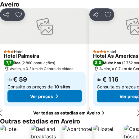
Aveiro
Praia da Granja
São Jacinto Beach
Lagoa da Barrinha de Mira
Convento Santa Cruz do Buçaco
Partilhar
Adicionar aos favoritos
Partilhar
Adicionar aos
Zoo de Lourosa - Parque Ornitológico
Mar e Sol Beach
Bioparque - Parque Florestal de Pisão
de Estarreja
Mosteiro de Grijó
Moliceiro
Forum Aveiro
Estação de Caminhos de Ferro de Coimbra B
Hotel
Hotel
3 Estrelas
4 Estrelas
Hotel Palmeira
Hotel As Americas
Complexo de Piscinas Rui Abreu
Praia Fluvial São João do Monte
7,7
8,0
Boa
(
2.860 pontuações
)
Muito boa
(
2.752 po
São Pedro de Maceda Beach
Museu da Cidade de Aveiro
Aveiro, a 0.2 km de Centro da cidade
Aveiro, a 0.7 km de Ce
€ 59
€ 116
de
de
Consulte os preços de
10 sites
Consulte os preços 
Ver preços
Ver preç
Ver todas as estadias em Aveiro
Outras estadias em Aveiro