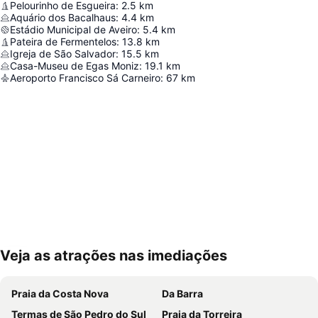
Pelourinho de Esgueira
:
2.5
km
Aquário dos Bacalhaus
:
4.4
km
Estádio Municipal de Aveiro
:
5.4
km
Pateira de Fermentelos
:
13.8
km
Igreja de São Salvador
:
15.5
km
Casa-Museu de Egas Moniz
:
19.1
km
Aeroporto Francisco Sá Carneiro
:
67
km
Veja as atrações nas imediações
Ampliar mapa
Praia da Costa Nova
Da Barra
Termas de São Pedro do Sul
Praia da Torreira