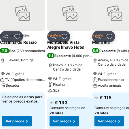
Casa de hóspedes
Hotel
Hotel
5 Estrelas
4 Estrelas
Partilhar
Adicionar aos favoritos
Partilhar
Adicionar aos favoritos
Partilhar
Adicionar
Casinha do Rossio
Montebelo Vista
Meliá Ria
Alegre Ílhavo Hotel
7,8
8,5
Boa
(
780 pontuações
)
Excelente
(
8.489 
9,1
Excelente
(
4.990 pontuações
)
Aveiro, Portugal
Aveiro, a 0.8 km de
Centro da cidade
Ílhavo, a 1.8 km de
Centro da cidade
Wi-Fi grátis
Wi-Fi grátis
Wi-Fi grátis
TV / Opções de entretenimento
Estacionamento
Piscina
Secador
Aceita animais
Spa
Selecione as datas para
€ 115
de
ver os preços exatos.
€ 133
de
Consulte os preços de
Consulte os preços d
20 sites
20 sites
Ver preços
Ver preços
Ver preços