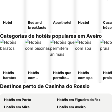
Hotel
Bed and
Aparthotel
Hostel
Casa
breakfasts
hósp
Categorias de hotéis populares em Aveiro
Hotéis
Hotéis
Hotéis que
Hotéis
Hotéi
baratos
com
permitem
com spa
praia
piscinas
animais
Destinos perto de Casinha do Rossio
Hotéis em Porto
Hotéis em Figueira da Foz
Hotéis em Mira
Hotéis em Aveiro