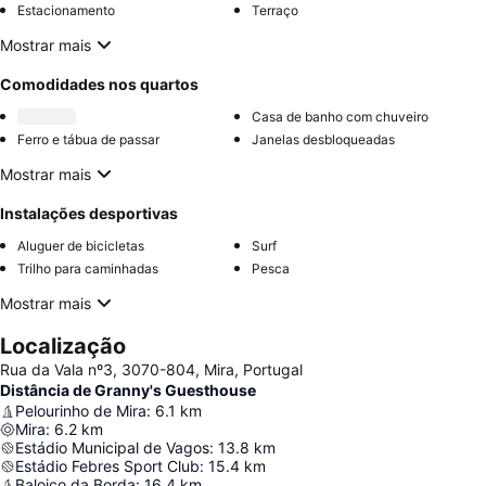
Estacionamento
Terraço
Mostrar mais
Comodidades nos quartos
Casa de banho com chuveiro
Ferro e tábua de passar
Janelas desbloqueadas
Mostrar mais
Instalações desportivas
Aluguer de bicicletas
Surf
Trilho para caminhadas
Pesca
Mostrar mais
Localização
Rua da Vala nº3, 3070-804, Mira, Portugal
Distância de Granny's Guesthouse
Pelourinho de Mira
:
6.1
km
Mira
:
6.2
km
Estádio Municipal de Vagos
:
13.8
km
Estádio Febres Sport Club
:
15.4
km
Baloiço da Borda
:
16.4
km