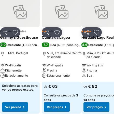
Casa de hóspedes
Hotel
Hotel
2 Estrelas
4 Estrelas
Partilhar
Adicionar aos favoritos
Partilhar
Adicionar aos favoritos
Partilhar
Adicionar
Granny's Guesthouse
Quinta da Lagoa
Herdade Lago Real
9,0
7,7
8,6
Excelente
(
1.030 pontuações
)
Boa
(
4.851 pontuações
)
Excelente
(
4.169 
Mira, Portugal
Mira, a 2.9 km de Centro
Mira, a 2.9 km de C
da cidade
da cidade
Wi-Fi grátis
Wi-Fi grátis
Wi-Fi grátis
Kitchenette
Piscina
Piscina
Estacionamento
Estacionamento
Spa
Selecione as datas para
€ 63
€ 82
de
de
ver os preços exatos.
Consulte os preços de
3
Consulte os preços d
sites
13 sites
Ver preços
Ver preços
Ver preços