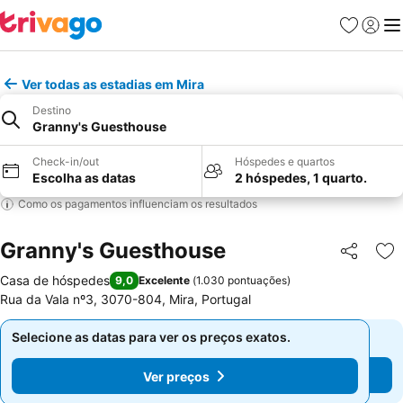
Favoritos
Iniciar
Me
Ver todas as estadias em Mira
Destino
Granny's Guesthouse
Check-in/out
Hóspedes e quartos
Escolha as datas
2 hóspedes, 1 quarto.
Como os pagamentos influenciam os resultados
Granny's Guesthouse
Partilhar
Ad
Casa de hóspedes
9,0
Excelente
(
1.030 pontuações
)
Rua da Vala nº3, 3070-804, Mira, Portugal
Selecione as datas para ver os preços exatos.
Selecione as datas para ver os preços exatos.
Ver preços
Ver preços