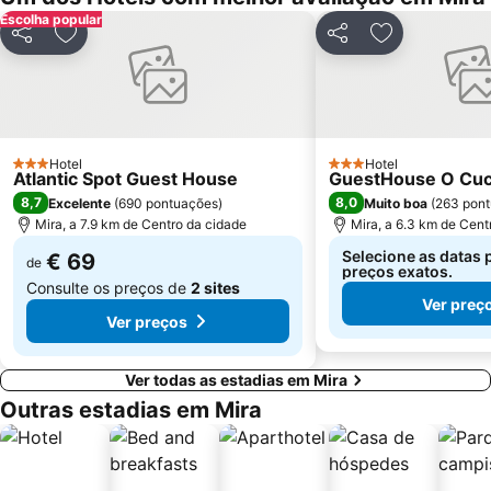
Escolha popular
Parque Aquático Vaga Splash
Cascata da Cabreia
Partilhar
Adicionar aos favoritos
Partilhar
Adicionar aos
Praia da Leirosa
Praça da República
Estação de Comboios de Coimbra A
Ruínas de Conímbriga
Piscina de Celas
São Jacinto Beach
Praia Fluvial do Reconquinho
Lagoa da Barrinha de Mira
Hotel
Hotel
3 Estrelas
3 Estrelas
Atlantic Spot Guest House
GuestHouse O Cu
Convento Santa Cruz do Buçaco
Praia da Tamargueira
8,7
8,0
Excelente
(
690 pontuações
)
Muito boa
(
263 pon
Casino Oceano
Murtinheira Beach
Mira, a 7.9 km de Centro da cidade
Mira, a 6.3 km de Cent
de Estarreja
Moliceiro
Selecione as datas 
€ 69
de
preços exatos.
Consulte os preços de
2 sites
Ver preç
Ver preços
Ver todas as estadias em Mira
Outras estadias em Mira