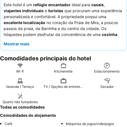
Este hotel é um
refúgio encantador
ideal para
casais
,
viajantes individuais
e
turistas
que procuram uma experiência
personalizada e confortável. A propriedade possui uma
excelente localização
no coração da Praia de Mira, a poucos
passos da praia, da Barrinha e do centro da cidade. Os
hóspedes podem desfrutar da conveniência de uma
cozinha
comum totalmente equipada
e bicicletas gratuitas para
Mostrar mais
explorar a área. Os funcionários atenciosos, muitas vezes
incluindo o proprietário, recebem consistentemente elogios pela
Comodidades principais do hotel
sua hospitalidade excecional, e o pequeno-almoço variado, com
croissants frescos e café de qualidade, é um destaque. Para
uma estadia verdadeiramente relaxante, considere utilizar o
Wi-fi
Kitchenette
Estacionamento
estacionamento seguro para bicicletas com ferramentas para
manutenção.
Varanda / Terraço
TV / Opções de entretenimento
Secador
Quarto não fumadores
Todas as comodidades
Comodidades do alojamento
Café
Máquinas de jogos/videojogos