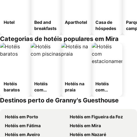
Hotel
Bed and
Aparthotel
Casa de
Parq
breakfasts
hóspedes
camp
Categorias de hotéis populares em Mira
Hotéis
Hotéis
Hotéis na
Hotéis
baratos
com
praia
com
piscinas
estaciona
Destinos perto de Granny's Guesthouse
mento
Hotéis em Porto
Hotéis em Figueira da Foz
Hotéis em Fátima
Hotéis em Mira
Hotéis em Aveiro
Hotéis em Nazaré