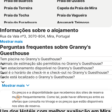
Praia de Buarcos
Praia de Quiaios
Praia da Torreira
Capela da Praia de Mira
Praia da Tocha
Praia da Vagueira
Praia do Furadouro
Aquapark Teimoso
Informações sobre o alojamento
Portugal dos Pequenitos
Lagoa da Pateira de Fermentelos
Rua da Vala nº3, 3070-804, Mira, Portugal
Praia do Areão
Barragem da Aguieira
Mostrar mais
Relógio Beach
Praia do Cabedelo
Perguntas frequentes sobre Granny's
Ria de Aveiro
Paróquia Sagrada Família da Praia da Barra
Guesthouse
Mata do Buçaco
Praia Fluvial dos Olhos da Fervença
Tem piscina no Granny's Guesthouse?
Animais de estimação são permitidos no Granny's Guesthouse?
Museu Militar do Buçaco
Universidade de Coimbra
Tem estacionamento disponível no Granny's Guesthouse?
Qual é o horário de check-in e check-out no Granny's Guesthouse?
Universidade de Aveiro
Cova Gala Beach
Onde está localizado o Granny's Guesthouse?
Costa Nova Beach
Baixa de Coimbra
Mostrar mais
Figueira
Dunas de Sao Jacinto
Os preços e a disponibilidade que recebemos dos sites de reserva
Gafanha da Boa Hora Beach
Praia da Costa de Lavos
mudam frequentemente. Como tal, pode haver diferenças entre as
ofertas que consulta no trivago e os preços que estão disponíveis
Porto da Figueira da Foz
Farol da Barra
nos sites de reserva.
Estádio Cidade de Coimbra
Praia da Claridade
Um dos Hotéis com melhor avaliação em Mira