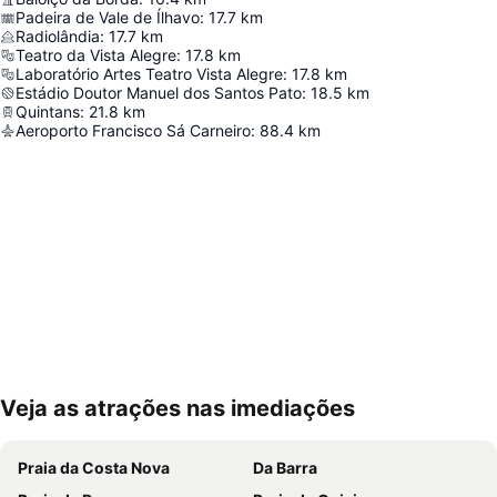
Padeira de Vale de Ílhavo
:
17.7
km
Radiolândia
:
17.7
km
Teatro da Vista Alegre
:
17.8
km
Laboratório Artes Teatro Vista Alegre
:
17.8
km
Estádio Doutor Manuel dos Santos Pato
:
18.5
km
Quintans
:
21.8
km
Aeroporto Francisco Sá Carneiro
:
88.4
km
Veja as atrações nas imediações
Ampliar mapa
Praia da Costa Nova
Da Barra