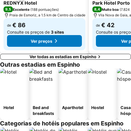
4 Estrelas
3 Estrelas
REDNYX Hotel
Park Hotel Porto
Arrábida Shopping
Universidade de Aveiro
9,5
8,4
Excelente
(
188 pontuações
)
Muito boa
(
7.824
Azurara Beach
Miramar
Praia de Esmoriz, a 1.5 km de Centro da cidade
Vila Nova de Gaia, 
Trindade
Praia de Vila do Conde
€ 86
€ 42
de
de
Consulte os preços de
3 sites
Consulte os preç
Ver preços
Ver 
Ver todas as estadias em Espinho
Outras estadias em Espinho
Hotel
Bed and
Aparthotel
Hostel
Casa
breakfasts
hósp
Categorias de hotéis populares em Espinho