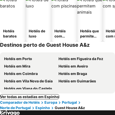
Hotéis
Hotéis de
Hotéis
Hotéis que
Hoté
baratos
luxo
com
permitem
com 
piscinas
animais
Destinos perto de Guest House A&z
Hotéis em Porto
Hotéis em Figueira da Foz
Hotéis em Mira
Hotéis em Aveiro
Hotéis em Coimbra
Hotéis em Braga
Hotéis em Vila Nova de Gaia
Hotéis em Guimarães
Hotéis em Viana do Castelo
Ver todas as estadias em Espinho
Comparador de Hotéis
Europa
Portugal
Norte de Portugal
Espinho
Guest House A&z