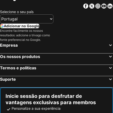
Facebook
Twitter
Insta
Yo
Selecione o seu país
Adicionar no Google
Encontre facilmente os nossos
resultados: adicione o trivago como
fonte preferencial no Google.
Empresa
Os nossos produtos
Termos e políticas
Suporte
Inicie sessão para desfrutar de
vantagens exclusivas para membros
Personalize a sua experiência