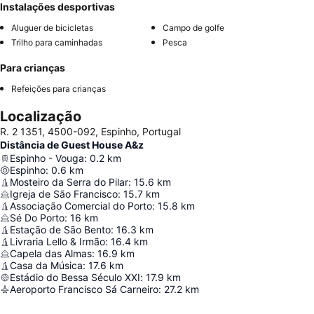
Instalações desportivas
Aluguer de bicicletas
Campo de golfe
Trilho para caminhadas
Pesca
Para crianças
Refeições para crianças
Localização
R. 2 1351, 4500-092, Espinho, Portugal
Distância de Guest House A&z
Espinho - Vouga
:
0.2
km
Espinho
:
0.6
km
Mosteiro da Serra do Pilar
:
15.6
km
Igreja de São Francisco
:
15.7
km
Associação Comercial do Porto
:
15.8
km
Sé Do Porto
:
16
km
Estação de São Bento
:
16.3
km
Livraria Lello & Irmão
:
16.4
km
Capela das Almas
:
16.9
km
Casa da Música
:
17.6
km
Estádio do Bessa Século XXI
:
17.9
km
Aeroporto Francisco Sá Carneiro
:
27.2
km