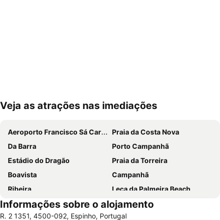
Veja as atrações nas imediações
Ampliar mapa
Aeroporto Francisco Sá Carneiro
Praia da Costa Nova
Da Barra
Porto Campanhã
Estádio do Dragão
Praia da Torreira
Boavista
Campanhã
Ribeira
Leça da Palmeira Beach
Informações sobre o alojamento
Praia da Vagueira
Pavilhão Multiusos Gondomar
R. 2 1351, 4500-092, Espinho, Portugal
Praia do Furadouro
Cais de Gaia