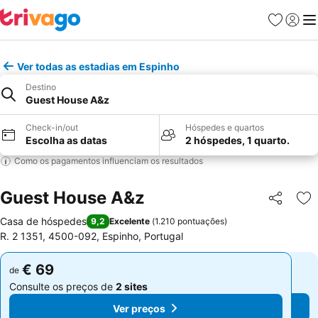
Favoritos
Iniciar
Me
Ver todas as estadias em Espinho
Destino
Guest House A&z
Check-in/out
Hóspedes e quartos
Escolha as datas
2 hóspedes, 1 quarto.
Como os pagamentos influenciam os resultados
Guest House A&z
Partilhar
Ad
Casa de hóspedes
9,2
Excelente
(
1.210 pontuações
)
R. 2 1351, 4500-092, Espinho, Portugal
€ 69
€ 69
de
de
Consulte os preços de
2 sites
Consulte os preços de
2 sites
Ver preços
Ver preços