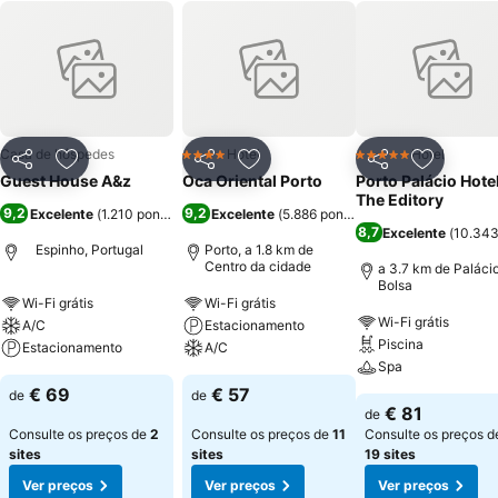
Casa de hóspedes
Hotel
Hotel
4 Estrelas
5 Estrelas
Partilhar
Adicionar aos favoritos
Partilhar
Adicionar aos favoritos
Partilhar
Adicionar
Guest House A&z
Oca Oriental Porto
Porto Palácio Hote
The Editory
9,2
9,2
Excelente
(
1.210 pontuações
)
Excelente
(
5.886 pontuações
)
8,7
Excelente
(
10.343
Espinho, Portugal
Porto, a 1.8 km de
Centro da cidade
a 3.7 km de Paláci
Bolsa
Wi-Fi grátis
Wi-Fi grátis
Wi-Fi grátis
A/C
Estacionamento
Piscina
Estacionamento
A/C
Spa
€ 69
€ 57
de
de
€ 81
de
Consulte os preços de
2
Consulte os preços de
11
Consulte os preços d
sites
sites
19 sites
Ver preços
Ver preços
Ver preços