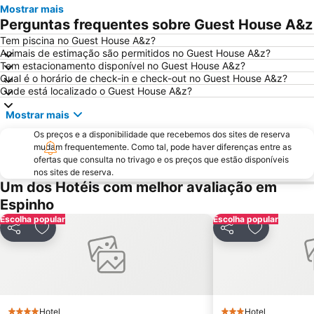
Mostrar mais
Magikland
Pavilhão Rosa Mota
Perguntas frequentes sobre Guest House A&z
Lagoa da Pateira de Fermentelos
Norteshopping
Tem piscina no Guest House A&z?
Animais de estimação são permitidos no Guest House A&z?
Rua Santa Catarina
Baixa
Tem estacionamento disponível no Guest House A&z?
Centro Histórico do Porto
Casa da Música
Qual é o horário de check-in e check-out no Guest House A&z?
Onde está localizado o Guest House A&z?
Parque & Zoo Santo Inácio
Estação São Bento
Mostrar mais
Aver-o-Mar Beach
Europarque
Os preços e a disponibilidade que recebemos dos sites de reserva
Matosinhos Beach
Praia da Aguda
mudam frequentemente. Como tal, pode haver diferenças entre as
Parque da Cidade
Hotel Solverde Beach
ofertas que consulta no trivago e os preços que estão disponíveis
nos sites de reserva.
Ria de Aveiro
Paróquia Sagrada Família da Praia da Barra
Um dos Hotéis com melhor avaliação em
Ponte Dom Luís I
da Póvoa de Varzim
Espinho
Escolha popular
da Madalena
Edificio da Alfândega
Escolha popular
Partilhar
Adicionar aos favoritos
Partilhar
Adicionar a
Mercado do Bolhão
Aldeia Rural Preservada de Quintandona
Palacio do Freixo
Mindelo Beach
Praia da Cortegaça
Caxinas Beach
Casino de Espinho
Parque do Palácio de Cristal
Hotel
Hotel