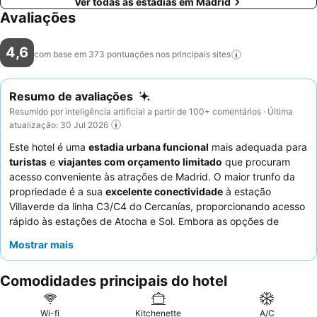
Ver todas as estadias em Madrid
Avaliações
4,6
com base em 373 pontuações nos principais
sites
Resumo de avaliações
Resumido por inteligência artificial a partir de 100+ comentários · Última
atualização: 30 Jul 2026
Este hotel é uma
estadia urbana funcional
mais adequada para
turistas
e
viajantes com orçamento limitado
que procuram
acesso conveniente às atrações de Madrid. O maior trunfo da
propriedade é a sua
excelente conectividade
à estação
Villaverde da linha C3/C4 do Cercanías, proporcionando acesso
rápido às estações de Atocha e Sol. Embora as opções de
refeições se limitem a uma cozinha mínima, as camas
Mostrar mais
confortáveis e os espaços de carregamento individuais nos
quartos são apreciados. Os hóspedes referem
Comodidades principais do hotel
consistentemente as interações altamente insatisfatórias com a
equipa da receção, embora alguns elogiem a atenção do
proprietário. Para uma experiência mais confortável, considere
Wi-fi
Kitchenette
A/C