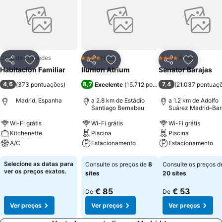
Casa de hóspedes
Hotel
Hotel
4 Estrelas
4 Estrelas
Partilhar
Adicionar aos favoritos
Partilhar
Adicionar aos favoritos
Partilhar
Adicionar
Habitación Familiar
Ilunion Atrium
Senator Barajas
4,6
8,7
7,4
(
373 pontuações
)
Excelente
(
15.712 pontuações
(
21.037 pontuaç
)
Madrid, Espanha
a 2.8 km de Estádio
a 1.2 km de Adolfo
Santiago Bernabeu
Suárez Madrid–Bar
Airport
Wi-Fi grátis
Wi-Fi grátis
Wi-Fi grátis
Kitchenette
Piscina
Piscina
A/C
Estacionamento
Estacionamento
Ver preços
Ver preços
Ver preços
Selecione as datas para
Consulte os preços de
8
Consulte os preços d
ver os preços exatos.
sites
20 sites
€ 85
€ 53
De
De
Ver preços
Ver preços
Ver preços