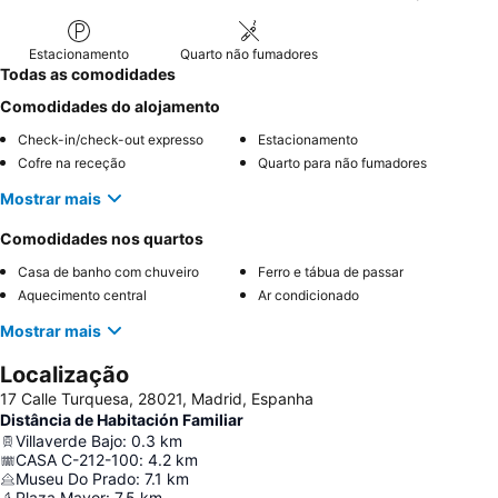
solicitar um quarto com
varanda
para melhor ventilação.
Estacionamento
Quarto não fumadores
Todas as comodidades
Comodidades do alojamento
Check-in/check-out expresso
Estacionamento
Cofre na receção
Quarto para não fumadores
Mostrar mais
Comodidades nos quartos
Casa de banho com chuveiro
Ferro e tábua de passar
Aquecimento central
Ar condicionado
Mostrar mais
Localização
17 Calle Turquesa, 28021, Madrid, Espanha
Distância de Habitación Familiar
Villaverde Bajo
:
0.3
km
CASA C-212-100
:
4.2
km
Museu Do Prado
:
7.1
km
Plaza Mayor
:
7.5
km