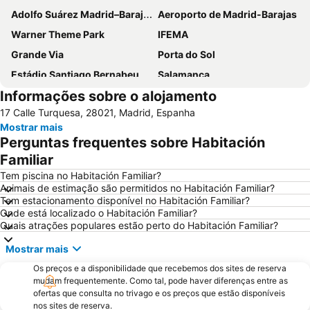
Adolfo Suárez Madrid–Barajas Airport
Aeroporto de Madrid-Barajas
Warner Theme Park
IFEMA
Grande Via
Porta do Sol
Estádio Santiago Bernabeu
Salamanca
Informações sobre o alojamento
Atocha
Estación Sur
17 Calle Turquesa, 28021, Madrid, Espanha
Estadio Metropolitano Metro Station
Barajas
Mostrar mais
Metropolitano Metro Station
Chamartín
Perguntas frequentes sobre Habitación
Estação de Atocha
Praça Central /maior
Familiar
De Chueca
Madrid
Tem piscina no Habitación Familiar?
Animais de estimação são permitidos no Habitación Familiar?
Madrid Arena
Parque de Atracciones de Madrid
Tem estacionamento disponível no Habitación Familiar?
Onde está localizado o Habitación Familiar?
Parque Retiro
Palacio de Vistalegre
Quais atrações populares estão perto do Habitación Familiar?
Caja Mágica
Museu Nacional do Prado
Mostrar mais
Chamberí
Villaverde
Os preços e a disponibilidade que recebemos dos sites de reserva
Casino Gran Vía
Calle Serrano
mudam frequentemente. Como tal, pode haver diferenças entre as
ofertas que consulta no trivago e os preços que estão disponíveis
Praça da Espanha
San Blas
nos sites de reserva.