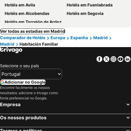
Hotéis em Avila
Hotéis em Fuenlabrada
Hotéis em Alcobendas
Hotéis em Segovia
Hotéis em Torrejón de Ardoz
Ver todas as estadias em Madrid
Comparador de Hotéis
Europa
Espanha
Madrid
Madrid
Habitación Familiar
Facebook
Twitter
Insta
Yo
Selecione o seu país
Adicionar no Google
Encontre facilmente os nossos
resultados: adicione o trivago como
fonte preferencial no Google.
Empresa
Os nossos produtos
Termos e políticas