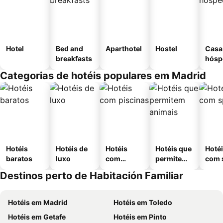
Hotel
Bed and
Aparthotel
Hostel
Casa
breakfasts
hósp
Categorias de hotéis populares em Madrid
Hotéis
Hotéis de
Hotéis
Hotéis que
Hoté
baratos
luxo
com
permitem
com 
piscinas
animais
Destinos perto de Habitación Familiar
Hotéis em Madrid
Hotéis em Toledo
Hotéis em Getafe
Hotéis em Pinto