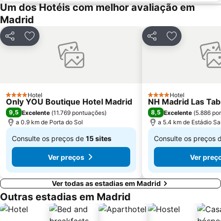
Praça de touros das Ventas
Ibiza
Um dos Hotéis com melhor avaliação em
Madrid
Atocha Metro Station
Sol
Carabanchel
Malasaña
Partilhar
Adicionar aos favoritos
Partilhar
Adicionar aos
Gran Vía Metro Station
Retiro
Goya
Aeropuerto
Metropolitano Club Deportivo
Circuito del Jarama
Sol Metro Station
Paseo de la Castellana
Hotel
Hotel
4 Estrelas
4 Estrelas
Only YOU Boutique Hotel Madrid
NH Madrid Las Tab
Tetuán
Praça da Cibeles
9,5
8,5
Excelente
(
11.769 pontuações
)
Excelente
(
5.886 po
Centro Comercial Gran Vía de Hortaleza
Villa de Vallecas
a 0.9 km de Porta do Sol
a 5.4 km de Estádio S
Consulte os preços de
15 sites
Consulte os preços 
De
De
Ver preços
Ver preç
€ 238
€ 73
Ver todas as estadias em Madrid
Outras estadias em Madrid