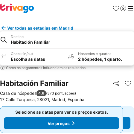
Favoritos
Iniciar
Me
Ver todas as estadias em Madrid
Destino
Habitación Familiar
Check-in/out
Hóspedes e quartos
Escolha as datas
2 hóspedes, 1 quarto.
Como os pagamentos influenciam os resultados
Habitación Familiar
Partilhar
Ad
Casa de hóspedes
4,6
(
373 pontuações
)
17 Calle Turquesa, 28021, Madrid, Espanha
Selecione as datas para ver os preços exatos.
Selecione as datas para ver os preços exatos.
Ver preços
Ver preços