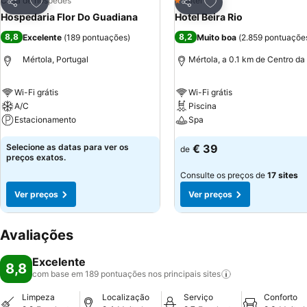
Adicionar aos favoritos
Adicionar aos favor
Casa de hóspedes
Hotel
1 Estrelas
Partilhar
Partilhar
Hospedaria Flor Do Guadiana
Hotel Beira Rio
8,8
8,2
Excelente
(
189 pontuações
)
Muito boa
(
2.859 pontuaçõe
Mértola, Portugal
Mértola, a 0.1 km de Centro da
Wi-Fi grátis
Wi-Fi grátis
A/C
Piscina
Estacionamento
Spa
Selecione as datas para ver os
€ 39
de
preços exatos.
Consulte os preços de
17 sites
Ver preços
Ver preços
Avaliações
Excelente
8,8
com base em 189 pontuações nos principais
sites
Limpeza
Localização
Serviço
Conforto