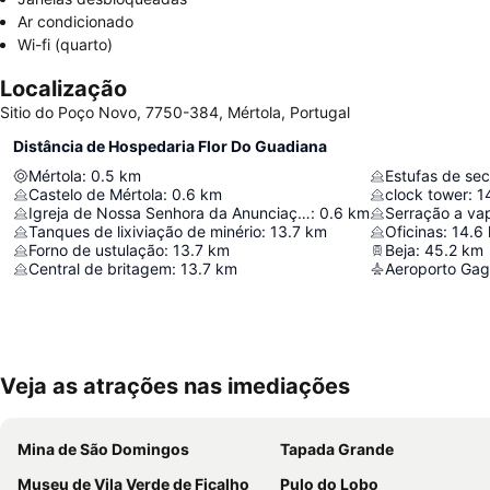
Ar condicionado
Wi-fi (quarto)
Localização
Sitio do Poço Novo, 7750-384, Mértola, Portugal
Distância de Hospedaria Flor Do Guadiana
Mértola
:
0.5
km
Estufas de s
Castelo de Mértola
:
0.6
km
clock tower
:
1
Igreja de Nossa Senhora da Anunciação
:
0.6
km
Serração a va
Tanques de lixiviação de minério
:
13.7
km
Oficinas
:
14.6
Forno de ustulação
:
13.7
km
Beja
:
45.2
km
Central de britagem
:
13.7
km
Aeroporto Gag
Veja as atrações nas imediações
Mina de São Domingos
Tapada Grande
Museu de Vila Verde de Ficalho
Pulo do Lobo