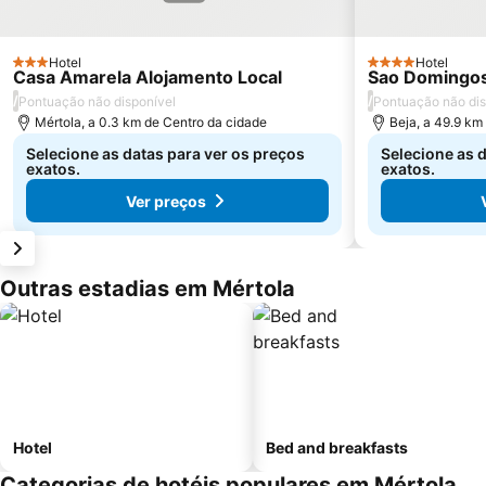
Hotel
Hotel
3 Estrelas
4 Estrelas
Casa Amarela Alojamento Local
Sao Domingo
/
/
Pontuação não disponível
Pontuação não dis
Mértola, a 0.3 km de Centro da cidade
Beja, a 49.9 km
Selecione as datas para ver os preços
Selecione as d
exatos.
exatos.
Ver preços
Outras estadias em Mértola
Hotel
Bed and breakfasts
Categorias de hotéis populares em Mértola