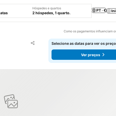
Hóspedes e quartos
PT · €
In
datas
2 hóspedes, 1 quarto.
Como os pagamentos influenciam os
Adicionar aos favoritos
Selecione as datas para ver os preço
Partilhar
Ver preços