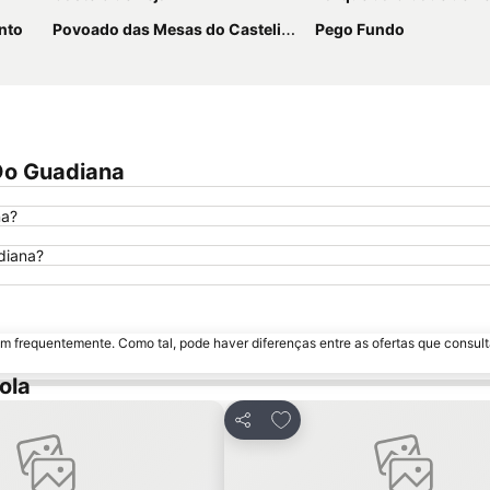
nto
Povoado das Mesas do Castelinho
Pego Fundo
Do Guadiana
na?
diana?
m frequentemente. Como tal, pode haver diferenças entre as ofertas que consult
ola
aos favoritos
Adicionar aos favoritos
Partilhar