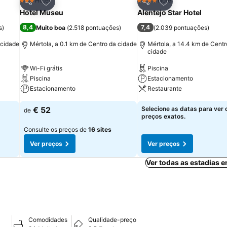
itos
Adicionar aos favoritos
Adicionar aos fav
Hotel
Hotel
3 Estrelas
4 Estrelas
Partilhar
Partilhar
Hotel Museu
Alentejo Star Hotel
8,4
7,4
s
)
Muito boa
(
2.518 pontuações
)
(
2.039 pontuações
)
 cidade
Mértola, a 0.1 km de Centro da cidade
Mértola, a 14.4 km de Centr
cidade
Wi-Fi grátis
Piscina
Piscina
Estacionamento
Estacionamento
Restaurante
€ 52
Selecione as datas para ver 
de
preços exatos.
Consulte os preços de
16 sites
Ver preços
Ver preços
Ver todas as estadias 
Comodidades
Qualidade-preço