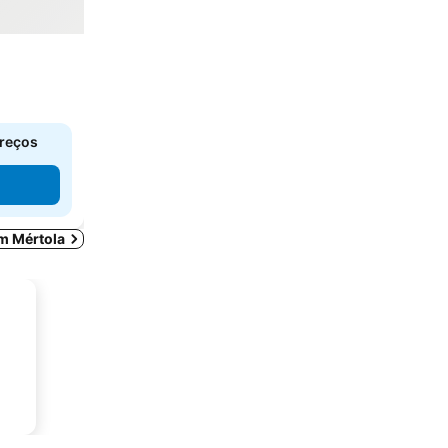
e
preços
em Mértola