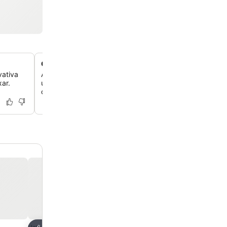
Comodidades e serviços para famílias
vativa
A pousada oferece um parquinho infantil e está localiza
xar.
um parque esportivo, tornando-a ideal para famílias qu
crianças.