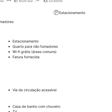
boa
8,1
Muito boa
8,5
Excelente
Estacionamento
umadores
Estacionamento
Quarto para não fumadores
Wi-fi grátis (áreas comuns)
Fatura fornecida
Via de circulação acessível
Casa de banho com chuveiro
TV