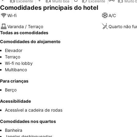
8,9
Excelente
8,4
Muito boa
8,7
Excelente
8,3
Muito 
Comodidades principais do hotel
Wi-fi
A/C
Varanda / Terraço
Quarto não f
Todas as comodidades
Comodidades do alojamento
Elevador
Terraço
Wi-fi no lobby
Multibanco
Para crianças
Berço
Acessibilidade
Acessível a cadeira de rodas
Comodidades nos quartos
Banheira
Janelas desbloqueadas