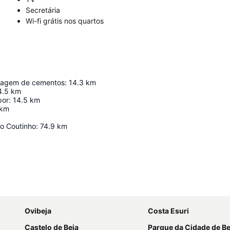
Secretária
Wi-fi grátis nos quartos
ecagem de cementos
:
14.3
km
4.5
km
por
:
14.5
km
km
o Coutinho
:
74.9
km
Ampliar mapa
Ovibeja
Costa Esuri
Castelo de Beja
Parque da Cidade de Be