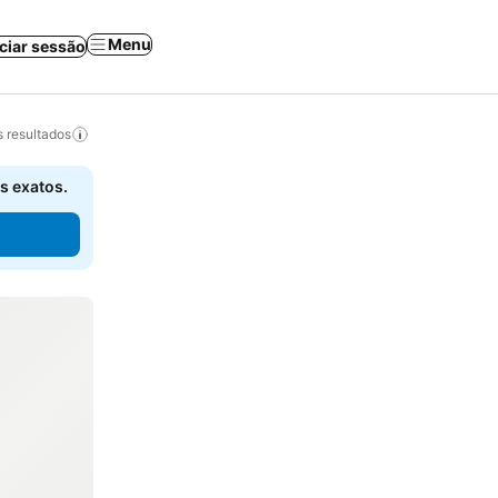
Menu
iciar sessão
 resultados
s exatos.