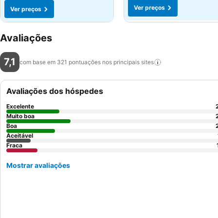
Ver preços
Ver preços
Avaliações
7,1
com base em 321 pontuações nos principais
sites
Avaliações dos hóspedes
Excelente
Muito boa
Boa
Aceitável
Fraca
Mostrar avaliações