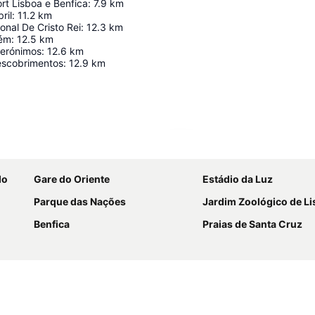
rt Lisboa e Benfica
:
7.9
km
ril
:
11.2
km
onal De Cristo Rei
:
12.3
km
lém
:
12.5
km
Jerónimos
:
12.6
km
escobrimentos
:
12.9
km
Ampliar mapa
do
Gare do Oriente
Estádio da Luz
Parque das Nações
Jardim Zoológico de L
Benfica
Praias de Santa Cruz