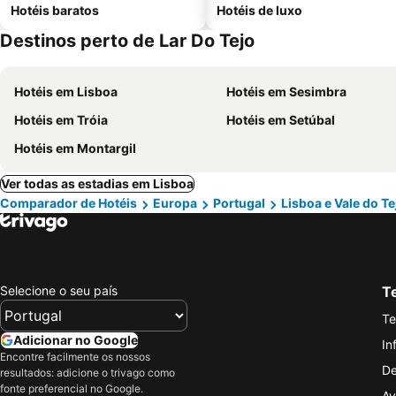
Hotéis baratos
Hotéis de luxo
Destinos perto de Lar Do Tejo
Hotéis em Lisboa
Hotéis em Sesimbra
Hotéis em Tróia
Hotéis em Setúbal
Hotéis em Montargil
Ver todas as estadias em Lisboa
Comparador de Hotéis
Europa
Portugal
Lisboa e Vale do Te
Selecione o seu país
Te
Te
Adicionar no Google
In
Encontre facilmente os nossos
De
resultados: adicione o trivago como
fonte preferencial no Google.
Av