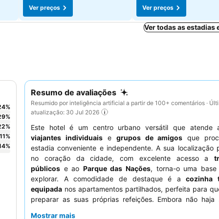
Ver preços
Ver preços
Ver todas as estadias
Resumo de avaliações
Resumido por inteligência artificial a partir de 100+ comentários · Últ
24
%
atualização: 30 Jul 2026
29
%
22
%
Este hotel é um centro urbano versátil que atende
11
%
viajantes individuais
e
grupos de amigos
que proc
14
%
estadia conveniente e independente. A sua localização p
no coração da cidade, com excelente acesso a
t
públicos
e ao
Parque das Nações
, torna-o uma base 
explorar. A comodidade de destaque é a
cozinha 
equipada
nos apartamentos partilhados, perfeita para q
preparar as suas próprias refeições. Embora não haja 
pequeno-almoço, os hóspedes elogiam consistentemen
Mostrar mais