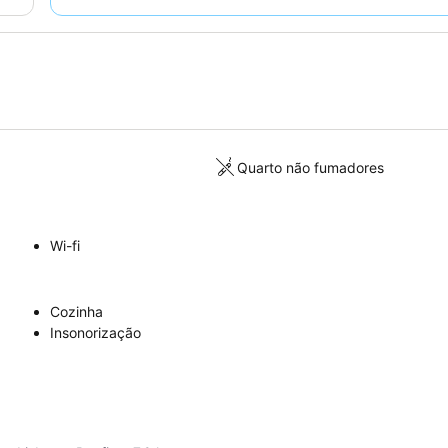
de receção acolhedora e prestável
. Para uma experi
social, considere reservar um apartamento partilhado para
as instalações da cozinha comum.
Quarto não fumadores
Wi-fi
Cozinha
Insonorização