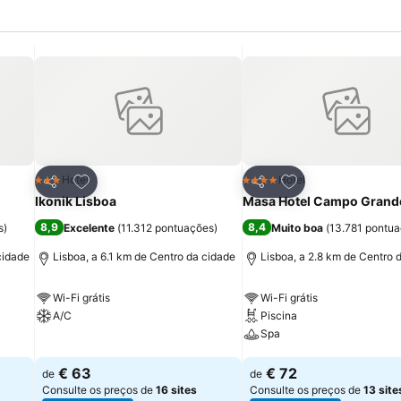
itos
Adicionar aos favoritos
Adicionar aos fav
Hotel
Hotel
3 Estrelas
4 Estrelas
Partilhar
Partilhar
Ikonik Lisboa
Masa Hotel Campo Grand
8,9
8,4
s
)
Excelente
(
11.312 pontuações
)
Muito boa
(
13.781 pontu
cidade
Lisboa, a 6.1 km de Centro da cidade
Lisboa, a 2.8 km de Centro 
Wi-Fi grátis
Wi-Fi grátis
A/C
Piscina
Spa
Ver preços
Ver preços
€ 63
€ 72
de
de
Consulte os preços de
16 sites
Consulte os preços de
13 site