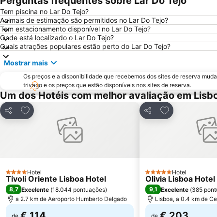
Perguntas frequentes sobre Lar Do Tejo
Tem piscina no Lar Do Tejo?
Animais de estimação são permitidos no Lar Do Tejo?
Tem estacionamento disponível no Lar Do Tejo?
Onde está localizado o Lar Do Tejo?
Quais atrações populares estão perto do Lar Do Tejo?
Mostrar mais
Os preços e a disponibilidade que recebemos dos sites de reserva muda
trivago e os preços que estão disponíveis nos sites de reserva.
Um dos Hotéis com melhor avaliação em Lisb
Adicionar aos favoritos
Adicionar aos f
Partilhar
Partilhar
Hotel
Hotel
4 Estrelas
5 Estrelas
Tivoli Oriente Lisboa Hotel
Olivia Lisboa Hote
8,7
9,1
Excelente
(
18.044 pontuações
)
Excelente
(
385 pont
a 2.7 km de Aeroporto Humberto Delgado
Lisboa, a 0.4 km de Ce
€ 114
€ 203
de
de