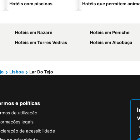
Hotéis com piscinas
Hotéis que permitem anima
Hotéis em Nazaré
Hotéis em Peniche
Hotéis em Torres Vedras
Hotéis em Alcobaça
jo
Lisboa
Lar Do Tejo
rmos e políticas
I
rmos de utilização
formações legais
claração de acessibilidade
iso de privacidade