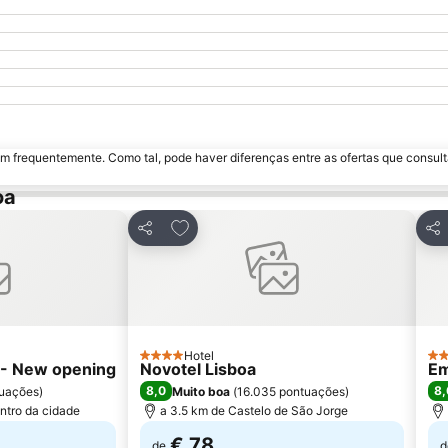
m frequentemente. Como tal, pode haver diferenças entre as ofertas que consult
oa
avoritos
Adicionar aos favoritos
Partilhar
Par
Hotel
4 Estrelas
3 E
l - New opening
Novotel Lisboa
Em
8,0
8,
uações
)
Muito boa
(
16.035 pontuações
)
ntro da cidade
a 3.5 km de Castelo de São Jorge
€ 78
de
d