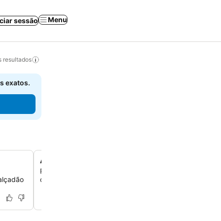
Menu
iciar sessão
 resultados
s exatos.
Área de lounge compartilhada e confortável
a
Relaxe e socialize na convidativa área de lounge compa
alçadão
oferece um espaço comum para você relaxar.