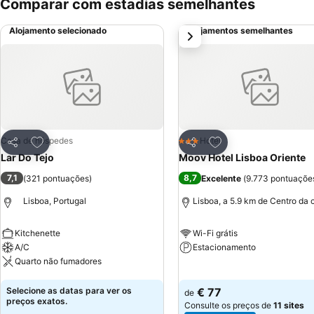
Comparar com estadias semelhantes
Alojamento selecionado
Alojamentos semelhantes
próximo
Adicionar aos favoritos
Adicionar aos favor
Casa de hóspedes
Hotel
3 Estrelas
Partilhar
Partilhar
Lar Do Tejo
Moov Hotel Lisboa Oriente
7,1
8,7
(
321 pontuações
)
Excelente
(
9.773 pontuaçõe
Lisboa, Portugal
Lisboa, a 5.9 km de Centro da 
Kitchenette
Wi-Fi grátis
A/C
Estacionamento
Quarto não fumadores
Ver preços
Ver preços
Selecione as datas para ver os
€ 77
de
preços exatos.
Consulte os preços de
11 sites