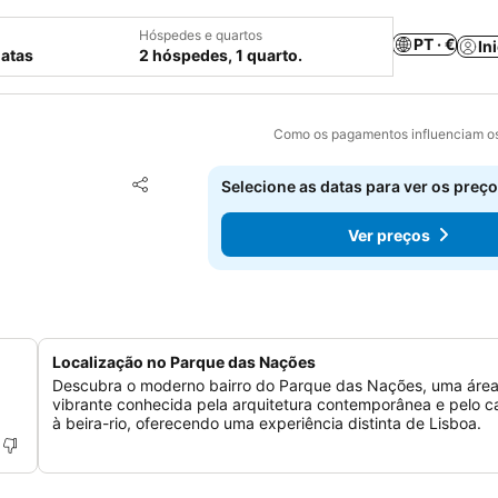
Hóspedes e quartos
PT · €
In
datas
2 hóspedes, 1 quarto.
Como os pagamentos influenciam os
Adicionar aos favoritos
Selecione as datas para ver os preço
Partilhar
Ver preços
Localização no Parque das Nações
Descubra o moderno bairro do Parque das Nações, uma áre
vibrante conhecida pela arquitetura contemporânea e pelo c
à beira-rio, oferecendo uma experiência distinta de Lisboa.