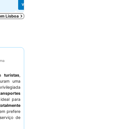
Ver preços
Ver preços
 em Lisboa
ima
 a
turistas
,
uram uma
rivilegiada
ransportes
ideal para
totalmente
uem prefere
serviço de
te a
equipa