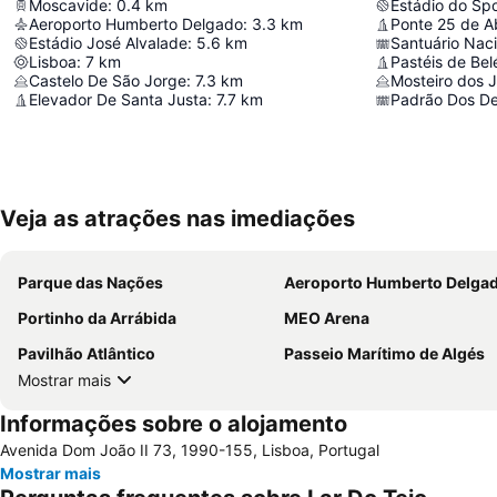
Moscavide
:
0.4
km
Estádio do Spo
Aeroporto Humberto Delgado
:
3.3
km
Ponte 25 de Ab
Estádio José Alvalade
:
5.6
km
Santuário Naci
Lisboa
:
7
km
Pastéis de Be
Castelo De São Jorge
:
7.3
km
Mosteiro dos 
Elevador De Santa Justa
:
7.7
km
Padrão Dos D
Veja as atrações nas imediações
Parque das Nações
Aeroporto Humberto Delga
Portinho da Arrábida
MEO Arena
Pavilhão Atlântico
Passeio Marítimo de Algés
Mostrar mais
Informações sobre o alojamento
Avenida Dom João II 73, 1990-155, Lisboa, Portugal
Mostrar mais