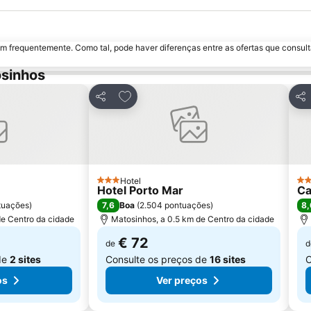
m frequentemente. Como tal, pode haver diferenças entre as ofertas que consult
osinhos
avoritos
Adicionar aos favoritos
Partilhar
Par
Hotel
3 Estrelas
4 E
Hotel Porto Mar
Ca
7,6
8,
tuações
)
Boa
(
2.504 pontuações
)
de Centro da cidade
Matosinhos, a 0.5 km de Centro da cidade
€ 72
de
d
de
2 sites
Consulte os preços de
16 sites
C
os
Ver preços