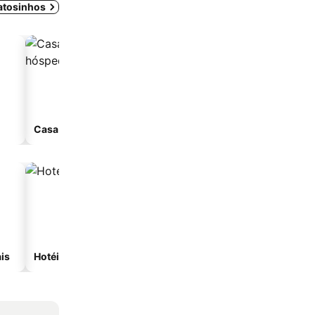
atosinhos
Casa de hóspedes
Aparthotel
is
Hotéis com spa
Hotéis na praia