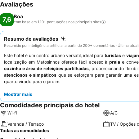
Avaliações
Boa
7,6
com base em 1.101 pontuações nos principais
sites
Resumo de avaliações
Resumido por inteligência artificial a partir de 200+ comentários · Última atua
Este hotel é um centro urbano versátil, ideal para
turistas
e
viajan
localização em Matosinhos oferece fácil acesso à
praia
e conven
cozinha e área de refeições partilhadas
, proporcionando flexi
atenciosos e simpáticos
que se esforçam para garantir uma esta
quarto virado para o jardim.
Mostrar mais
Comodidades principais do hotel
Wi-fi
A/C
Varanda / Terraço
TV / Opções d
Todas as comodidades