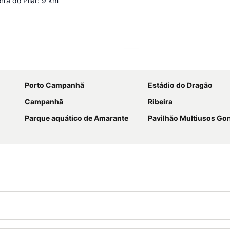
rra do Pilar
:
9
km
Ampliar mapa
Porto Campanhã
Estádio do Dragão
Campanhã
Ribeira
Parque aquático de Amarante
Pavilhão Multiusos G