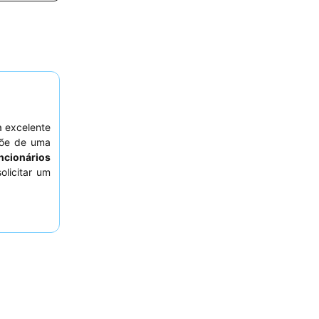
a excelente
põe de uma
ncionários
olicitar um