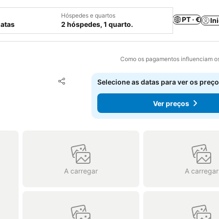
Hóspedes e quartos
PT · €
In
datas
2 hóspedes, 1 quarto.
Como os pagamentos influenciam os
Adicionar aos favoritos
Selecione as datas para ver os preço
Partilhar
Ver preços
A carregar
A carregar