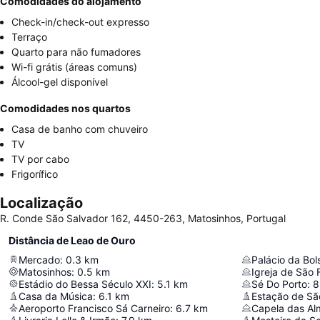
Comodidades do alojamento
Check-in/check-out expresso
Terraço
Quarto para não fumadores
Wi-fi grátis (áreas comuns)
Álcool-gel disponível
Comodidades nos quartos
Casa de banho com chuveiro
TV
TV por cabo
Frigorífico
Localização
R. Conde São Salvador 162, 4450-263, Matosinhos, Portugal
Distância de Leao de Ouro
Mercado
:
0.3
km
Palácio da Bol
Matosinhos
:
0.5
km
Igreja de São 
Estádio do Bessa Século XXI
:
5.1
km
Sé Do Porto
:
8
Casa da Música
:
6.1
km
Estação de Sã
Aeroporto Francisco Sá Carneiro
:
6.7
km
Capela das Al