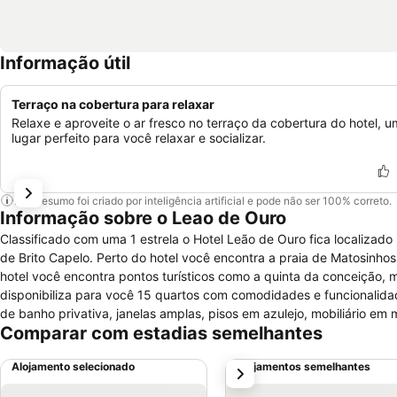
Informação útil
Terraço na cobertura para relaxar
Relaxe e aproveite o ar fresco no terraço da cobertura do hotel, u
lugar perfeito para você relaxar e socializar.
Este resumo foi criado por inteligência artificial e pode não ser 100% correto.
Informação sobre o Leao de Ouro
Classificado com uma 1 estrela o Hotel Leão de Ouro fica localizad
de Brito Capelo. Perto do hotel você encontra a praia de Matosinho
hotel você encontra pontos turísticos como a quinta da conceição, m
disponibiliza para você 15 quartos com comodidades e funcionalida
de banho privativa, janelas amplas, pisos em azulejo, mobiliário em 
Comparar com estadias semelhantes
disponibiliza serviços como parque de estacionamento gratuito priv
bilhar, snooker e matraquilhos. Não é permitida a estadia de animai
Alojamento selecionado
Alojamentos semelhantes
próximo