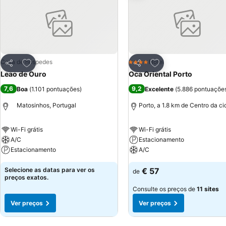
Adicionar aos favoritos
Adicionar aos favor
Casa de hóspedes
Hotel
4 Estrelas
Partilhar
Partilhar
Leao de Ouro
Oca Oriental Porto
7,6
9,2
Boa
(
1.101 pontuações
)
Excelente
(
5.886 pontuaçõe
Matosinhos, Portugal
Porto, a 1.8 km de Centro da c
Wi-Fi grátis
Wi-Fi grátis
A/C
Estacionamento
Estacionamento
A/C
Selecione as datas para ver os
€ 57
de
preços exatos.
Consulte os preços de
11 sites
Ver preços
Ver preços