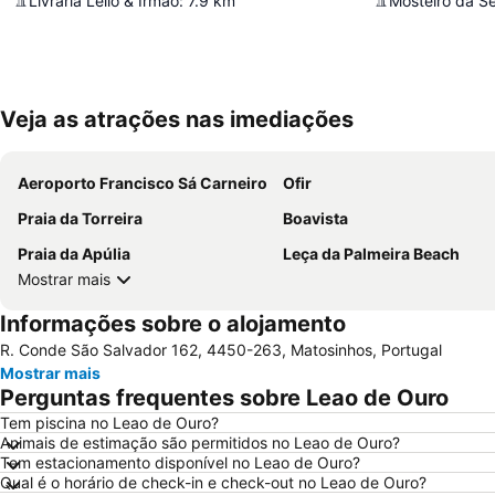
Livraria Lello & Irmão
:
7.9
km
Mosteiro da Se
Veja as atrações nas imediações
Aeroporto Francisco Sá Carneiro
Ofir
Praia da Torreira
Boavista
Praia da Apúlia
Leça da Palmeira Beach
Mostrar mais
Informações sobre o alojamento
R. Conde São Salvador 162, 4450-263, Matosinhos, Portugal
Mostrar mais
Perguntas frequentes sobre Leao de Ouro
Tem piscina no Leao de Ouro?
Animais de estimação são permitidos no Leao de Ouro?
Tem estacionamento disponível no Leao de Ouro?
Qual é o horário de check-in e check-out no Leao de Ouro?