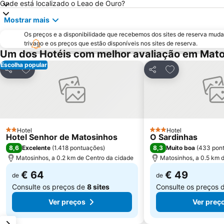
Onde está localizado o Leao de Ouro?
Mostrar mais
Os preços e a disponibilidade que recebemos dos sites de reserva muda
trivago e os preços que estão disponíveis nos sites de reserva.
Um dos Hotéis com melhor avaliação em Mat
Escolha popular
Adicionar aos favoritos
Adicionar aos f
Partilhar
Partilhar
Hotel
Hotel
2 Estrelas
3 Estrelas
Hotel Senhor de Matosinhos
O Sardinhas
8,6
8,3
Excelente
(
1.418 pontuações
)
Muito boa
(
433 pon
Matosinhos, a 0.2 km de Centro da cidade
Matosinhos, a 0.5 km 
€ 64
€ 49
de
de
Consulte os preços de
8 sites
Consulte os preços 
Ver preços
Ver preç