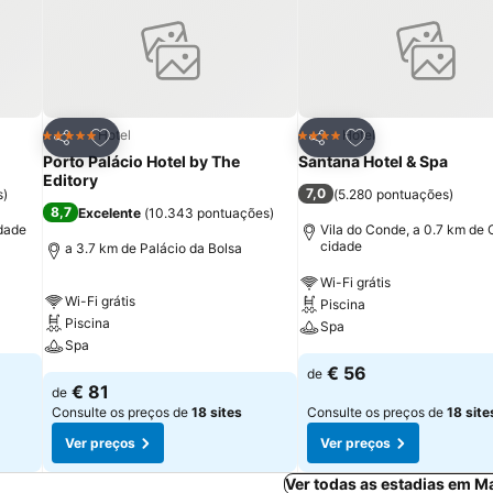
itos
Adicionar aos favoritos
Adicionar aos fav
Hotel
Hotel
5 Estrelas
4 Estrelas
Partilhar
Partilhar
Porto Palácio Hotel by The
Santana Hotel & Spa
Editory
7,0
s
)
(
5.280 pontuações
)
8,7
Excelente
(
10.343 pontuações
)
idade
Vila do Conde, a 0.7 km de 
cidade
a 3.7 km de Palácio da Bolsa
Wi-Fi grátis
Wi-Fi grátis
Piscina
Piscina
Spa
Spa
€ 56
de
€ 81
de
Consulte os preços de
18 sites
Consulte os preços de
18 site
Ver preços
Ver preços
Ver todas as estadias em M