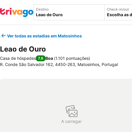
Destino
Check-in/out
Escolha as 
Ver todas as estadias em Matosinhos
Leao de Ouro
Casa de hóspedes
Boa
(
1.101 pontuações
)
7,6
R. Conde São Salvador 162, 4450-263, Matosinhos, Portugal
A carregar