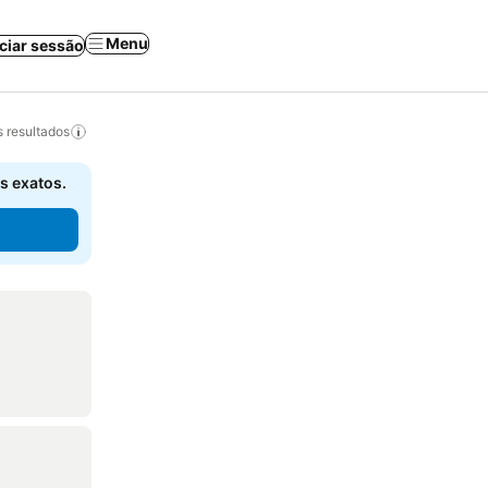
Menu
iciar sessão
 resultados
s exatos.