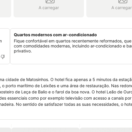
A carregar
A carregar
Quartos modernos com ar-condicionado
m
Fique confortável em quartos recentemente reformados, qu
com comodidades modernas, incluindo ar-condicionado e ba
privativo.
o na cidade de Matosinhos. O hotel fica apenas a 5 minutos da estaç
s, o porto marítimo de Leixões e uma área de restauração. Nas redo
osteiro de Leça de Balio e o farol da boa nova. O hotel Leão de Our
des essenciais como por exemplo televisão com acesso a canais por
madeira. No sentido de satisfazer todas as suas necessidades, o hote
ado, receção aberta durante 24 horas. O hotel oferece ainda um cyb
s de estimação.