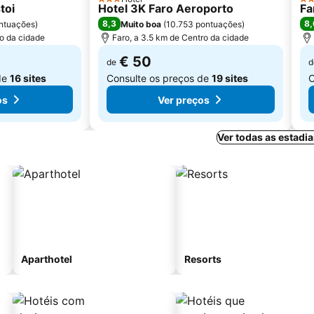
3 Estrelas
3 E
toi
Hotel 3K Faro Aeroporto
Fa
8,3
8,
ntuações
)
Muito boa
(
10.753 pontuações
)
ro da cidade
Faro, a 3.5 km de Centro da cidade
€ 50
de
d
de
16 sites
Consulte os preços de
19 sites
C
os
Ver preços
Ver todas as estadi
Aparthotel
Resorts