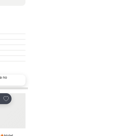
a no
Adicionar aos favoritos
Adicionar aos favor
tilhar
Partilhar
Hotel
Hotel