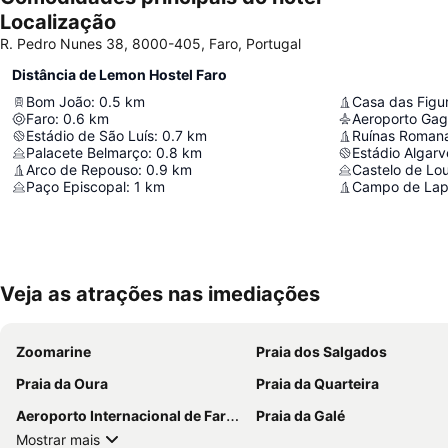
Localização
R. Pedro Nunes 38, 8000-405, Faro, Portugal
Distância de Lemon Hostel Faro
Bom João
:
0.5
km
Casa das Figu
Faro
:
0.6
km
Aeroporto Gag
Estádio de São Luís
:
0.7
km
Ruínas Romana
Palacete Belmarço
:
0.8
km
Estádio Algarv
Arco de Repouso
:
0.9
km
Castelo de Lou
Paço Episcopal
:
1
km
Veja as atrações nas imediações
Zoomarine
Praia dos Salgados
Praia da Oura
Praia da Quarteira
Aeroporto Internacional de Faro - Gago Coutinho
Praia da Galé
Mostrar mais