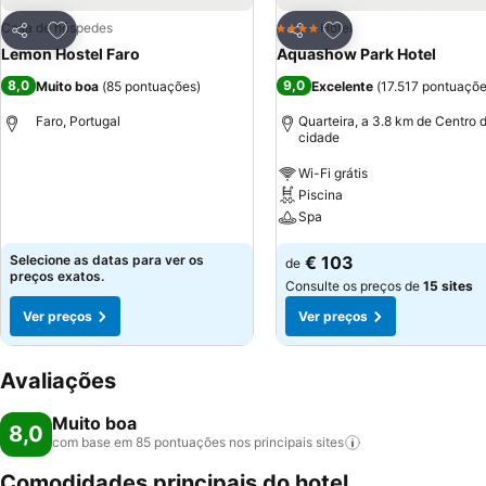
Adicionar aos favoritos
Adicionar aos favor
Casa de hóspedes
Hotel
4 Estrelas
Partilhar
Partilhar
Lemon Hostel Faro
Aquashow Park Hotel
8,0
9,0
Muito boa
(
85 pontuações
)
Excelente
(
17.517 pontuaçõ
Faro, Portugal
Quarteira, a 3.8 km de Centro 
cidade
Wi-Fi grátis
Piscina
Spa
Selecione as datas para ver os
€ 103
de
preços exatos.
Consulte os preços de
15 sites
Ver preços
Ver preços
Avaliações
Muito boa
8,0
com base em 85 pontuações nos principais
sites
Comodidades principais do hotel