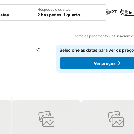
Hóspedes e quartos
PT · €
In
datas
2 hóspedes, 1 quarto.
Como os pagamentos influenciam os
Adicionar aos favoritos
Selecione as datas para ver os preço
Partilhar
Ver preços