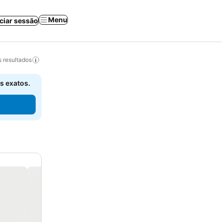
Menu
iciar sessão
 resultados
s exatos.