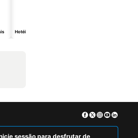
is
Hotéis com spa
Hotéis na praia
Facebook
Twitter
Instagram
Youtube
Linkedin
nicie sessão para desfrutar de