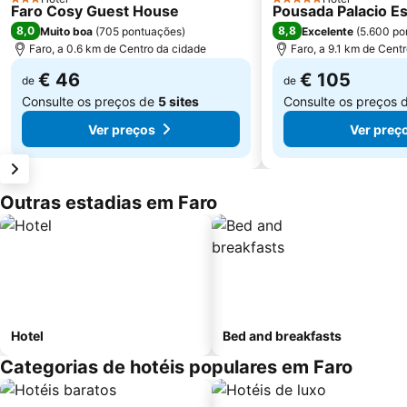
3 Estrelas
5 Estrelas
Faro Cosy Guest House
Pousada Palacio Es
8,0
8,8
Muito boa
(
705 pontuações
)
Excelente
(
5.600 po
Faro, a 0.6 km de Centro da cidade
Faro, a 9.1 km de Cent
€ 46
€ 105
de
de
Consulte os preços de
5 sites
Consulte os preços 
Ver preços
Ver preç
Outras estadias em Faro
Hotel
Bed and breakfasts
Categorias de hotéis populares em Faro