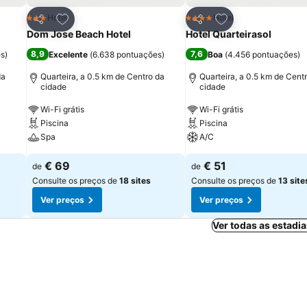
itos
Adicionar aos favoritos
Adicionar aos fav
Hotel
Hotel
3 Estrelas
4 Estrelas
Partilhar
Partilhar
Dom Jose Beach Hotel
Hotel Quarteirasol
8,9
7,6
es
)
Excelente
(
6.638 pontuações
)
Boa
(
4.456 pontuações
)
da
Quarteira, a 0.5 km de Centro da
Quarteira, a 0.5 km de Cent
cidade
cidade
Wi-Fi grátis
Wi-Fi grátis
Piscina
Piscina
Spa
A/C
€ 69
€ 51
de
de
Consulte os preços de
18 sites
Consulte os preços de
13 site
Ver preços
Ver preços
Ver todas as estadi