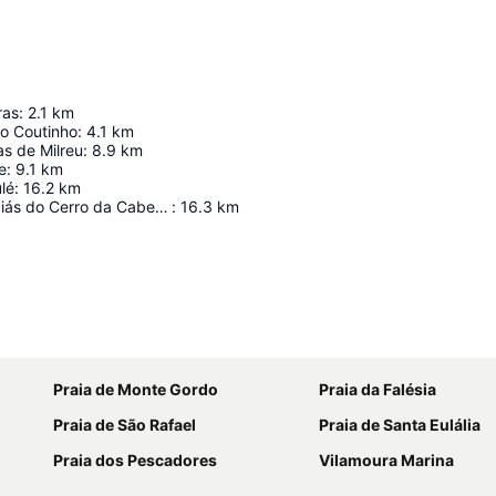
ras
:
2.1
km
o Coutinho
:
4.1
km
s de Milreu
:
8.9
km
e
:
9.1
km
lé
:
16.2
km
Campo de Lapiás do Cerro da Cabeça
:
16.3
km
Ampliar mapa
Praia de Monte Gordo
Praia da Falésia
Praia de São Rafael
Praia de Santa Eulália
Praia dos Pescadores
Vilamoura Marina