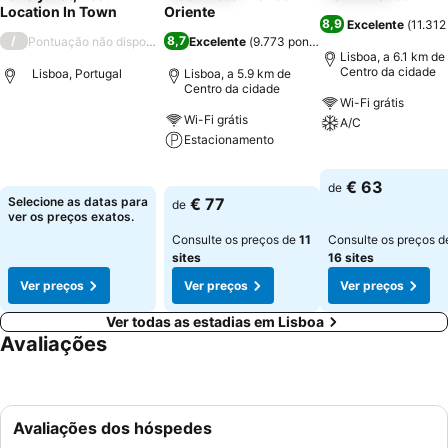
Location In Town
Oriente
8,9
Excelente
(
11.312
/
8,7
Pontuação não disponível
Excelente
(
9.773 pontuações
)
Lisboa, a 6.1 km de
Centro da cidade
Lisboa, Portugal
Lisboa, a 5.9 km de
Centro da cidade
Wi-Fi grátis
Wi-Fi grátis
A/C
Ver preços
Estacionamento
Ver preços
Ver preços
€ 63
de
Selecione as datas para
€ 77
de
ver os preços exatos.
Consulte os preços de
11
Consulte os preços d
sites
16 sites
Ver preços
Ver preços
Ver preços
Ver todas as estadias em Lisboa
Avaliações
Avaliações dos hóspedes