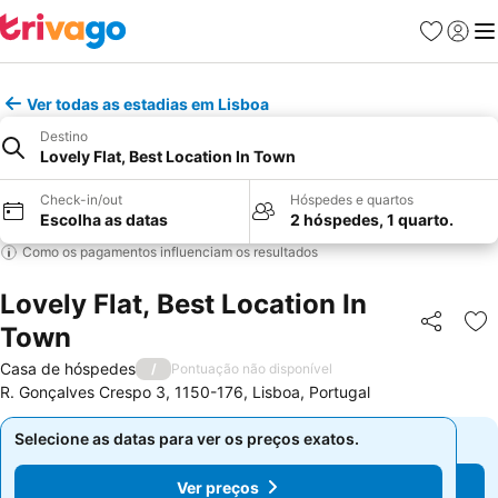
Favoritos
Iniciar
Me
Ver todas as estadias em Lisboa
Destino
Lovely Flat, Best Location In Town
Check-in/out
Hóspedes e quartos
Escolha as datas
2 hóspedes, 1 quarto.
Como os pagamentos influenciam os resultados
Lovely Flat, Best Location In
Town
Partilhar
Ad
Casa de hóspedes
/
Pontuação não disponível
R. Gonçalves Crespo 3, 1150-176, Lisboa, Portugal
Selecione as datas para ver os preços exatos.
Selecione as datas para ver os preços exatos.
Ver preços
Ver preços