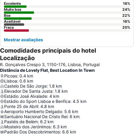
Excelente
18
%
Muito boa
24
%
Boa
22
%
Aceitável
16
%
Fraca
20
%
Mostrar avaliações
Comodidades principais do hotel
Localização
R. Gonçalves Crespo 3, 1150-176, Lisboa, Portugal
Distância de Lovely Flat, Best Location In Town
Picoas
:
0.4
km
Lisboa
:
0.6
km
Castelo De São Jorge
:
1.8
km
Elevador De Santa Justa
:
1.8
km
Estádio José Alvalade
:
4
km
Estádio do Sport Lisboa e Benfica
:
4.5
km
Ponte 25 de Abril
:
4.8
km
Aeroporto Humberto Delgado
:
5.6
km
Santuário Nacional De Cristo Rei
:
6
km
Pastéis de Belém
:
6.2
km
Mosteiro dos Jerónimos
:
6.3
km
Padrão Dos Descobrimentos
:
6.6
km