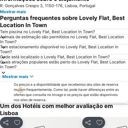
R. Gonçalves Crespo 3, 1150-176, Lisboa, Portugal
Praias de Santa Cruz
Baixa de Lisboa
Mostrar mais
Parque Eduardo VII
Praça de Touros de Campo Pequeno
Perguntas frequentes sobre Lovely Flat, Best
Praia das Azenhas do Mar
Estação de Caminhos de Ferro de Sete Rios
Location In Town
Belém
Avenida da Liberdade
Tem piscina no Lovely Flat, Best Location In Town?
Animais de estimação são permitidos no Lovely Flat, Best Location
da Figueirinha
Marquês de Pombal
In Town?
Tem estacionamento disponível no Lovely Flat, Best Location In
Estádio do Restelo
Praia das Maçãs
Town?
Fonte da Telha
Praia Tróia Mar
Onde está localizado o Lovely Flat, Best Location In Town?
Quais atrações populares estão perto do Lovely Flat, Best Location
Praia da Ericeira
Parque Natural da Arrabida
In Town?
Campo Grande
Lagoa de Albufeira
Mostrar mais
do Ouro Sesimbra
Tróia Beach
Os preços e a disponibilidade que recebemos dos sites de reserva
Alcântara
Oceanário de Lisboa
mudam frequentemente. Como tal, pode haver diferenças entre as
ofertas que consulta no trivago e os preços que estão disponíveis
Praia da Caparica
Chiado
nos sites de reserva.
Um dos Hotéis com melhor avaliação em
Fundaçao Champalimaud
Alvalade
Lisboa
Praça do Rossio
Gare do Oriente
Centro Comercial Vasco da Gama
Centro Colombo
Partilhar
Adicionar aos favoritos
Partilhar
Adicionar aos