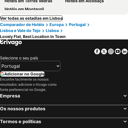
Hotéis em Torres Vedras
Hotéis em Alcobaça
Hotéis em Montargil
Ver todas as estadias em Lisboa
Comparador de Hotéis
Europa
Portugal
Lisboa e Vale do Tejo
Lisboa
Lovely Flat, Best Location In Town
Facebook
Twitter
Insta
Yo
Selecione o seu país
Adicionar no Google
Encontre facilmente os nossos
resultados: adicione o trivago como
fonte preferencial no Google.
Empresa
Os nossos produtos
Termos e políticas