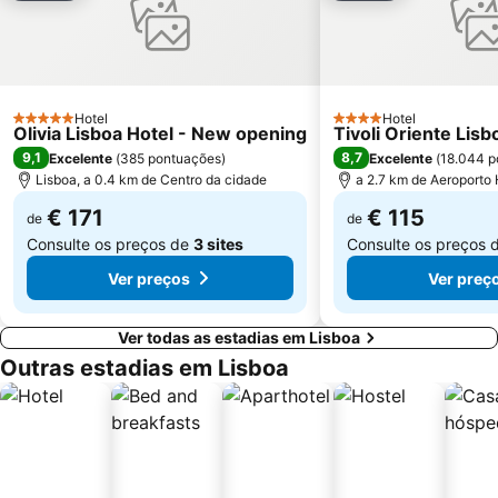
Estádio José Alvalade
Wonderland Lisboa
Algés Beach
Lumiar
Coliseu dos Recreios
Praia da Ribeira do Cavalo
Galapinhos Beach
Praça do Comércio
Hotel
Hotel
5 Estrelas
4 Estrelas
Olivia Lisboa Hotel - New opening
Tivoli Oriente Lisb
9,1
8,7
Excelente
(
385 pontuações
)
Excelente
(
18.044 p
Lisboa, a 0.4 km de Centro da cidade
a 2.7 km de Aeroporto
€ 171
€ 115
de
de
Consulte os preços de
3 sites
Consulte os preços 
Ver preços
Ver preç
Ver todas as estadias em Lisboa
Outras estadias em Lisboa