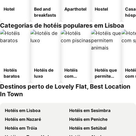
Hotel
Bed and
Aparthotel
Hostel
Casa
breakfasts
hósp
Categorias de hotéis populares em Lisboa
Hotéis
Hotéis de
Hotéis
Hotéis que
Hoté
baratos
luxo
com
permitem
com 
piscinas
animais
Destinos perto de Lovely Flat, Best Location
In Town
Hotéis em Lisboa
Hotéis em Sesimbra
Hotéis em Nazaré
Hotéis em Peniche
Hotéis em Tróia
Hotéis em Setúbal