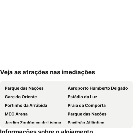
Veja as atrações nas imediações
Ampliar mapa
Parque das Nações
Aeroporto Humberto Delgado
Gare do Oriente
Estádio da Luz
Portinho da Arrábida
Praia da Comporta
MEO Arena
Parque das Nações
Jardim Zoológico de Lisboa
Pavilhão Atlântico
Informações sobre o alojamento
Passeio Marítimo de Algés
Benfica