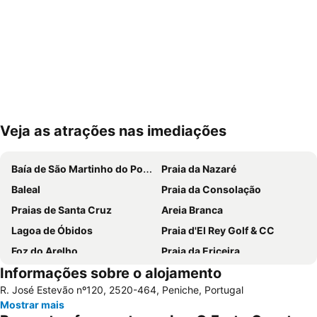
Veja as atrações nas imediações
Ampliar mapa
Baía de São Martinho do Porto
Praia da Nazaré
Baleal
Praia da Consolação
Praias de Santa Cruz
Areia Branca
Lagoa de Óbidos
Praia d'El Rey Golf & CC
Foz do Arelho
Praia da Ericeira
Informações sobre o alojamento
Monumento Comemorativo da Batalha do Vimeiro
Mosteiro de Alcobaça
R. José Estevão nº120, 2520-464, Peniche, Portugal
Buddha Eden Garden - Jardim da Paz
Praia das Berlengas
Mostrar mais
Serra do Montejunto
Salir do Porto