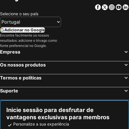
Facebook
Twitter
Insta
Yo
Selecione o seu país
Adicionar no Google
Encontre facilmente os nossos
resultados: adicione o trivago como
fonte preferencial no Google.
Empresa
Os nossos produtos
Termos e políticas
Suporte
Inicie sessão para desfrutar de
vantagens exclusivas para membros
Personalize a sua experiência