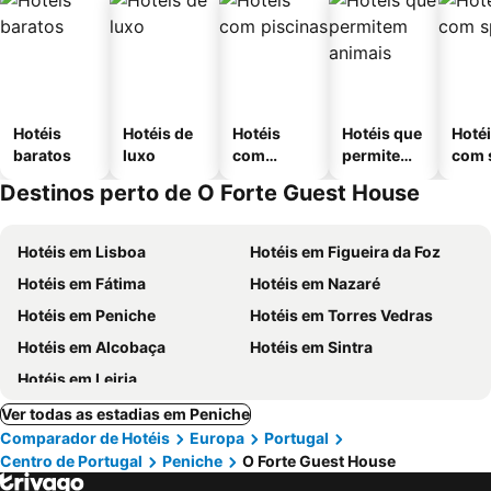
Hotéis
Hotéis de
Hotéis
Hotéis que
Hoté
baratos
luxo
com
permitem
com 
piscinas
animais
Destinos perto de O Forte Guest House
Hotéis em Lisboa
Hotéis em Figueira da Foz
Hotéis em Fátima
Hotéis em Nazaré
Hotéis em Peniche
Hotéis em Torres Vedras
Hotéis em Alcobaça
Hotéis em Sintra
Hotéis em Leiria
Ver todas as estadias em Peniche
Comparador de Hotéis
Europa
Portugal
Centro de Portugal
Peniche
O Forte Guest House