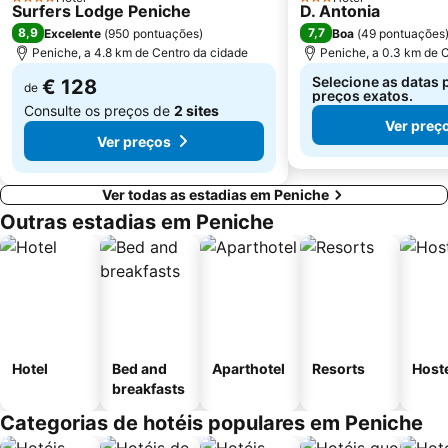
4 Estrelas
3 Estrelas
Surfers Lodge Peniche
Estação Ferroviária de Caldas da Rainha
Centro da Juventude das Caldas da Rainha
D. Antonia
8,9
7,7
Excelente
(
950 pontuações
)
Boa
(
49 pontuações
Norpark
D'EL Rei Beach
Peniche, a 4.8 km de Centro da cidade
Peniche, a 0.3 km de 
Selecione as datas 
€ 128
de
preços exatos.
Consulte os preços de
2 sites
Ver preç
Ver preços
Ver todas as estadias em Peniche
Outras estadias em Peniche
Hotel
Bed and
Aparthotel
Resorts
Host
breakfasts
Categorias de hotéis populares em Peniche