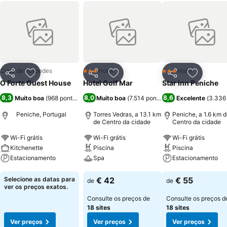
Casa de hóspedes
Hotel
Hotel
3 Estrelas
3 Estrelas
Partilhar
Adicionar aos favoritos
Partilhar
Adicionar aos favoritos
Partilhar
Adicionar
O Forte Guest House
Hotel Golf Mar
Star inn Peniche
8,3
8,0
8,6
Muito boa
(
968 pontuações
)
Muito boa
(
7.514 pontuações
Excelente
)
(
3.336
Peniche, Portugal
Torres Vedras, a 13.1 km
Peniche, a 1.6 km 
de Centro da cidade
Centro da cidade
Wi-Fi grátis
Wi-Fi grátis
Wi-Fi grátis
Kitchenette
Piscina
Piscina
Estacionamento
Spa
Estacionamento
Ver preços
Ver preços
Ver preços
Selecione as datas para
€ 42
€ 55
de
de
ver os preços exatos.
Consulte os preços de
Consulte os preços d
18 sites
18 sites
Ver preços
Ver preços
Ver preços