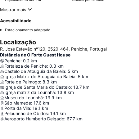
Mostrar mais
Acessibilidade
Estacionamento adaptado
Localização
R. José Estevão nº120, 2520-464, Peniche, Portugal
Distância de O Forte Guest House
Peniche
:
0.2
km
Fortaleza de Peniche
:
0.3
km
Castelo de Atouguia da Baleia
:
5
km
Igreja Matriz de Atouguia da Baleia
:
5
km
Forte de Paimogo
:
8.3
km
Igreja de Santa Maria do Castelo
:
13.7
km
Igreja matriz da Lourinhã
:
13.8
km
Museu da Lourinhã
:
13.9
km
São Mamede
:
17.6
km
Porta da Vila
:
19.1
km
Pelourinho de Óbidos
:
19.1
km
Aeroporto Humberto Delgado
:
67.7
km