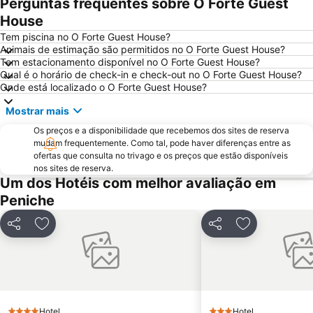
Perguntas frequentes sobre O Forte Guest
Porto Novo Beach
Castelo de Óbidos
House
Paredes de Vitória
Sítio da Nazaré
Tem piscina no O Forte Guest House?
Animais de estimação são permitidos no O Forte Guest House?
Praia d'el Rey
Campo Real Golf Course
Tem estacionamento disponível no O Forte Guest House?
Qual é o horário de check-in e check-out no O Forte Guest House?
Da Foz do Arelho
Bom Sucesso
Onde está localizado o O Forte Guest House?
Reserva Natural das Ilhas Berlengas
Igreja Paroquial de Pataias
Mostrar mais
Praia de Pedra do Ouro
Praia Norte
Os preços e a disponibilidade que recebemos dos sites de reserva
Praia do Bom Sucesso
Quinta Pedagógica do Cuco
mudam frequentemente. Como tal, pode haver diferenças entre as
ofertas que consulta no trivago e os preços que estão disponíveis
de Porto Dinheiro
Porto das Barcas
nos sites de reserva.
Foz do Lizandro Beach
Touril de Atouguia da Baleia
Um dos Hotéis com melhor avaliação em
Peniche
Praia do Sul-Praia da Baleia
Palácio e Convento de Mafra
Praia do Salgado
Praia de São Bernardino
Partilhar
Adicionar aos favoritos
Partilhar
Adicionar aos
Pelourinho de Alfeizerão
Praia de Vale Furado
Olhos d'Água de Olho Marinho
Pelos Caminhos da Batalha do Vimeiro
Paisagem Protegida da Serra de Montejunto
Praia de São Julião
Forte São João Baptista - Berlengas
Assenta - Porto Barril
Hotel
Hotel