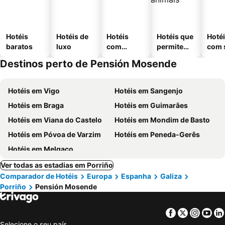
Hotéis
Hotéis de
Hotéis
Hotéis que
Hoté
baratos
luxo
com
permitem
com 
piscinas
animais
Destinos perto de Pensión Mosende
Hotéis em Vigo
Hotéis em Sangenjo
Hotéis em Braga
Hotéis em Guimarães
Hotéis em Viana do Castelo
Hotéis em Mondim de Basto
Hotéis em Póvoa de Varzim
Hotéis em Peneda-Gerês
Hotéis em Melgaço
Ver todas as estadias em Porriño
Comparador de Hotéis
Europa
Espanha
Galiza
Porriño
Pensión Mosende
Facebook
Twitter
Insta
Yo
Selecione o seu país