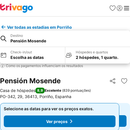
Favoritos
Iniciar
Me
Ver todas as estadias em Porriño
Destino
Pensión Mosende
Check-in/out
Hóspedes e quartos
Escolha as datas
2 hóspedes, 1 quarto.
Como os pagamentos influenciam os resultados
Pensión Mosende
Partilhar
Ad
Casa de hóspedes
8,9
Excelente
(
839 pontuações
)
PO-342, 29, 36413, Porriño, Espanha
Selecione as datas para ver os preços exatos.
Selecione as datas para ver os preços exatos.
Ver preços
Ver preços