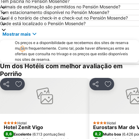
Paseo Marítimo de Baiona
Luz
Tem piscina no Pensión Mosende?
Animais de estimação são permitidos no Pensión Mosende?
Barrio de Samil
Recinto Ferial de Vigo
Tem estacionamento disponível no Pensión Mosende?
Qual é o horário de check-in e check-out no Pensión Mosende?
Praia da Foz do Minho
América
Onde está localizado o Pensión Mosende?
Raxó
Patos
Mostrar mais
Puerto de Baiona
Montalvo
Os preços e a disponibilidade que recebemos dos sites de reserva
Praia Afife
Puerto de Aldán
mudam frequentemente. Como tal, pode haver diferenças entre as
ofertas que consulta no trivago e os preços que estão disponíveis
O Tombo do Gato ou da Fonte
Moledo
nos sites de reserva.
Praia de Baltar
Posto de Turismo de Valença do Minho
Um dos Hotéis com melhor avaliação em
Porriño
Porto de Vigo
Santuário de Nossa Senhora da Peneda
Puerto O Grove
Areas
Partilhar
Adicionar aos favoritos
Partilhar
Adicionar aos
Praia de Panxón
Praia de Lapamán
Paxariñas
Castelo de Salvaterra
do Vao
Bueu
Areal
Barragem do Alto-Lindoso
Hotel
Hotel
4 Estrelas
4 Estrelas
Hotel Zenit Vigo
Monasterio da Armenteira
Cascata do Arado
Eurostars Mar de 
8,6
8,2
Excelente
(
6.113 pontuações
)
Muito boa
(
6.426 po
Canelas
Puerto de Panxón