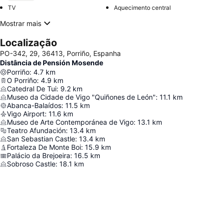
TV
Aquecimento central
Mostrar mais
Localização
PO-342, 29, 36413, Porriño, Espanha
Distância de Pensión Mosende
Porriño
:
4.7
km
O Porriño
:
4.9
km
Catedral De Tui
:
9.2
km
Museo da Cidade de Vigo "Quiñones de León"
:
11.1
km
Abanca-Balaídos
:
11.5
km
Vigo Airport
:
11.6
km
Museo de Arte Contemporánea de Vigo
:
13.1
km
Teatro Afundación
:
13.4
km
San Sebastian Castle
:
13.4
km
Fortaleza De Monte Boi
:
15.9
km
Palácio da Brejoeira
:
16.5
km
Sobroso Castle
:
18.1
km