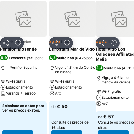
Casa de hóspedes
Hotel
Hotel
4 Estrelas
4 Estrelas
Partilhar
Adicionar aos favoritos
Partilhar
Adicionar aos favoritos
Partilhar
Adicionar
Pensión Mosende
Eurostars Mar de Vigo
Hotel Vigo Los
Galeones Affiliate
8,9
8,2
Excelente
(
839 pontuações
)
Muito boa
(
6.426 pontuações
)
Meliá
Porriño, Espanha
Vigo, a 1.8 km de Centro
8,4
Muito boa
(
4.211
da cidade
Vigo, a 0.6 km de
Wi-Fi grátis
Wi-Fi grátis
Centro da cidade
Estacionamento
Estacionamento
Wi-Fi grátis
Varanda / Terraço
A/C
Estacionamento
A/C
Ver preços
Ver preços
Selecione as datas para
€ 50
de
ver os preços exatos.
Ver preços
€ 57
de
Consulte os preços de
Consulte os preços 
16 sites
sites