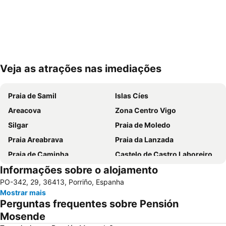
Veja as atrações nas imediações
Ampliar mapa
Praia de Samil
Islas Cíes
Areacova
Zona Centro Vigo
Silgar
Praia de Moledo
Praia Areabrava
Praia da Lanzada
Praia de Caminha
Castelo de Castro Laboreiro
Informações sobre o alojamento
Playa de Barra
Aldeia Histórica de Soajo
PO-342, 29, 36413, Porriño, Espanha
Vila Praia de Âncora
Prexigueiro
Mostrar mais
Cascata do Tahiti - Ermida
Praia Fluvial do Taboão
Perguntas frequentes sobre Pensión
Vigo-Guixar
A Lanzada- O Espiñeiro
Mosende