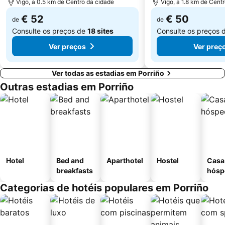
Vigo, a 0.5 km de Centro da cidade
Vigo, a 1.8 km de Cent
€ 52
€ 50
de
de
Consulte os preços de
18 sites
Consulte os preços 
Ver preços
Ver preç
Ver todas as estadias em Porriño
Outras estadias em Porriño
Hotel
Bed and
Aparthotel
Hostel
Casa
breakfasts
hósp
Categorias de hotéis populares em Porriño