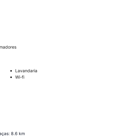
umadores
Lavandaria
Wi-fi
aças
:
8.6
km