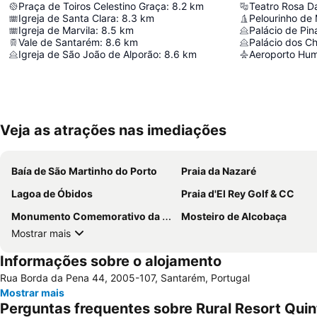
Praça de Toiros Celestino Graça
:
8.2
km
Teatro Rosa 
Igreja de Santa Clara
:
8.3
km
Pelourinho de
Igreja de Marvila
:
8.5
km
Palácio de Pi
Vale de Santarém
:
8.6
km
Palácio dos C
Igreja de São João de Alporão
:
8.6
km
Aeroporto Hu
Veja as atrações nas imediações
Baía de São Martinho do Porto
Praia da Nazaré
Lagoa de Óbidos
Praia d'El Rey Golf & CC
Monumento Comemorativo da Batalha do Vimeiro
Mosteiro de Alcobaça
Mostrar mais
Informações sobre o alojamento
Rua Borda da Pena 44, 2005-107, Santarém, Portugal
Mostrar mais
Perguntas frequentes sobre Rural Resort Quint