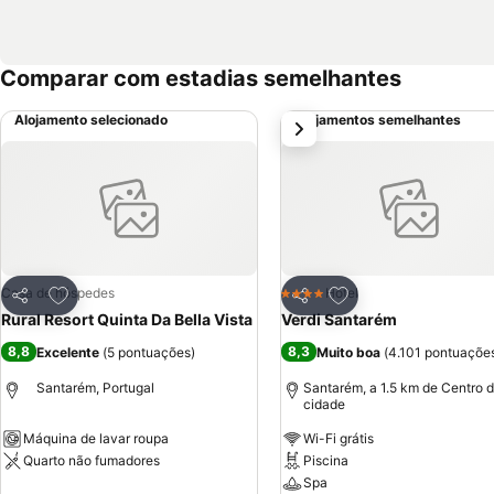
Comparar com estadias semelhantes
Alojamento selecionado
Alojamentos semelhantes
próximo
Adicionar aos favoritos
Adicionar aos favor
Casa de hóspedes
Hotel
4 Estrelas
Partilhar
Partilhar
Rural Resort Quinta Da Bella Vista
Verdi Santarém
8,8
8,3
Excelente
(
5 pontuações
)
Muito boa
(
4.101 pontuaçõe
Santarém, Portugal
Santarém, a 1.5 km de Centro 
cidade
Máquina de lavar roupa
Wi-Fi grátis
Quarto não fumadores
Piscina
Spa