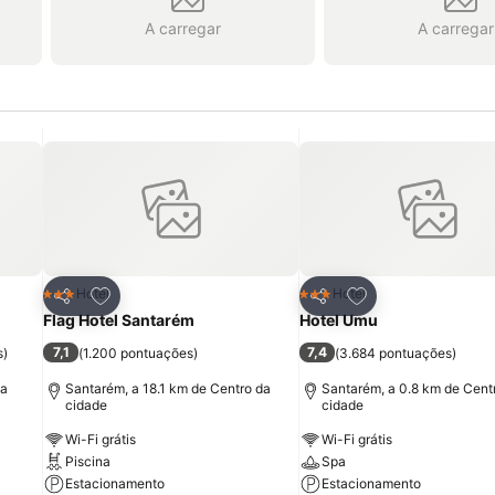
A carregar
A carregar
itos
Adicionar aos favoritos
Adicionar aos fav
Hotel
Hotel
3 Estrelas
3 Estrelas
Partilhar
Partilhar
Flag Hotel Santarém
Hotel Umu
7,1
7,4
s
)
(
1.200 pontuações
)
(
3.684 pontuações
)
da
Santarém, a 18.1 km de Centro da
Santarém, a 0.8 km de Cent
cidade
cidade
Wi-Fi grátis
Wi-Fi grátis
Piscina
Spa
Estacionamento
Estacionamento