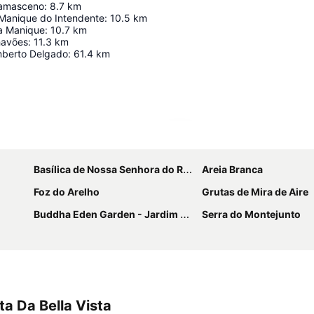
Damasceno
:
8.7
km
 Manique do Intendente
:
10.5
km
na Manique
:
10.7
km
havões
:
11.3
km
mberto Delgado
:
61.4
km
Ampliar mapa
Basílica de Nossa Senhora do Rosário de Fátima
Areia Branca
Foz do Arelho
Grutas de Mira de Aire
Buddha Eden Garden - Jardim da Paz
Serra do Montejunto
a Da Bella Vista