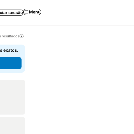
Menu
iciar sessão
 resultados
s exatos.