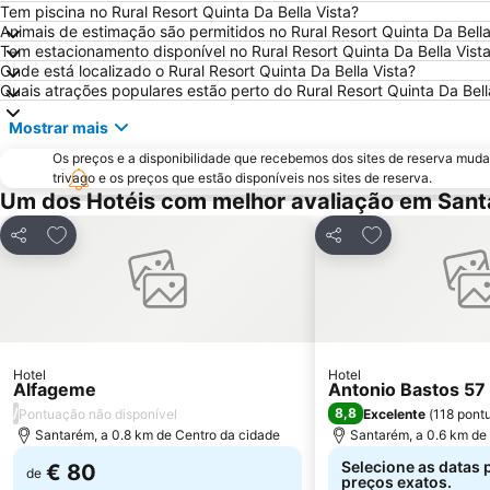
Tem piscina no Rural Resort Quinta Da Bella Vista?
Animais de estimação são permitidos no Rural Resort Quinta Da Bella
Tem estacionamento disponível no Rural Resort Quinta Da Bella Vist
Onde está localizado o Rural Resort Quinta Da Bella Vista?
Quais atrações populares estão perto do Rural Resort Quinta Da Bell
Mostrar mais
Os preços e a disponibilidade que recebemos dos sites de reserva muda
trivago e os preços que estão disponíveis nos sites de reserva.
Um dos Hotéis com melhor avaliação em San
Adicionar aos favoritos
Adicionar aos f
Partilhar
Partilhar
Hotel
Hotel
Alfageme
Antonio Bastos 57
/
8,8
Pontuação não disponível
Excelente
(
118 pont
Santarém, a 0.8 km de Centro da cidade
Santarém, a 0.6 km de
Selecione as datas 
€ 80
de
preços exatos.