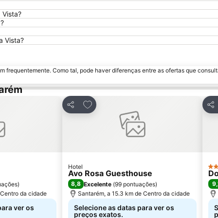
 Vista?
a?
a Vista?
m frequentemente. Como tal, pode haver diferenças entre as ofertas que consult
tarém
avoritos
Adicionar aos favoritos
Partilhar
Par
Hotel
4 E
Avo Rosa Guesthouse
Do
8,8
9,
uações
)
Excelente
(
99 pontuações
)
 Centro da cidade
Santarém, a 15.3 km de Centro da cidade
para ver os
Selecione as datas para ver os
S
preços exatos.
p