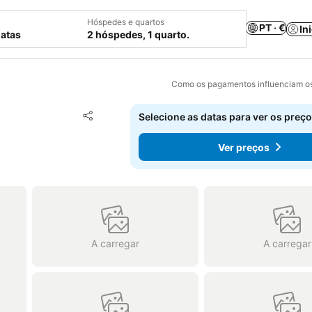
Hóspedes e quartos
PT · €
In
datas
2 hóspedes, 1 quarto.
Como os pagamentos influenciam os
Adicionar aos favoritos
Selecione as datas para ver os preço
Partilhar
Ver preços
A carregar
A carregar