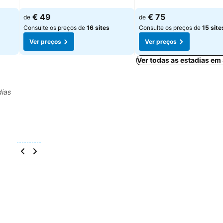
Ver preços
Ver preços
€ 49
€ 75
de
de
Consulte os preços de
16 sites
Consulte os preços de
15 site
Ver preços
Ver preços
Ver todas as estadias e
dias