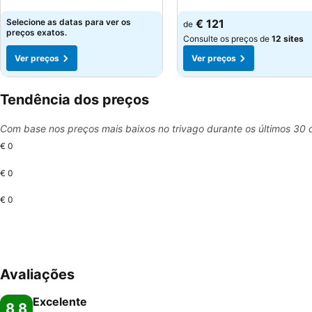
Ver preços
Ver preços
Selecione as datas para ver os
€ 121
de
preços exatos.
Consulte os preços de
12 sites
Ver preços
Ver preços
Tendência dos preços
Com base nos preços mais baixos no trivago durante os últimos 30 
€ 0
€ 0
€ 0
Avaliações
Excelente
8,8