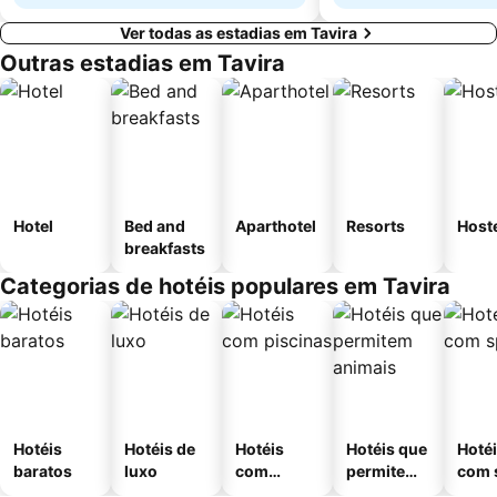
Ver todas as estadias em Tavira
Outras estadias em Tavira
Hotel
Bed and
Aparthotel
Resorts
Host
breakfasts
Categorias de hotéis populares em Tavira
Hotéis
Hotéis de
Hotéis
Hotéis que
Hoté
baratos
luxo
com
permitem
com 
piscinas
animais