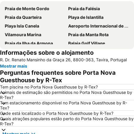
Praia de Monte Gordo
Praia da Falésia
Praia da Quarteira
Playa de Islantilla
Playa Isla Canela
Aeroporto Internacional de Faro - Gago Coutinho
Vilamoura Marina
Praia da Manta Rota
Praia da Ilha da Armona
Balaia Golf Village
Informações sobre o alojamento
Praia da Ilha de Tavira
Praia do Barril
R. Dr. Renato Mansinho da Graça 26, 8800-363, Tavira, Portugal
Playas Isla Cristina
Aldeia das Açoteias
Mostrar mais
Fuseta(Mar) Beach
De Vilamoura
Perguntas frequentes sobre Porta Nova
Olhos de Água
Estádio Algarve
Guesthouse by R-Tex
Praia da Ilha do Farol
Praia Verde
Tem piscina no Porta Nova Guesthouse by R-Tex?
Animais de estimação são permitidos no Porta Nova Guesthouse by
Cacela Velha Beach
Praia do Ancão
R-Tex?
Tem estacionamento disponível no Porta Nova Guesthouse by R-
Avenida Marginal de Monte Gordo
Paderne
Tex?
Punta de Moral
Barra da Fuseta Beach
Onde está localizado o Porta Nova Guesthouse by R-Tex?
Quais atrações populares estão perto do Porta Nova Guesthouse by
Praia Maria Luísa
Islantilla Golf Club
R-Tex?
Estação de Caminhos de Ferro de Faro
Ayamonte
Mostrar mais