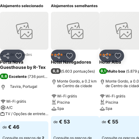
Alojamento selecionado
Alojamentos semelhantes
Casa de hóspedes
Hotel
Hotel
4 Estrelas
4 Estrelas
Partilhar
Adicionar aos favoritos
Partilhar
Adicionar aos favoritos
Partilhar
Adicionar
Porta Nova
Hotel Navegadores
Hotel Alba
Guesthouse by R-Tex
6,8
8,1
(
5.603 pontuações
)
Muito boa
(
5.879 
8,6
Excelente
(
736 pontuações
)
Monte Gordo, a 0.2 km
Monte Gordo, a 0.
de Centro da cidade
de Centro da cidad
Tavira, Portugal
Wi-Fi grátis
Wi-Fi grátis
Wi-Fi grátis
Piscina
Piscina
A/C
Spa
Spa
TV / Opções de entretenimento
€ 53
€ 55
de
de
€ 46
de
Consulte os preços de
2
Consulte os preços de
Consulte os preços d