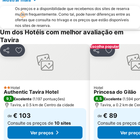
Parque Natural da Ría Formosa
Praia da Rocha Baixinha
Os preços e a disponibilidade que recebemos dos sites de reserva
Palácio e Quinta de Estói
La Antilla
mudam frequentemente. Como tal, pode haver diferenças entre as
ofertas que consulta no trivago e os preços que estão disponíveis
Terminal Rodoviário Faro
Faro Beach
nos sites de reserva.
Um dos Hotéis com melhor avaliação em
Praça Marquês de Pombal
Culatra (Mar) Beach
Tavira
Praia do Vale do Garrão
Vale do Lobo Resort
Escolha popular
Lota Beach
Praia da Terra Estreita
Partilhar
Adicionar aos favoritos
Partilhar
Adicionar aos
La Antilla
Praia do Barranco das Belharucas
Central
Costa Esuri
Vale do Lobo Beach
Ponta da Areia Beach
Tavira Gran-Plaza
Estação de comboios de Tavira
Hotel
Hotel
2 Estrelas
Authentic Tavira Hotel
Princesa do Gilão
9,1
8,5
Excelente
(
1.197 pontuações
)
Excelente
(
1.594 po
Tavira, a 0.5 km de Centro da cidade
Tavira, a 0.2 km de Ce
€ 103
€ 89
de
de
Consulte os preços de
10 sites
Consulte os preços 
Ver preços
Ver preç