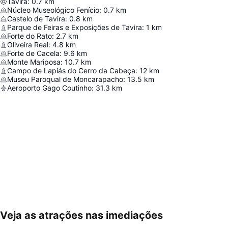
Tavira
:
0.7
km
Núcleo Museológico Fenício
:
0.7
km
Castelo de Tavira
:
0.8
km
Parque de Feiras e Exposições de Tavira
:
1
km
Forte do Rato
:
2.7
km
Oliveira Real
:
4.8
km
Forte de Cacela
:
9.6
km
Monte Mariposa
:
10.7
km
Campo de Lapiás do Cerro da Cabeça
:
12
km
Museu Paroqual de Moncarapacho
:
13.5
km
Aeroporto Gago Coutinho
:
31.3
km
Veja as atrações nas imediações
Ampliar mapa