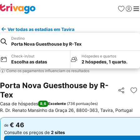
Favoritos
Iniciar
Me
Ver todas as estadias em Tavira
Destino
Porta Nova Guesthouse by R-Tex
Check-in/out
Hóspedes e quartos
Escolha as datas
2 hóspedes, 1 quarto.
Como os pagamentos influenciam os resultados
Porta Nova Guesthouse by R-
Tex
Partilhar
Ad
Casa de hóspedes
8,6
Excelente
(
736 pontuações
)
R. Dr. Renato Mansinho da Graça 26, 8800-363, Tavira, Portugal
€ 46
€ 46
de
de
Consulte os preços de
2 sites
Consulte os preços de
2 sites