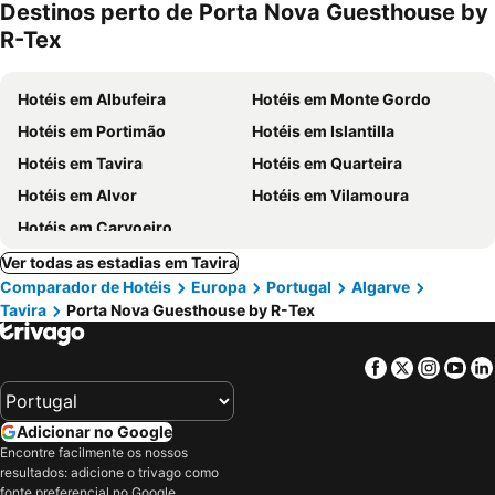
Destinos perto de Porta Nova Guesthouse by
R-Tex
Hotéis em Albufeira
Hotéis em Monte Gordo
Hotéis em Portimão
Hotéis em Islantilla
Hotéis em Tavira
Hotéis em Quarteira
Hotéis em Alvor
Hotéis em Vilamoura
Hotéis em Carvoeiro
Ver todas as estadias em Tavira
Comparador de Hotéis
Europa
Portugal
Algarve
Tavira
Porta Nova Guesthouse by R-Tex
Facebook
Twitter
Insta
Yo
Adicionar no Google
Encontre facilmente os nossos
resultados: adicione o trivago como
fonte preferencial no Google.