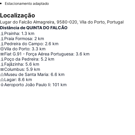
Estacionamento adaptado
Localização
Lugar do Falcão Almagreira, 9580-020, Vila do Porto, Portugal
Distância de QUINTA DO FALCÃO
Prainha
:
1.3
km
Praia Formosa
:
2
km
Pedreira do Campo
:
2.6
km
Vila do Porto
:
3.3
km
Fiat G.91 - Força Aérea Portuguesa
:
3.6
km
Poço da Pedreira
:
5.2
km
Fajãzinha
:
5.6
km
Columbus
:
5.9
km
Museu de Santa Maria
:
6.6
km
Lagar
:
8.6
km
Aeroporto João Paulo Ii
:
101
km