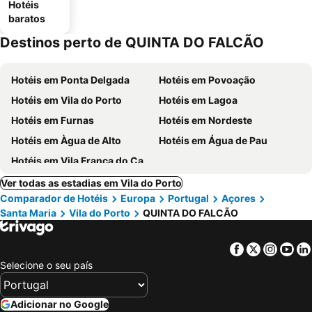
Hotéis
baratos
Destinos perto de QUINTA DO FALCÃO
Hotéis em Ponta Delgada
Hotéis em Povoação
Hotéis em Vila do Porto
Hotéis em Lagoa
Hotéis em Furnas
Hotéis em Nordeste
Hotéis em Àgua de Alto
Hotéis em Água de Pau
Hotéis em Vila Franca do Campo
Ver todas as estadias em Vila do Porto
Comparador de Hotéis
Europa
Portugal
Açores
Santa Maria
Vila do Porto
QUINTA DO FALCÃO
Facebook
Twitter
Insta
Yo
Selecione o seu país
Adicionar no Google