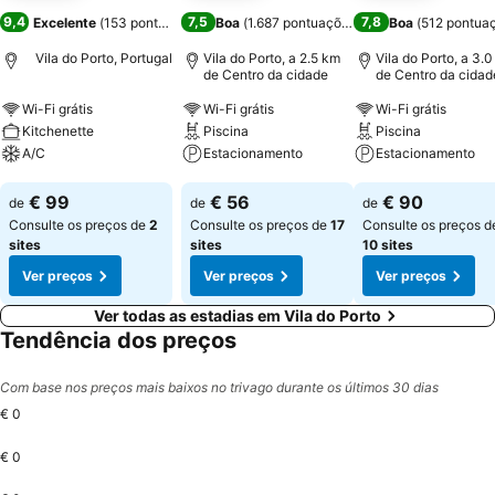
9,4
7,5
7,8
Excelente
(
153 pontuações
)
Boa
(
1.687 pontuações
)
Boa
(
512 pontua
Vila do Porto, Portugal
Vila do Porto, a 2.5 km
Vila do Porto, a 3.
de Centro da cidade
de Centro da cidad
Wi-Fi grátis
Wi-Fi grátis
Wi-Fi grátis
Kitchenette
Piscina
Piscina
A/C
Estacionamento
Estacionamento
Ver preços
Ver preços
Ver preços
€ 99
€ 56
€ 90
de
de
de
Consulte os preços de
2
Consulte os preços de
17
Consulte os preços d
sites
sites
10 sites
Ver preços
Ver preços
Ver preços
Ver todas as estadias em Vila do Porto
Tendência dos preços
Com base nos preços mais baixos no trivago durante os últimos 30 dias
€ 0
€ 0