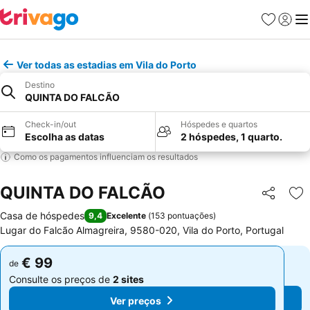
Favoritos
Iniciar
Me
Ver todas as estadias em Vila do Porto
Destino
QUINTA DO FALCÃO
Check-in/out
Hóspedes e quartos
Escolha as datas
2 hóspedes, 1 quarto.
Como os pagamentos influenciam os resultados
QUINTA DO FALCÃO
Partilhar
Ad
Casa de hóspedes
9,4
Excelente
(
153 pontuações
)
Lugar do Falcão Almagreira, 9580-020, Vila do Porto, Portugal
€ 99
€ 99
de
de
Consulte os preços de
2 sites
Consulte os preços de
2 sites
Ver preços
Ver preços