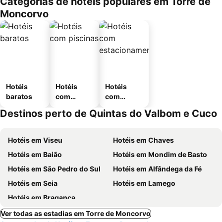
Categorias de hotéis populares em Torre de
Moncorvo
Hotéis
Hotéis
Hotéis
baratos
com
com
piscinas
estaciona
Destinos perto de Quintas do Valbom e Cuco
mento
Hotéis em Viseu
Hotéis em Chaves
Hotéis em Baião
Hotéis em Mondim de Basto
Hotéis em São Pedro do Sul
Hotéis em Alfândega da Fé
Hotéis em Seia
Hotéis em Lamego
Hotéis em Bragança
Ver todas as estadias em Torre de Moncorvo