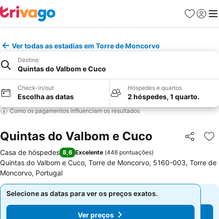
Favoritos
Iniciar
Me
Ver todas as estadias em Torre de Moncorvo
Destino
Quintas do Valbom e Cuco
Check-in/out
Hóspedes e quartos
Escolha as datas
2 hóspedes, 1 quarto.
Como os pagamentos influenciam os resultados
Quintas do Valbom e Cuco
Partilhar
Ad
Casa de hóspedes
8,6
Excelente
(
446 pontuações
)
Quintas do Valbom e Cuco, Torre de Moncorvo, 5160-003, Torre de
Moncorvo, Portugal
Selecione as datas para ver os preços exatos.
Selecione as datas para ver os preços exatos.
Ver preços
Ver preços