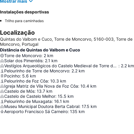
Mostrar mais
Instalações desportivas
Trilho para caminhadas
Localização
Quintas do Valbom e Cuco, Torre de Moncorvo, 5160-003, Torre de
Moncorvo, Portugal
Distância de Quintas do Valbom e Cuco
Torre de Moncorvo
:
2
km
Solar dos Pimentéis
:
2.1
km
Vestígios Arqueológicos do Castelo Medieval de Torre de Moncorvo
:
2.2
km
Pelourinho de Torre de Moncorvo
:
2.2
km
Pocinho
:
5.6
km
Pelourinho de Foz Côa
:
10.3
km
Igreja Matriz de Vila Nova de Foz Côa
:
10.4
km
Castelo de Mós
:
13.7
km
Castelo de Castelo Melhor
:
15.5
km
Pelourinho de Muxagata
:
16.1
km
Museu Municipal Doutora Berta Cabral
:
17.5
km
Aeroporto Francisco Sá Carneiro
:
135
km