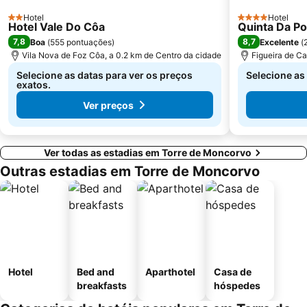
Hotel
Hotel
2 Estrelas
4 Estrelas
Hotel Vale Do Côa
Quinta Da P
7,8
8,7
Boa
(
555 pontuações
)
Excelente
(
Vila Nova de Foz Côa, a 0.2 km de Centro da cidade
Figueira de Ca
Selecione as datas para ver os preços
Selecione as
exatos.
Ver preços
Ver todas as estadias em Torre de Moncorvo
Outras estadias em Torre de Moncorvo
Hotel
Bed and
Aparthotel
Casa de
breakfasts
hóspedes