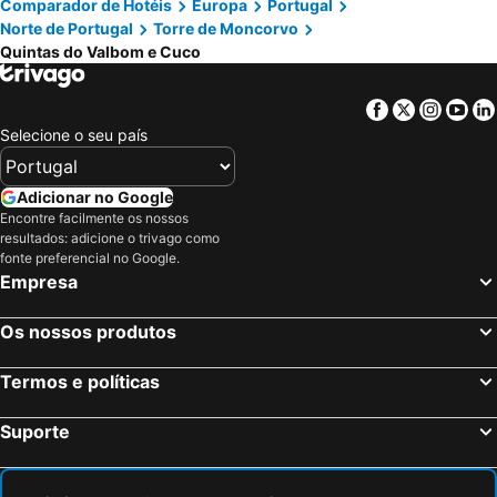
Comparador de Hotéis
Europa
Portugal
Norte de Portugal
Torre de Moncorvo
Quintas do Valbom e Cuco
Facebook
Twitter
Insta
Yo
Selecione o seu país
Adicionar no Google
Encontre facilmente os nossos
resultados: adicione o trivago como
fonte preferencial no Google.
Empresa
Os nossos produtos
Termos e políticas
Suporte