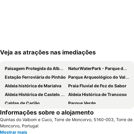
Veja as atrações nas imediações
Ampliar mapa
Paisagem Protegida da Albufeira do Azibo
NaturWaterPark - Parque de Diversões do Douro
Estação Ferroviária do Pinhão
Parque Arqueológico do Vale do Coa
Aldeia histórica de Marialva
Praia Fluvial de Foz do Sabor
Aldeia Histórica de Castelo Rodrigo
Aldeia Histórica de Trancoso
Caldas de Carlão
Parque Verde
Informações sobre o alojamento
Serra Marofa
Quintas do Valbom e Cuco, Torre de Moncorvo, 5160-003, Torre de
Moncorvo, Portugal
Mostrar mais