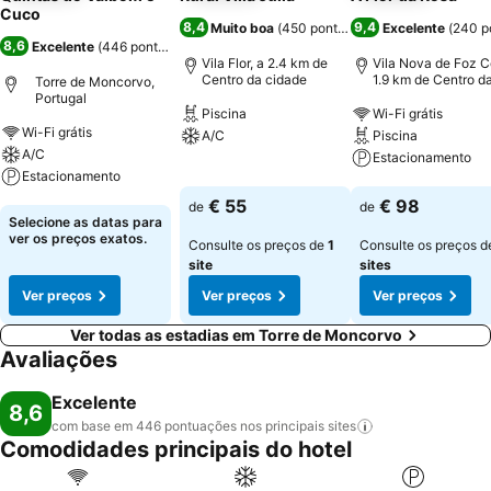
Cuco
8,4
9,4
Muito boa
(
450 pontuações
Excelente
)
(
240 p
8,6
Excelente
(
446 pontuações
)
Vila Flor, a 2.4 km de
Vila Nova de Foz C
Centro da cidade
1.9 km de Centro d
Torre de Moncorvo,
cidade
Portugal
Piscina
Wi-Fi grátis
Wi-Fi grátis
A/C
Piscina
A/C
Estacionamento
Estacionamento
Ver preços
Ver preços
€ 55
€ 98
de
de
Ver preços
Selecione as datas para
ver os preços exatos.
Consulte os preços de
1
Consulte os preços 
site
sites
Ver preços
Ver preços
Ver preços
Ver todas as estadias em Torre de Moncorvo
Avaliações
Excelente
8,6
com base em 446 pontuações nos principais
sites
Comodidades principais do hotel