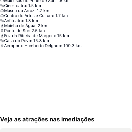
Multiusos de Ponte de Sor
:
1.5
km
Cine-teatro
:
1.5
km
Museu do Arroz
:
1.7
km
Centro de Artes e Cultura
:
1.7
km
Anfiteatro
:
1.8
km
Moinho de Água
:
2
km
Ponte de Sor
:
2.5
km
Foz da Ribeira de Margem
:
15
km
Casa do Povo
:
15.8
km
Aeroporto Humberto Delgado
:
109.3
km
Veja as atrações nas imediações
Ampliar mapa