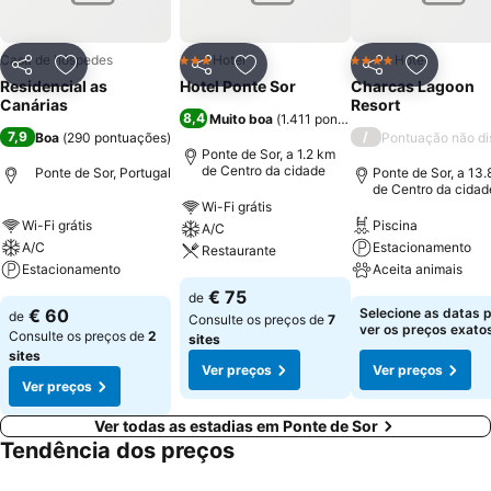
Casa de hóspedes
Hotel
Hotel
3 Estrelas
4 Estrelas
Partilhar
Adicionar aos favoritos
Partilhar
Adicionar aos favoritos
Partilhar
Adicionar
Residencial as
Hotel Ponte Sor
Charcas Lagoon
Canárias
Resort
8,4
Muito boa
(
1.411 pontuações
)
7,9
/
Boa
(
290 pontuações
)
Pontuação não di
Ponte de Sor, a 1.2 km
de Centro da cidade
Ponte de Sor, Portugal
Ponte de Sor, a 13
de Centro da cidad
Wi-Fi grátis
Wi-Fi grátis
Piscina
A/C
A/C
Estacionamento
Restaurante
Estacionamento
Aceita animais
€ 75
de
€ 60
Selecione as datas 
de
Consulte os preços de
7
ver os preços exatos
Consulte os preços de
2
sites
sites
Ver preços
Ver preços
Ver preços
Ver todas as estadias em Ponte de Sor
Tendência dos preços