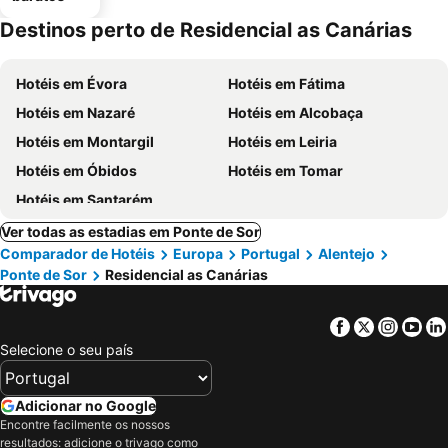
Destinos perto de Residencial as Canárias
Hotéis em Évora
Hotéis em Fátima
Hotéis em Nazaré
Hotéis em Alcobaça
Hotéis em Montargil
Hotéis em Leiria
Hotéis em Óbidos
Hotéis em Tomar
Hotéis em Santarém
Ver todas as estadias em Ponte de Sor
Comparador de Hotéis
Europa
Portugal
Alentejo
Ponte de Sor
Residencial as Canárias
Facebook
Twitter
Insta
Yo
Selecione o seu país
Adicionar no Google
Encontre facilmente os nossos
resultados: adicione o trivago como