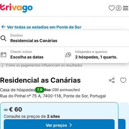
Favoritos
Iniciar
Me
Ver todas as estadias em Ponte de Sor
Destino
Residencial as Canárias
Check-in/out
Hóspedes e quartos
Escolha as datas
2 hóspedes, 1 quarto.
Como os pagamentos influenciam os resultados
Residencial as Canárias
Partilhar
Ad
Casa de hóspedes
7,9
Boa
(
290 pontuações
)
Rua do Pinhal nº 75 A, 7400-118, Ponte de Sor, Portugal
€ 60
€ 60
de
de
Consulte os preços de
2 sites
Consulte os preços de
2 sites
Ver preços
Ver preços