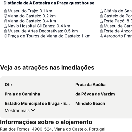
Distância de A Botoeira da Praça guest house
Museu do Traje
:
0.1
km
Citânia de San
Viana do Castelo
:
0.2
km
Castelo de Por
Viana do Castelo
:
0.4
km
Forte Paçô
:
8.
Navio Hospital Gil Eanes
:
0.4
km
Museu de Carr
Museu de Artes Decorativas
:
0.5
km
Forte de Ânco
Praça de Touros de Viana do Castelo
:
1
km
Aeroporto Fran
Veja as atrações nas imediações
Ofir
Praia da Apúlia
Praia de Caminha
da Póvoa de Varzim
Estádio Municipal de Braga - Estádio AXA
Mindelo Beach
Mostrar mais
Informações sobre o alojamento
Rua dos Fornos, 4900-524, Viana do Castelo, Portugal