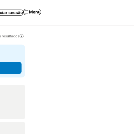
Menu
iciar sessão
 resultados