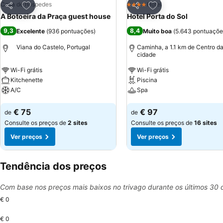
Adicionar aos favoritos
Adicionar aos favor
Casa de hóspedes
Hotel
4 Estrelas
Partilhar
Partilhar
A Botoeira da Praça guest house
Hotel Porta do Sol
9,3
8,4
Excelente
(
936 pontuações
)
Muito boa
(
5.643 pontuaçõe
Viana do Castelo, Portugal
Caminha, a 1.1 km de Centro d
cidade
Wi-Fi grátis
Wi-Fi grátis
Kitchenette
Piscina
A/C
Spa
Ver preços
Ver preços
€ 75
€ 97
de
de
Consulte os preços de
2 sites
Consulte os preços de
16 sites
Ver preços
Ver preços
Tendência dos preços
Com base nos preços mais baixos no trivago durante os últimos 30 
€ 0
€ 0