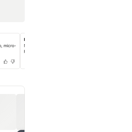
Localização privilegiada na Praça da República
, micro-
Mergulhe no coração de Viana do Castelo, com vista dir
praça principal e a poucos passos de pontos turísticos h