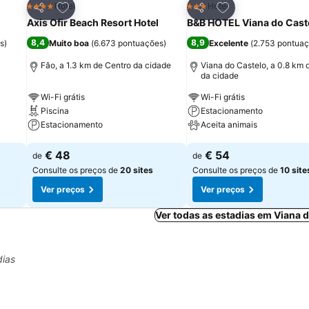
itos
Adicionar aos favoritos
Adicionar aos fav
Hotel
Hotel
4 Estrelas
3 Estrelas
Partilhar
Partilhar
Axis Ofir Beach Resort Hotel
B&B HOTEL Viana do Cast
8,4
8,9
s
)
Muito boa
(
6.673 pontuações
)
Excelente
(
2.753 pontua
a
Fâo, a 1.3 km de Centro da cidade
Viana do Castelo, a 0.8 km 
da cidade
Wi-Fi grátis
Wi-Fi grátis
Piscina
Estacionamento
Estacionamento
Aceita animais
Ver preços
Ver preços
€ 48
€ 54
de
de
Consulte os preços de
20 sites
Consulte os preços de
10 site
Ver preços
Ver preços
Ver todas as estadias em Viana 
dias