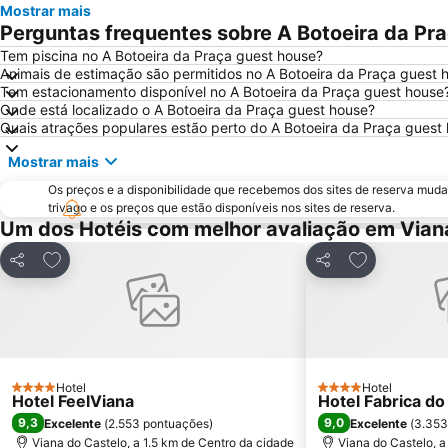
Mostrar mais
Perguntas frequentes sobre A Botoeira da Pr
Tem piscina no A Botoeira da Praça guest house?
Animais de estimação são permitidos no A Botoeira da Praça guest 
Tem estacionamento disponível no A Botoeira da Praça guest house
Onde está localizado o A Botoeira da Praça guest house?
Quais atrações populares estão perto do A Botoeira da Praça guest
Mostrar mais
Os preços e a disponibilidade que recebemos dos sites de reserva muda
trivago e os preços que estão disponíveis nos sites de reserva.
Um dos Hotéis com melhor avaliação em Vian
Adicionar aos favoritos
Adicionar aos
Partilhar
Partilhar
Hotel
Hotel
4 Estrelas
4 Estrelas
Hotel FeelViana
Hotel Fabrica do
9,3
9,0
Excelente
(
2.553 pontuações
)
Excelente
(
3.353
Viana do Castelo, a 1.5 km de Centro da cidade
Viana do Castelo, a