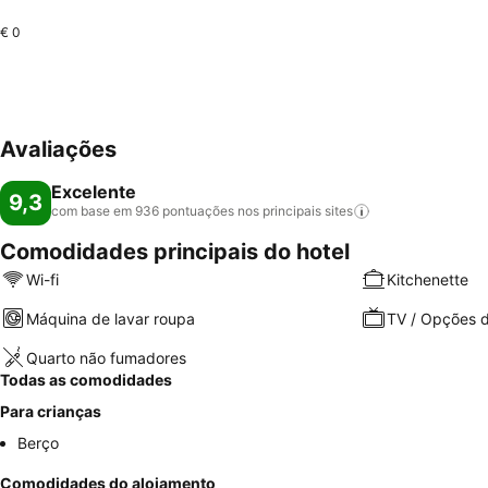
€ 0
Avaliações
Excelente
9,3
com base em 936 pontuações nos principais
sites
Comodidades principais do hotel
Wi-fi
Kitchenette
Máquina de lavar roupa
TV / Opções d
Quarto não fumadores
Todas as comodidades
Para crianças
Berço
Comodidades do alojamento