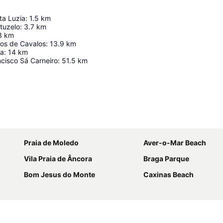
ta Luzia
:
1.5
km
tuzelo
:
3.7
km
3
km
os de Cavalos
:
13.9
km
ra
:
14
km
cisco Sá Carneiro
:
51.5
km
Ampliar mapa
Praia de Moledo
Aver-o-Mar Beach
Vila Praia de Âncora
Braga Parque
Bom Jesus do Monte
Caxinas Beach