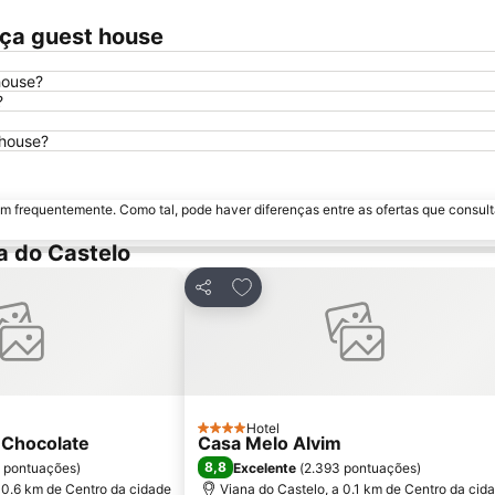
aça guest house
house?
?
 house?
m frequentemente. Como tal, pode haver diferenças entre as ofertas que consult
a do Castelo
 favoritos
Adicionar aos favoritos
Partilhar
Hotel
4 Estrelas
 Chocolate
Casa Melo Alvim
8,8
 pontuações
)
Excelente
(
2.393 pontuações
)
 0.6 km de Centro da cidade
Viana do Castelo, a 0.1 km de Centro da cid