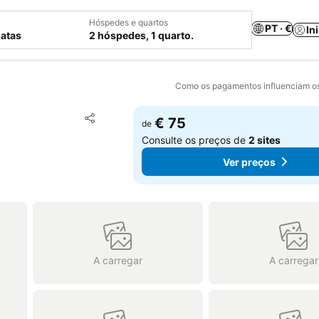
Hóspedes e quartos
PT · €
In
datas
2 hóspedes, 1 quarto.
Como os pagamentos influenciam os
Adicionar aos favoritos
€ 75
de
Partilhar
Consulte os preços de
2 sites
Ver preços
A carregar
A carregar