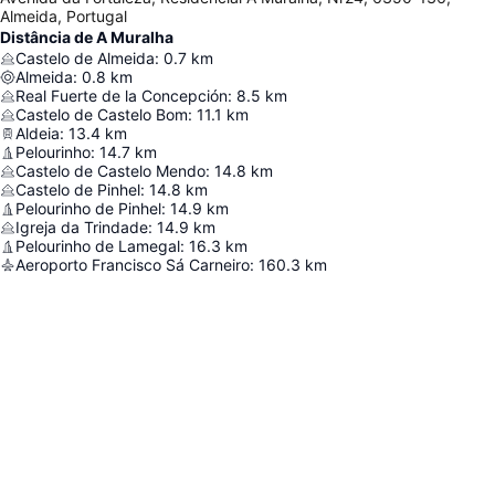
Almeida, Portugal
Distância de A Muralha
Castelo de Almeida
:
0.7
km
Almeida
:
0.8
km
Real Fuerte de la Concepción
:
8.5
km
Castelo de Castelo Bom
:
11.1
km
Aldeia
:
13.4
km
Pelourinho
:
14.7
km
Castelo de Castelo Mendo
:
14.8
km
Castelo de Pinhel
:
14.8
km
Pelourinho de Pinhel
:
14.9
km
Igreja da Trindade
:
14.9
km
Pelourinho de Lamegal
:
16.3
km
Aeroporto Francisco Sá Carneiro
:
160.3
km