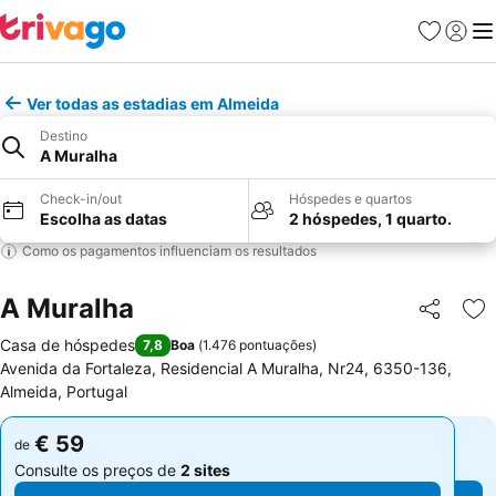
Favoritos
Iniciar
Me
Ver todas as estadias em Almeida
Destino
A Muralha
Check-in/out
Hóspedes e quartos
Escolha as datas
2 hóspedes, 1 quarto.
Como os pagamentos influenciam os resultados
A Muralha
Partilhar
Ad
Casa de hóspedes
7,8
Boa
(
1.476 pontuações
)
Avenida da Fortaleza, Residencial A Muralha, Nr24, 6350-136,
Almeida, Portugal
€ 59
€ 59
de
de
Consulte os preços de
2 sites
Consulte os preços de
2 sites