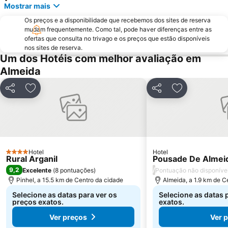
Mostrar mais
Os preços e a disponibilidade que recebemos dos sites de reserva
mudam frequentemente. Como tal, pode haver diferenças entre as
ofertas que consulta no trivago e os preços que estão disponíveis
nos sites de reserva.
Um dos Hotéis com melhor avaliação em
Almeida
Partilhar
Adicionar aos favoritos
Partilhar
Adicionar aos
Hotel
Hotel
4 Estrelas
Rural Arganil
Pousade De Almei
9,2
/
Excelente
(
8 pontuações
)
Pontuação não disponíve
Pinhel, a 15.5 km de Centro da cidade
Almeida, a 1.9 km de C
Selecione as datas para ver os
Selecione as datas 
preços exatos.
exatos.
Ver preços
Ver 