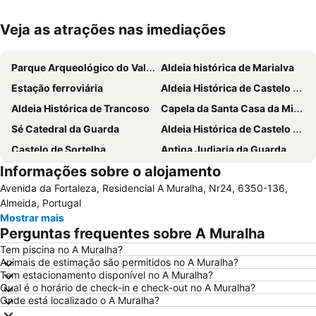
Veja as atrações nas imediações
Ampliar mapa
Parque Arqueológico do Vale do Coa
Aldeia histórica de Marialva
Estação ferroviária
Aldeia Histórica de Castelo Rodrigo
Aldeia Histórica de Trancoso
Capela da Santa Casa da Misericórdia de Alfaiates
Sé Catedral da Guarda
Aldeia Histórica de Castelo Mendo
Castelo de Sortelha
Antiga Judiaria da Guarda
Informações sobre o alojamento
Concentración de Motos
Serra Marofa
Avenida da Fortaleza, Residencial A Muralha, Nr24, 6350-136,
Casa de los Enríquez de Soria
Murallas
Almeida, Portugal
Palacio del Conde de Alba de Yeltes
Plaza Mayor
Mostrar mais
Perguntas frequentes sobre A Muralha
Tem piscina no A Muralha?
Animais de estimação são permitidos no A Muralha?
Tem estacionamento disponível no A Muralha?
Qual é o horário de check-in e check-out no A Muralha?
Onde está localizado o A Muralha?