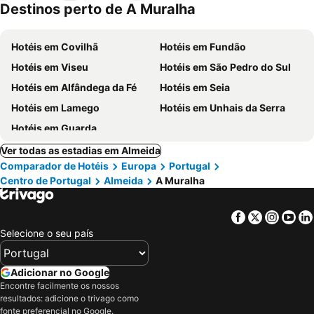
Destinos perto de A Muralha
mento
Hotéis em Covilhã
Hotéis em Fundão
Hotéis em Viseu
Hotéis em São Pedro do Sul
Hotéis em Alfândega da Fé
Hotéis em Seia
Hotéis em Lamego
Hotéis em Unhais da Serra
Hotéis em Guarda
Ver todas as estadias em Almeida
Comparador de Hotéis
Europa
Portugal
Centro de Portugal
Almeida
A Muralha
Facebook
Twitter
Insta
Yo
Selecione o seu país
Adicionar no Google
Encontre facilmente os nossos
resultados: adicione o trivago como
fonte preferencial no Google.