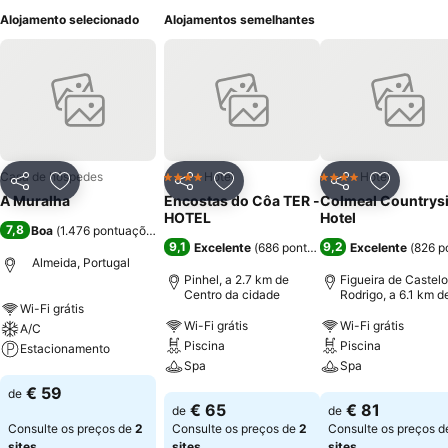
Alojamento selecionado
Alojamentos semelhantes
Casa de hóspedes
Hotel
Hotel
4 Estrelas
4 Estrelas
Partilhar
Adicionar aos favoritos
Partilhar
Adicionar aos favoritos
Partilhar
Adicionar
A Muralha
Encostas do Côa TER -
Colmeal Countrys
HOTEL
Hotel
7,8
Boa
(
1.476 pontuações
)
9,1
9,2
Excelente
(
686 pontuações
)
Excelente
(
826 p
Almeida, Portugal
Pinhel, a 2.7 km de
Figueira de Castelo
Centro da cidade
Rodrigo, a 6.1 km d
Wi-Fi grátis
Centro da cidade
Wi-Fi grátis
Wi-Fi grátis
A/C
Piscina
Piscina
Estacionamento
Spa
Spa
Ver preços
€ 59
de
Ver preços
Ver preços
€ 65
€ 81
de
de
Consulte os preços de
2
Consulte os preços de
2
Consulte os preços 
sites
sites
sites