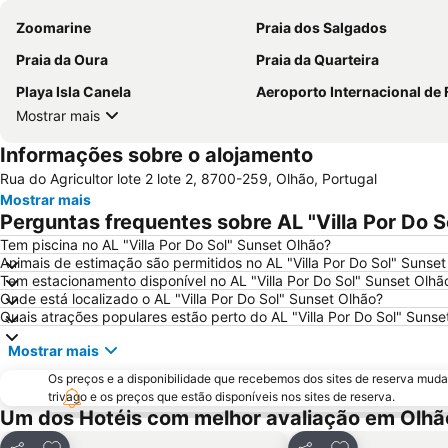
Zoomarine
Praia dos Salgados
Praia da Oura
Praia da Quarteira
Playa Isla Canela
Aeroporto Internacional de Faro - Gago Cou
Mostrar mais
Informações sobre o alojamento
Rua do Agricultor lote 2 lote 2, 8700-259, Olhão, Portugal
Mostrar mais
Perguntas frequentes sobre AL "Villa Por Do S
Tem piscina no AL "Villa Por Do Sol" Sunset Olhão?
Animais de estimação são permitidos no AL "Villa Por Do Sol" Sunse
Tem estacionamento disponível no AL "Villa Por Do Sol" Sunset Olhã
Onde está localizado o AL "Villa Por Do Sol" Sunset Olhão?
Quais atrações populares estão perto do AL "Villa Por Do Sol" Sunse
Mostrar mais
Os preços e a disponibilidade que recebemos dos sites de reserva muda
trivago e os preços que estão disponíveis nos sites de reserva.
Um dos Hotéis com melhor avaliação em Olhã
Adicionar aos favoritos
Adicionar aos f