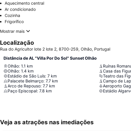
Aquecimento central
Ar condicionado
Cozinha
Frigorífico
Mostrar mais
Localização
Rua do Agricultor lote 2 lote 2, 8700-259, Olhão, Portugal
Distância de AL "Villa Por Do Sol" Sunset Olhão
Olhão
:
1.1
km
Ruínas Romana
Olhão
:
1.4
km
Casa das Figu
Estádio de São Luís
:
7
km
Teatro das Fig
Palacete Belmarço
:
7.7
km
Arco de Repouso
:
7.7
km
Aeroporto Gag
Paço Episcopal
:
7.8
km
Estádio Algarv
Veja as atrações nas imediações