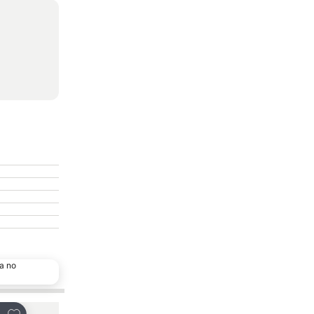
a no
Adicionar aos favoritos
Adicionar aos favor