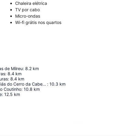
Chaleira elétrica
TV por cabo
Micro-ondas
Wi-fi grátis nos quartos
s de Milreu
:
8.2
km
ras
:
8.4
km
uras
:
8.4
km
Campo de Lapiás do Cerro da Cabeça
:
10.3
km
o Coutinho
:
10.8
km
e
:
12.5
km
Ampliar mapa