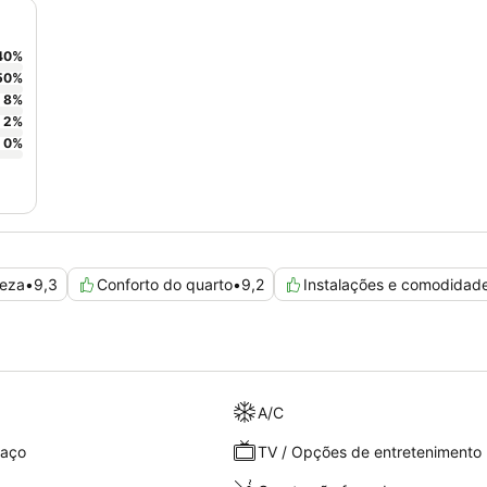
40
%
50
%
8
%
2
%
0
%
eza
•
9,3
Conforto do quarto
•
9,2
Instalações e comodidad
A/C
raço
TV / Opções de entretenimento