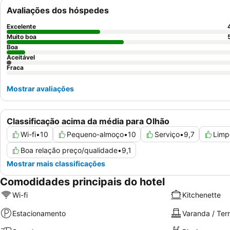
Avaliações dos hóspedes
Excelente
Muito boa
Boa
Aceitável
Fraca
Mostrar avaliações
Classificação acima da média para Olhão
Wi-fi
•
10
Pequeno-almoço
•
10
Serviço
•
9,7
Limp
Boa relação preço/qualidade
•
9,1
Mostrar mais classificações
Comodidades principais do hotel
Wi-fi
Kitchenette
Estacionamento
Varanda / Ter