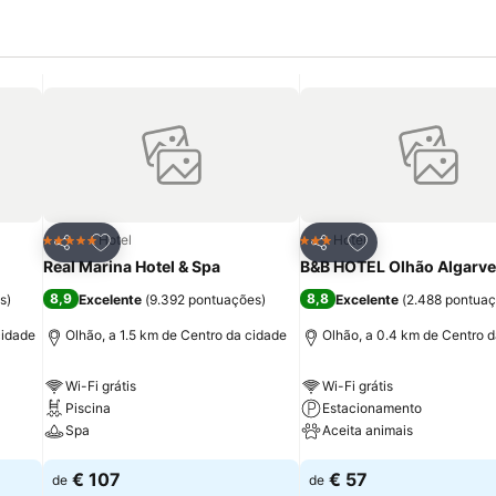
itos
Adicionar aos favoritos
Adicionar aos fav
Hotel
Hotel
5 Estrelas
3 Estrelas
Partilhar
Partilhar
Real Marina Hotel & Spa
B&B HOTEL Olhão Algarve
8,9
8,8
s
)
Excelente
(
9.392 pontuações
)
Excelente
(
2.488 pontua
cidade
Olhão, a 1.5 km de Centro da cidade
Olhão, a 0.4 km de Centro 
Wi-Fi grátis
Wi-Fi grátis
Piscina
Estacionamento
Spa
Aceita animais
Ver preços
Ver preços
€ 107
€ 57
de
de