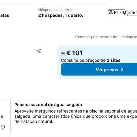
Hóspedes e quartos
PT · €
In
datas
2 hóspedes, 1 quarto.
Como os pagamentos influenciam os
Adicionar aos favoritos
€ 101
de
Partilhar
Consulte os preços de
2 sites
Ver preços
Piscina sazonal de água salgada
Aproveite mergulhos refrescantes na piscina sazonal de águ
de
salgada, uma característica única que proporciona uma expe
de natação natural.