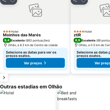
Partilhar
Partilhar
Hotel
Hotel
3 Estrelas
4 Estrelas
Moinhos das Marés
ztiR
9,4
8,9
Excelente
(
883 pontuações
)
Excelente
(
88 pontu
Olhão, a 8.3 km de Centro da cidade
Olhão, a 0.5 km de Cen
Selecione as datas para ver os
Selecione as datas 
preços exatos.
preços exatos.
Ver preços
Ver preç
Outras estadias em Olhão