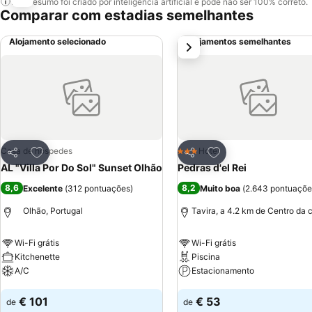
Este resumo foi criado por inteligência artificial e pode não ser 100% correto.
Comparar com estadias semelhantes
Alojamento selecionado
Alojamentos semelhantes
próximo
Adicionar aos favoritos
Adicionar aos favor
Casa de hóspedes
Hotel
3 Estrelas
Partilhar
Partilhar
AL "Villa Por Do Sol" Sunset Olhão
Pedras d'el Rei
8,6
8,2
Excelente
(
312 pontuações
)
Muito boa
(
2.643 pontuaçõe
Olhão, Portugal
Tavira, a 4.2 km de Centro da 
Wi-Fi grátis
Wi-Fi grátis
Kitchenette
Piscina
A/C
Estacionamento
Ver preços
Ver preços
€ 101
€ 53
de
de