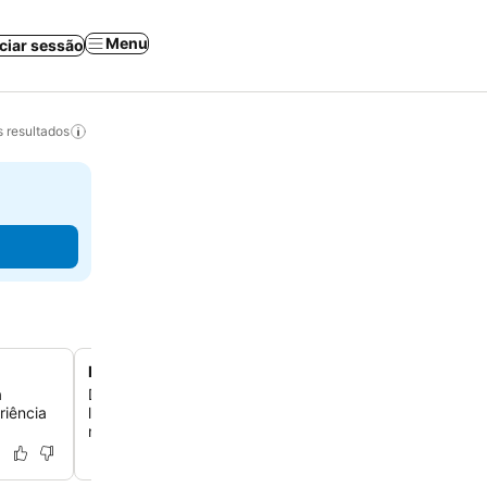
Menu
iciar sessão
 resultados
Perto do Parque Natural da Ria Formosa
a
Descubra o deslumbrante Parque Natural da Ria Formo
riência
labirinto de canais e ilhas, facilmente acessível para ex
natureza e observação de aves.