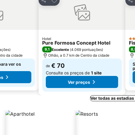
Partilhar
Par
Hotel
3 E
Pure Formosa Concept Hotel
Fi
9,1
8,
ações
)
Excelente
(
4.069 pontuações
)
tro da cidade
Olhão, a 0.7 km de Centro da cidade
para ver os
S
€ 70
de
p
Consulte os preços de
1 site
os
Ver preços
Ver todas as estadia