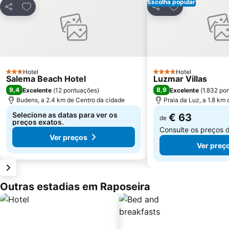
Escolha popular
Adicionar aos favoritos
Adicionar aos f
Partilhar
Partilhar
Hotel
Hotel
3 Estrelas
4 Estrelas
Salema Beach Hotel
Luzmar Villas
9,4
8,9
Excelente
(
12 pontuações
)
Excelente
(
1.832 po
Budens, a 2.4 km de Centro da cidade
Praia da Luz, a 1.8 km
Selecione as datas para ver os
€ 63
de
preços exatos.
Consulte os preços 
Ver preços
Ver preç
Outras estadias em Raposeira