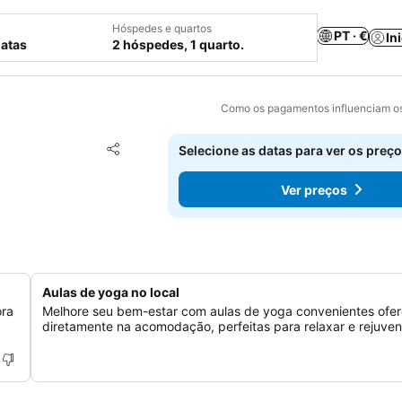
Hóspedes e quartos
PT · €
In
datas
2 hóspedes, 1 quarto.
Como os pagamentos influenciam os
Adicionar aos favoritos
Selecione as datas para ver os preço
Partilhar
Ver preços
Aulas de yoga no local
ora
Melhore seu bem-estar com aulas de yoga convenientes ofer
diretamente na acomodação, perfeitas para relaxar e rejuven