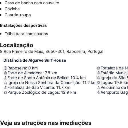
Casa de banho com chuveiro
Cozinha
Guarda-roupa
Instalações desportivas
Trilho para caminhadas
Localização
9 Rua Primeiro de Maio, 8650-301, Raposeira, Portugal
Distância de Algarve Surf House
Raposeira
:
0
km
Fortaleza de 
Forte de Almádena
:
7.8
km
Estádio Munic
Forte de Santo António de Belixe
:
10.4
km
Igreja de São 
Igreja de Nossa Senhora da Conceição
:
11.2
km
Lagos
:
19.5
k
Fortaleza de São Vicente
:
11.7
km
Pelourinho de
Parque Zoológico de Lagos
:
12.9
km
Aeroporto Gag
Veja as atrações nas imediações