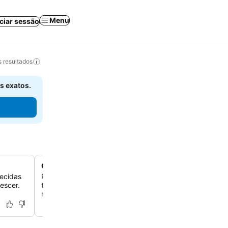
Menu
iciar sessão
 resultados
s exatos.
Cozinha compartilhada bem equipada
ecidas
Prepare suas próprias refeições em uma cozinha compa
escer.
totalmente equipada, que oferece todas as comodidad
necessárias para uma estadia confortável e independen