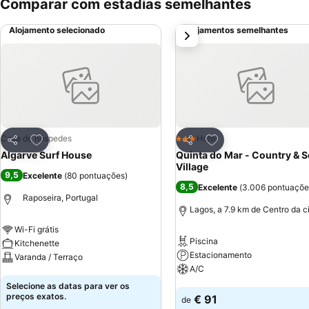
Comparar com estadias semelhantes
Alojamento selecionado
Alojamentos semelhantes
próximo
Adicionar aos favoritos
Adicionar aos favor
Casa de hóspedes
Hotel
3 Estrelas
Partilhar
Partilhar
Algarve Surf House
Quinta do Mar - Country & S
Village
9,5
Excelente
(
80 pontuações
)
8,5
Excelente
(
3.006 pontuaçõe
Raposeira, Portugal
Lagos, a 7.9 km de Centro da 
Wi-Fi grátis
Piscina
Kitchenette
Estacionamento
Varanda / Terraço
A/C
Ver preços
Selecione as datas para ver os
Ver preços
preços exatos.
€ 91
de