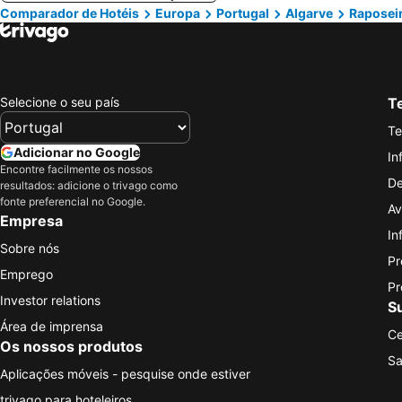
Comparador de Hotéis
Europa
Portugal
Algarve
Raposei
Selecione o seu país
Te
Te
Adicionar no Google
In
Encontre facilmente os nossos
De
resultados: adicione o trivago como
fonte preferencial no Google.
Av
Empresa
In
Sobre nós
Pr
Emprego
Pr
Investor relations
S
Área de imprensa
Ce
Os nossos produtos
Sa
Aplicações móveis - pesquise onde estiver
trivago para hoteleiros