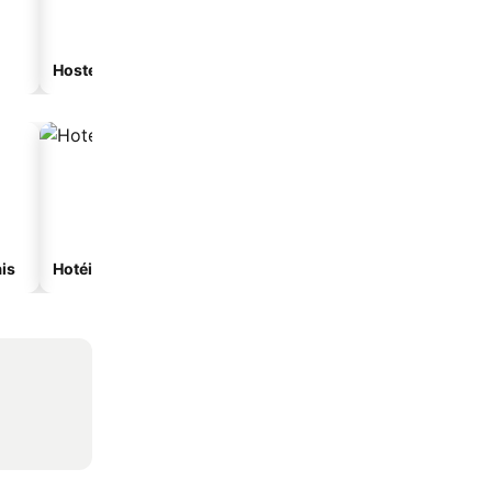
Hostel
Casa de hóspedes
is
Hotéis com spa
Hotéis na praia