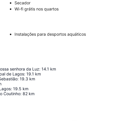
Secador
Wi-fi grátis nos quartos
Instalações para desportos aquáticos
Nossa senhora da Luz
:
14.1
km
ipal de Lagos
:
19.1
km
Sebastião
:
19.3
km
m
 Lagos
:
19.5
km
o Coutinho
:
82
km
Ampliar mapa