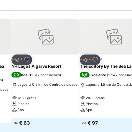
itos
Adicionar aos favoritos
Adicionar aos fav
Hotel
Hotel
4 Estrelas
5 Estrelas
Partilhar
Partilhar
ea
NH Lagos Algarve Resort
The Editory By The Sea L
7,9
8,6
Boa
(
11.812 pontuações
)
Excelente
(
2.247 pontua
s
)
Lagos, a 0.5 km de Centro da cidade
Lagos, a 1.5 km de Centro d
cidade
Wi-Fi grátis
Wi-Fi grátis
Piscina
Piscina
Spa
Spa
Ver preços
Ver preços
€ 63
€ 97
de
de