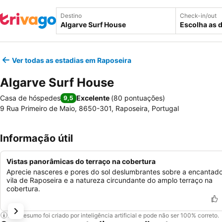
Destino
Check-in/out
Escolha as 
Ver todas as estadias em Raposeira
Algarve Surf House
Casa de hóspedes
Excelente
(
80 pontuações
)
9,5
9 Rua Primeiro de Maio, 8650-301, Raposeira, Portugal
Informação útil
Vistas panorâmicas do terraço na cobertura
Aprecie nasceres e pores do sol deslumbrantes sobre a encantad
vila de Raposeira e a natureza circundante do amplo terraço na
cobertura.
Este resumo foi criado por inteligência artificial e pode não ser 100% correto.