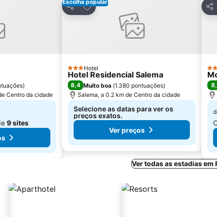
Escolha popular
avoritos
Adicionar aos favoritos
Partilhar
Par
Hotel
3 Estrelas
3 E
Hotel Residencial Salema
Mo
8,4
8,
ntuações
)
Muito boa
(
1.380 pontuações
)
 de Centro da cidade
Salema, a 0.2 km de Centro da cidade
Selecione as datas para ver os
d
preços exatos.
de
9 sites
C
Ver preços
os
Ver todas as estadias em