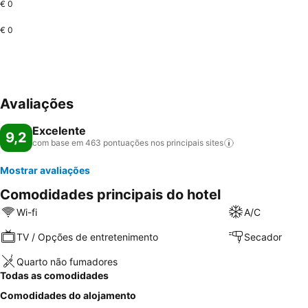
€ 0
€ 0
Avaliações
Excelente
9,2
com base em 463 pontuações nos principais
sites
Mostrar avaliações
Comodidades principais do hotel
Wi-fi
A/C
TV / Opções de entretenimento
Secador
Quarto não fumadores
Todas as comodidades
Comodidades do alojamento