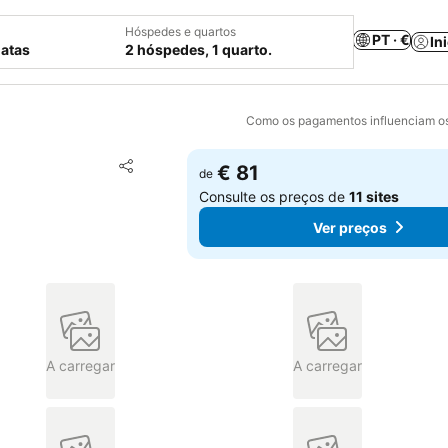
Hóspedes e quartos
PT · €
In
datas
2 hóspedes, 1 quarto.
Como os pagamentos influenciam os
Adicionar aos favoritos
€ 81
de
Partilhar
Consulte os preços de
11 sites
Ver preços
A carregar
A carregar