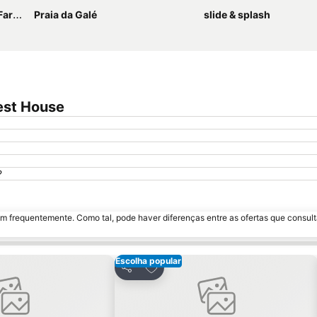
tinho
Praia da Galé
slide & splash
est House
?
m frequentemente. Como tal, pode haver diferenças entre as ofertas que consult
Escolha popular
os favoritos
Adicionar aos favoritos
Partilhar