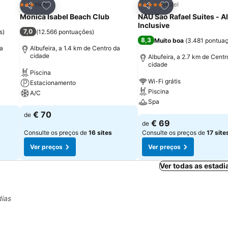
itos
Adicionar aos favoritos
Adicionar aos fav
Hotel
Hotel
3 Estrelas
5 Estrelas
Partilhar
Partilhar
Monica Isabel Beach Club
NAU Sao Rafael Suites - Al
Inclusive
7,0
s
)
(
12.566 pontuações
)
8,3
Muito boa
(
3.481 pontua
da
Albufeira, a 1.4 km de Centro da
cidade
Albufeira, a 2.7 km de Centr
cidade
Piscina
Wi-Fi grátis
Estacionamento
Piscina
A/C
Spa
€ 70
de
€ 69
de
Consulte os preços de
16 sites
Consulte os preços de
17 site
Ver preços
Ver preços
Ver todas as estadi
dias