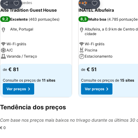
Adicionar aos favoritos
Adicionar aos favor
Casa de hóspedes
Hotel
3 Estrelas
Partilhar
Partilhar
Alte Tradition Guest House
INATEL Albufeira
9,2
8,3
Excelente
(
463 pontuações
)
Muito boa
(
4.785 pontuaçõe
Alte, Portugal
Albufeira, a 0.9 km de Centro 
cidade
Wi-Fi grátis
Wi-Fi grátis
A/C
Piscina
Varanda / Terraço
Estacionamento
€ 81
€ 51
de
de
Consulte os preços de
11 sites
Consulte os preços de
15 sites
Ver preços
Ver preços
Tendência dos preços
Com base nos preços mais baixos no trivago durante os últimos 30 
€ 0