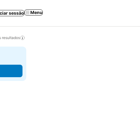
Menu
iciar sessão
 resultados