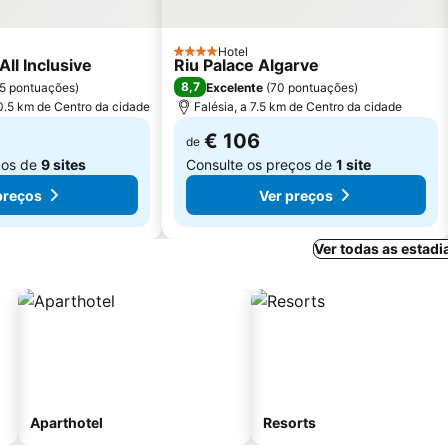
Hotel
4 Estrelas
ll Inclusive
Riu Palace Algarve
8,7
5 pontuações
)
Excelente
(
70 pontuações
)
0.5 km de Centro da cidade
Falésia, a 7.5 km de Centro da cidade
€ 106
de
ços de
9 sites
Consulte os preços de
1 site
preços
Ver preços
Ver todas as estadi
Aparthotel
Resorts