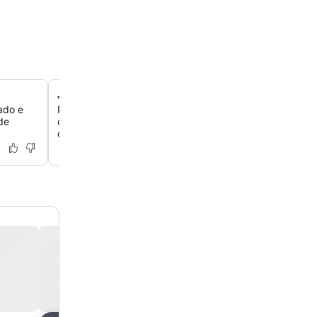
Jacuzzi na cobertura com vistas panorâmicas
ado e
Relaxe na jacuzzi quente e borbulhante no terraço da c
de
oferece vistas deslumbrantes das montanhas ao redor 
charmosa vila de Alte, especialmente linda ao pôr do sol