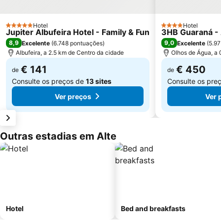
Hotel
Hotel
5 Estrelas
4 Estrelas
Jupiter Albufeira Hotel - Family & Fun
3HB Guaraná - A
8,9
9,0
Excelente
(
6.748 pontuações
)
Excelente
(
5.97
Albufeira, a 2.5 km de Centro da cidade
Olhos de Água, a 
€ 141
€ 450
de
de
Consulte os preços de
13 sites
Consulte os pre
Ver preços
Ver 
Outras estadias em Alte
Hotel
Bed and breakfasts