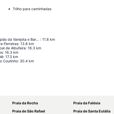
Trilho para caminhadas
Campos de Lapiás da Varejota e Barrocal da Tôr
:
11.8
km
a-Ferreiras
:
13.8
km
pal de Albufeira
:
16.3
km
os
:
16.3
km
lé
:
17.3
km
o Coutinho
:
30.4
km
Ampliar mapa
Praia da Rocha
Praia da Falésia
Praia de São Rafael
Praia de Santa Eulália