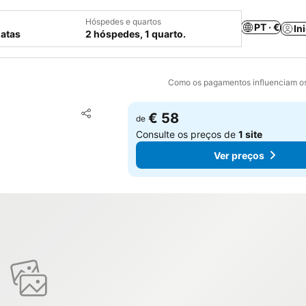
Hóspedes e quartos
PT · €
In
datas
2 hóspedes, 1 quarto.
Como os pagamentos influenciam os
Adicionar aos favoritos
€ 58
de
Partilhar
Consulte os preços de
1 site
Ver preços