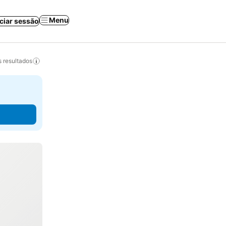
Menu
iciar sessão
 resultados