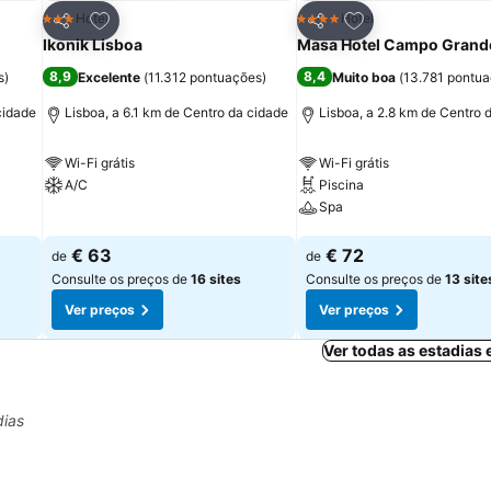
itos
Adicionar aos favoritos
Adicionar aos fav
Hotel
Hotel
3 Estrelas
4 Estrelas
Partilhar
Partilhar
Ikonik Lisboa
Masa Hotel Campo Grand
8,9
8,4
s
)
Excelente
(
11.312 pontuações
)
Muito boa
(
13.781 pontu
cidade
Lisboa, a 6.1 km de Centro da cidade
Lisboa, a 2.8 km de Centro 
Wi-Fi grátis
Wi-Fi grátis
A/C
Piscina
Spa
Ver preços
Ver preços
€ 63
€ 72
de
de
Consulte os preços de
16 sites
Consulte os preços de
13 site
Ver preços
Ver preços
Ver todas as estadias
dias