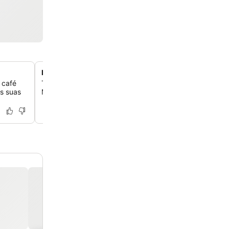
Perto do Metro Martim Moniz
 café
Tenha acesso fácil ao transporte público com a estação
as suas
Martim Moniz bem perto, que te conecta a toda Lisboa.