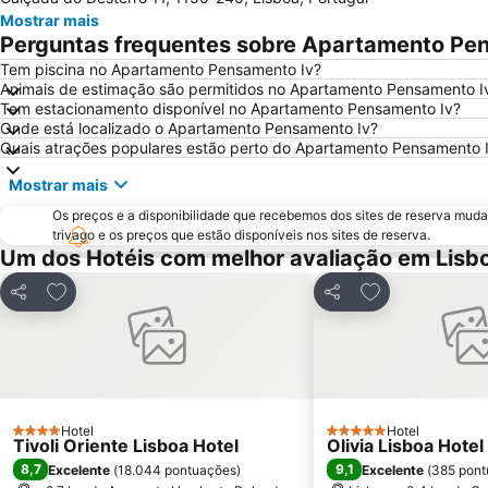
Mostrar mais
Perguntas frequentes sobre Apartamento Pe
Tem piscina no Apartamento Pensamento Iv?
Animais de estimação são permitidos no Apartamento Pensamento I
Tem estacionamento disponível no Apartamento Pensamento Iv?
Onde está localizado o Apartamento Pensamento Iv?
Quais atrações populares estão perto do Apartamento Pensamento 
Mostrar mais
Os preços e a disponibilidade que recebemos dos sites de reserva muda
trivago e os preços que estão disponíveis nos sites de reserva.
Um dos Hotéis com melhor avaliação em Lisb
Adicionar aos favoritos
Adicionar aos f
Partilhar
Partilhar
Hotel
Hotel
4 Estrelas
5 Estrelas
Tivoli Oriente Lisboa Hotel
Olivia Lisboa Hote
8,7
9,1
Excelente
(
18.044 pontuações
)
Excelente
(
385 pont