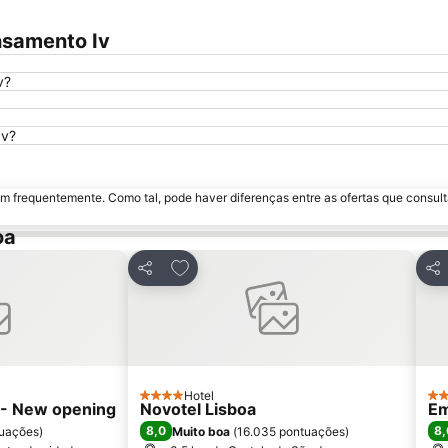
nsamento Iv
v?
Iv?
m frequentemente. Como tal, pode haver diferenças entre as ofertas que consult
oa
avoritos
Adicionar aos favoritos
Partilhar
Par
Hotel
4 Estrelas
3 E
l - New opening
Novotel Lisboa
Em
8,0
8,
uações
)
Muito boa
(
16.035 pontuações
)