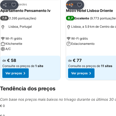
Adicionar aos favoritos
Adicionar aos favor
Casa de hóspedes
Hotel
3 Estrelas
Partilhar
Partilhar
Apartamento Pensamento Iv
Moov Hotel Lisboa Oriente
7,0
8,7
(
1.395 pontuações
)
Excelente
(
9.773 pontuaçõe
Lisboa, Portugal
Lisboa, a 5.9 km de Centro da 
Wi-Fi grátis
Wi-Fi grátis
Kitchenette
Estacionamento
A/C
Ver preços
Ver preços
€ 58
€ 77
de
de
Consulte os preços de
1 site
Consulte os preços de
11 sites
Ver preços
Ver preços
Tendência dos preços
Com base nos preços mais baixos no trivago durante os últimos 30 
€ 0
€ 0