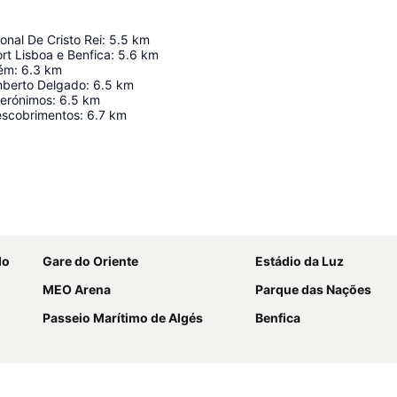
onal De Cristo Rei
:
5.5
km
rt Lisboa e Benfica
:
5.6
km
lém
:
6.3
km
mberto Delgado
:
6.5
km
Jerónimos
:
6.5
km
escobrimentos
:
6.7
km
Ampliar mapa
do
Gare do Oriente
Estádio da Luz
MEO Arena
Parque das Nações
Passeio Marítimo de Algés
Benfica