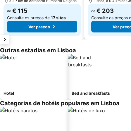
a 2.7 km de Aeroporto Humberto Delgado
Lisboa, a 0.4 km de Ce
€ 115
€ 203
de
de
Consulte os preços de
17 sites
Consulte os preços 
Ver preços
Ver preç
Outras estadias em Lisboa
Hotel
Bed and breakfasts
Categorias de hotéis populares em Lisboa