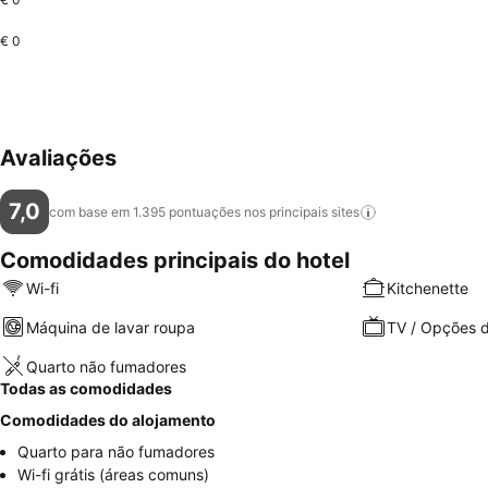
€ 0
Avaliações
7,0
com base em 1.395 pontuações nos principais
sites
Comodidades principais do hotel
Wi-fi
Kitchenette
Máquina de lavar roupa
TV / Opções d
Quarto não fumadores
Todas as comodidades
Comodidades do alojamento
Quarto para não fumadores
Wi-fi grátis (áreas comuns)