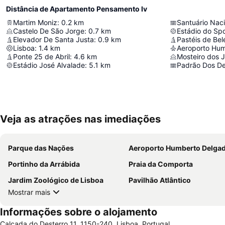
Distância de Apartamento Pensamento Iv
Martim Moniz
:
0.2
km
Santuário Naci
Castelo De São Jorge
:
0.7
km
Estádio do Spo
Elevador De Santa Justa
:
0.9
km
Pastéis de Be
Lisboa
:
1.4
km
Aeroporto Hu
Ponte 25 de Abril
:
4.6
km
Mosteiro dos 
Estádio José Alvalade
:
5.1
km
Padrão Dos D
Veja as atrações nas imediações
Parque das Nações
Aeroporto Humberto Delga
Portinho da Arrábida
Praia da Comporta
Jardim Zoológico de Lisboa
Pavilhão Atlântico
Mostrar mais
Informações sobre o alojamento
Calçada do Desterro 11, 1150-240, Lisboa, Portugal