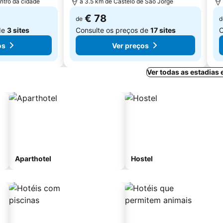
ntro da cidade
a 3.5 km de Castelo de São Jorge
€ 78
de
d
de
3 sites
Consulte os preços de
17 sites
C
os
Ver preços
Ver todas as estadias
Aparthotel
Hostel