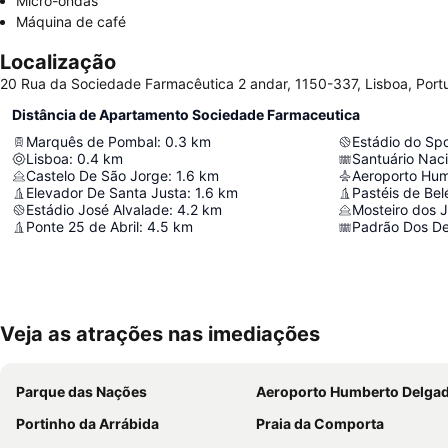
Micro-ondas
Máquina de café
Localização
20 Rua da Sociedade Farmacêutica 2 andar, 1150-337, Lisboa, Port
Distância de Apartamento Sociedade Farmaceutica
Marquês de Pombal
:
0.3
km
Estádio do Spo
Lisboa
:
0.4
km
Santuário Naci
Castelo De São Jorge
:
1.6
km
Aeroporto Hu
Elevador De Santa Justa
:
1.6
km
Pastéis de Be
Estádio José Alvalade
:
4.2
km
Mosteiro dos 
Ponte 25 de Abril
:
4.5
km
Padrão Dos D
Veja as atrações nas imediações
Parque das Nações
Aeroporto Humberto Delga
Portinho da Arrábida
Praia da Comporta