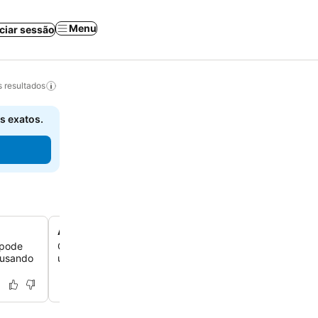
Menu
iciar sessão
 resultados
s exatos.
Ambientes com ar-condicionado
 pode
O apartamento é equipado com ar-condicionado, que p
u usando
um ambiente confortável durante os dias mais quentes 