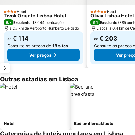
Hotel
Hotel
4 Estrelas
5 Estrelas
Tivoli Oriente Lisboa Hotel
Olivia Lisboa Hote
8,7
9,1
Excelente
(
18.044 pontuações
)
Excelente
(
385 pont
a 2.7 km de Aeroporto Humberto Delgado
Lisboa, a 0.4 km de Ce
€ 114
€ 203
de
de
Consulte os preços de
18 sites
Consulte os preços 
Ver preços
Ver preç
Outras estadias em Lisboa
Hotel
Bed and breakfasts
Categorias de hotéis populares em Lisboa