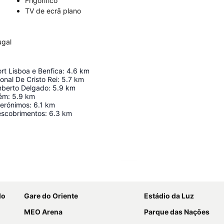
Frigorífico
TV de ecrã plano
ugal
rt Lisboa e Benfica
:
4.6
km
onal De Cristo Rei
:
5.7
km
mberto Delgado
:
5.9
km
lém
:
5.9
km
Jerónimos
:
6.1
km
escobrimentos
:
6.3
km
Ampliar mapa
do
Gare do Oriente
Estádio da Luz
MEO Arena
Parque das Nações