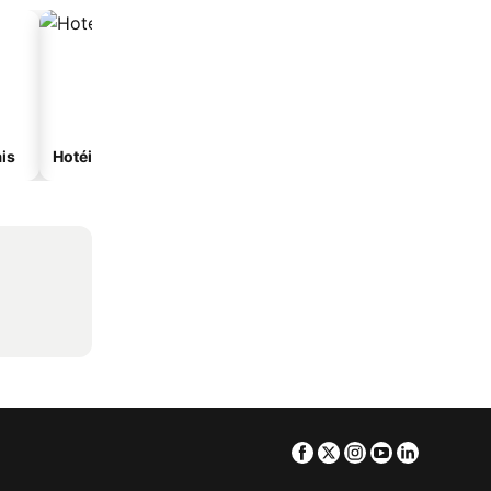
is
Hotéis com spa
Hotéis na praia
Facebook
Twitter
Instagram
Youtube
Linkedin