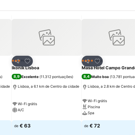
itos
Adicionar aos favoritos
Adicionar aos fav
Hotel
Hotel
3 Estrelas
4 Estrelas
Partilhar
Partilhar
Ikonik Lisboa
Masa Hotel Campo Grand
8,9
8,4
s
)
Excelente
(
11.312 pontuações
)
Muito boa
(
13.781 pontu
cidade
Lisboa, a 6.1 km de Centro da cidade
Lisboa, a 2.8 km de Centro 
Wi-Fi grátis
Wi-Fi grátis
Piscina
A/C
Spa
€ 63
€ 72
de
de