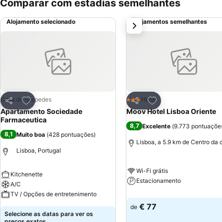
Comparar com estadias semelhantes
Alojamento selecionado
Alojamentos semelhantes
próximo
Adicionar aos favoritos
Adicionar aos favor
Casa de hóspedes
Hotel
3 Estrelas
Partilhar
Partilhar
Apartamento Sociedade
Moov Hotel Lisboa Oriente
Farmaceutica
8,7
Excelente
(
9.773 pontuaçõe
8,1
Muito boa
(
428 pontuações
)
Lisboa, a 5.9 km de Centro da 
Lisboa, Portugal
Wi-Fi grátis
Kitchenette
Estacionamento
A/C
TV / Opções de entretenimento
€ 77
de
Selecione as datas para ver os
preços exatos.