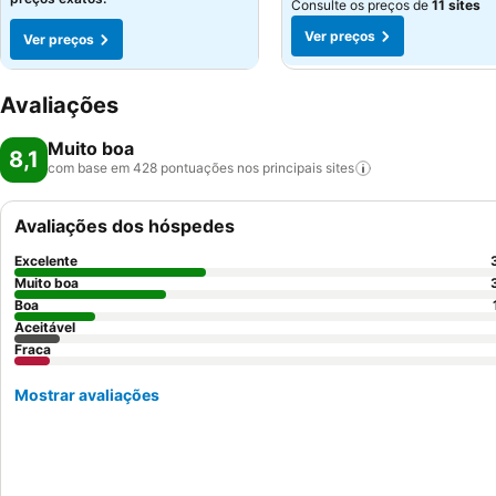
Consulte os preços de
11 sites
Ver preços
Ver preços
Avaliações
Muito boa
8,1
com base em 428 pontuações nos principais
sites
Avaliações dos hóspedes
Excelente
Muito boa
Boa
Aceitável
Fraca
Mostrar avaliações