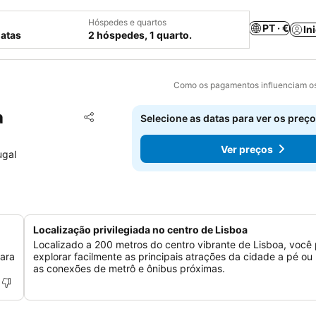
Hóspedes e quartos
PT · €
In
datas
2 hóspedes, 1 quarto.
Como os pagamentos influenciam os
a
Adicionar aos favoritos
Selecione as datas para ver os preço
Partilhar
Ver preços
ugal
Localização privilegiada no centro de Lisboa
Localizado a 200 metros do centro vibrante de Lisboa, você
para
explorar facilmente as principais atrações da cidade a pé o
as conexões de metrô e ônibus próximas.