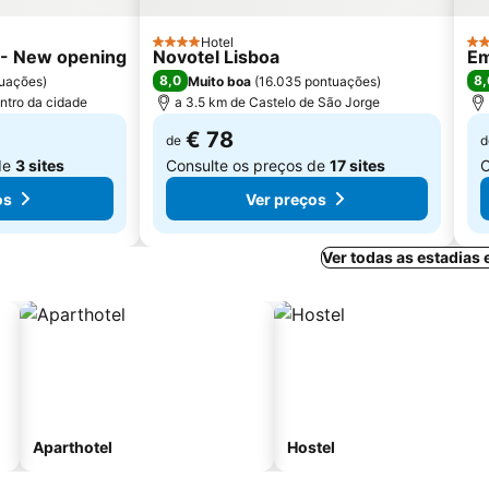
Hotel
4 Estrelas
3 E
l - New opening
Novotel Lisboa
Em
8,0
8,
uações
)
Muito boa
(
16.035 pontuações
)
ntro da cidade
a 3.5 km de Castelo de São Jorge
€ 78
de
d
de
3 sites
Consulte os preços de
17 sites
C
os
Ver preços
Ver todas as estadias
Aparthotel
Hostel