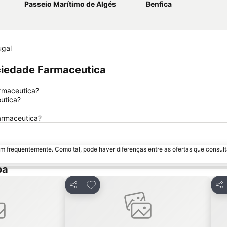
Passeio Marítimo de Algés
Benfica
ugal
ciedade Farmaceutica
rmaceutica?
utica?
armaceutica?
m frequentemente. Como tal, pode haver diferenças entre as ofertas que consult
oa
avoritos
Adicionar aos favoritos
Partilhar
Par