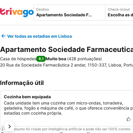
Destino
Check-in/out
Escolha as 
Ver todas as estadias em Lisboa
Apartamento Sociedade Farmaceutic
Casa de hóspedes
Muito boa
(
428 pontuações
)
8,1
20 Rua da Sociedade Farmacêutica 2 andar, 1150-337, Lisboa, Port
Informação útil
Cozinha bem equipada
Cada unidade tem uma cozinha com micro-ondas, torradeira,
geladeira, fogão e máquina de café, o que oferece conveniência 
estadias com cozinha própria.
Este resumo foi criado por inteligência artificial e pode não ser 100% correto.