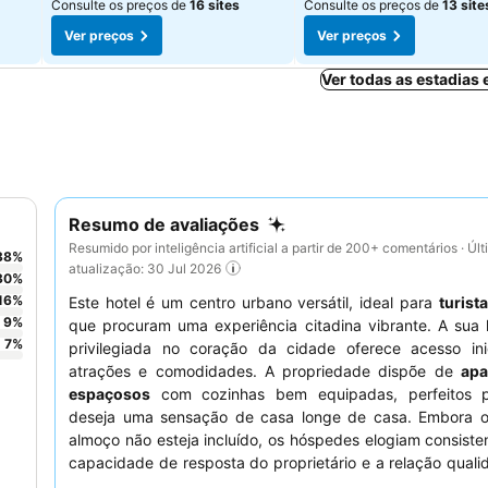
Consulte os preços de
16 sites
Consulte os preços de
13 site
Ver preços
Ver preços
Ver todas as estadias
Resumo de avaliações
Resumido por inteligência artificial a partir de 200+ comentários · Úl
38
%
atualização: 30 Jul 2026
30
%
16
%
Este hotel é um centro urbano versátil, ideal para
turist
9
%
que procuram uma experiência citadina vibrante. A sua 
7
%
privilegiada no coração da cidade oferece acesso ini
atrações e comodidades. A propriedade dispõe de
apa
espaçosos
com cozinhas bem equipadas, perfeitos 
deseja uma sensação de casa longe de casa. Embora 
almoço não esteja incluído, os hóspedes elogiam consist
capacidade de resposta do proprietário e a relação qual
geral. Para uma estadia mais tranquila, considere solicita