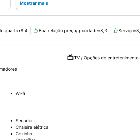
Mostrar mais
virado para o lado oposto da rua para minimizar o
estabelecimentos próximos.
do quarto
•
8,4
Boa relação preço/qualidade
•
8,3
Serviço
•
8
TV / Opções de entretenimento
umadores
Wi-fi
Secador
Chaleira elétrica
Cozinha