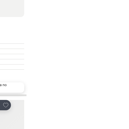
a no
Adicionar aos favoritos
Adicionar aos favor
tilhar
Partilhar