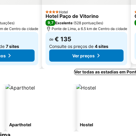
Hotel
4 Estrelas
Hotel Paço de Vitorino
9,7
tuações
)
Excelente
(
528 pontuações
)
km de Centro da cidade
Ponte de Lima, a 6.5 km de Centro da cidade
€ 135
de
 de
7 sites
Consulte os preços de
4 sites
ços
Ver preços
Ver todas as estadias em Pon
Aparthotel
Hostel
Lima