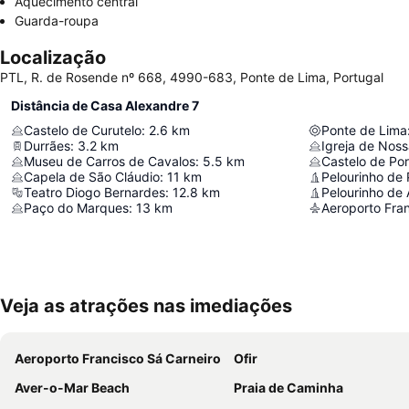
Aquecimento central
Guarda-roupa
Localização
PTL, R. de Rosende nº 668, 4990-683, Ponte de Lima, Portugal
Distância de Casa Alexandre 7
Castelo de Curutelo
:
2.6
km
Ponte de Lima
Durrães
:
3.2
km
Igreja de Nos
Museu de Carros de Cavalos
:
5.5
km
Castelo de Por
Capela de São Cláudio
:
11
km
Pelourinho de
Teatro Diogo Bernardes
:
12.8
km
Pelourinho de
Paço do Marques
:
13
km
Aeroporto Fran
Veja as atrações nas imediações
Aeroporto Francisco Sá Carneiro
Ofir
Aver-o-Mar Beach
Praia de Caminha