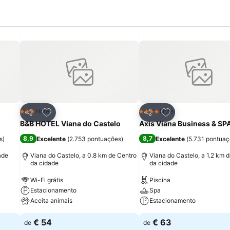
itos
Adicionar aos favoritos
Adicionar aos fav
Hotel
Hotel
3 Estrelas
4 Estrelas
Partilhar
Partilhar
B&B HOTEL Viana do Castelo
Axis Viana Business & SPA
8,9
8,7
s
)
Excelente
(
2.753 pontuações
)
Excelente
(
5.731 pontua
ade
Viana do Castelo, a 0.8 km de Centro
Viana do Castelo, a 1.2 km 
da cidade
da cidade
Wi-Fi grátis
Piscina
Estacionamento
Spa
Aceita animais
Estacionamento
€ 54
€ 63
de
de