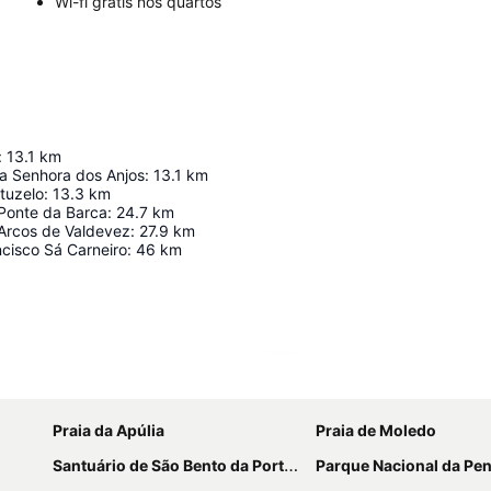
Wi-fi grátis nos quartos
:
13.1
km
sa Senhora dos Anjos
:
13.1
km
tuzelo
:
13.3
km
 Ponte da Barca
:
24.7
km
 Arcos de Valdevez
:
27.9
km
cisco Sá Carneiro
:
46
km
Ampliar mapa
Praia da Apúlia
Praia de Moledo
Santuário de São Bento da Porta Aberta
Parque Nacional da Pene