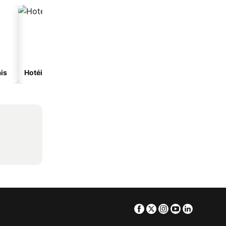
is
Hotéis com spa
Hotéis com estacionam
Facebook
Twitter
Instagram
Youtube
Linkedin