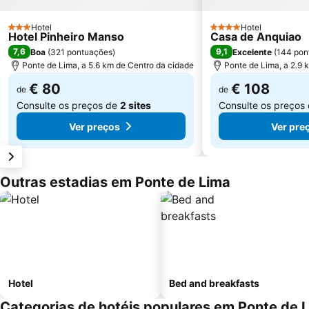
Hotel
Hotel
3 Estrelas
4 Estrelas
Hotel Pinheiro Manso
Casa de Anquiao
7,6
9,1
Boa
(
321 pontuações
)
Excelente
(
144 pon
Ponte de Lima, a 5.6 km de Centro da cidade
Ponte de Lima, a 2.9 
€ 80
€ 108
de
de
Consulte os preços de
2 sites
Consulte os preços
Ver preços
Ver pre
Outras estadias em Ponte de Lima
Hotel
Bed and breakfasts
Categorias de hotéis populares em Ponte de 