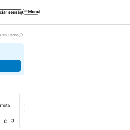
Menu
iciar sessão
 resultados
Terraço com vista para a montanha
rfeita
Relaxe no terraço e aprecie as vistas deslumbrantes d
proporcionando um refúgio tranquilo em um belo cenário