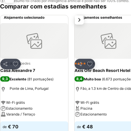
Este resumo foi criado por inteligência artificial e pode não ser 100% correto.
Comparar com estadias semelhantes
Alojamento selecionado
Alojamentos semelhantes
próximo
Adicionar aos favoritos
Adicionar aos favor
Casa de hóspedes
Hotel
4 Estrelas
Partilhar
Partilhar
Casa Alexandre 7
Axis Ofir Beach Resort Hotel
9,3
8,4
Excelente
(
81 pontuações
)
Muito boa
(
6.673 pontuaçõe
Ponte de Lima, Portugal
Fâo, a 1.3 km de Centro da cid
Wi-Fi grátis
Wi-Fi grátis
Estacionamento
Piscina
Varanda / Terraço
Estacionamento
€ 70
€ 48
de
de