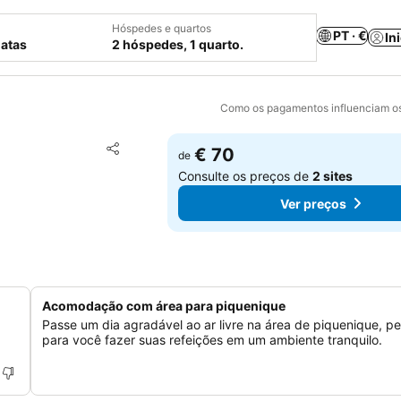
Hóspedes e quartos
PT · €
In
datas
2 hóspedes, 1 quarto.
Como os pagamentos influenciam os
Adicionar aos favoritos
€ 70
de
Partilhar
Consulte os preços de
2 sites
Ver preços
Acomodação com área para piquenique
Passe um dia agradável ao ar livre na área de piquenique, pe
para você fazer suas refeições em um ambiente tranquilo.