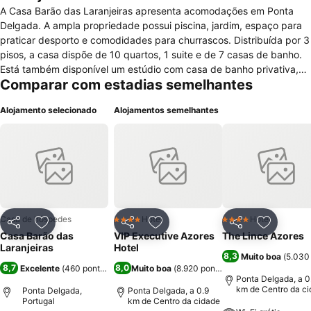
A Casa Barão das Laranjeiras apresenta acomodações em Ponta
Delgada. A ampla propriedade possui piscina, jardim, espaço para
praticar desporto e comodidades para churrascos. Distribuída por 3
pisos, a casa dispõe de 10 quartos, 1 suite e de 7 casas de banho.
Está também disponível um estúdio com casa de banho privativa,
Comparar com estadias semelhantes
cozinha, comodidades para churrascos e acesso à piscina. O
Aeroporto João Paulo II fica a 5 km da Casa Barão, enquanto as
Alojamento selecionado
Alojamentos semelhantes
Portas da Cidade estão a 2,7 km da propriedade.
Casa de hóspedes
Hotel
Hotel
4 Estrelas
4 Estrelas
Partilhar
Adicionar aos favoritos
Partilhar
Adicionar aos favoritos
Partilhar
Adicionar
Casa Barão das
VIP Executive Azores
The Lince Azores
Laranjeiras
Hotel
8,3
Muito boa
(
5.030
8,7
8,0
Excelente
(
460 pontuações
)
Muito boa
(
8.920 pontuações
)
Ponta Delgada, a 0
km de Centro da c
Ponta Delgada,
Ponta Delgada, a 0.9
Portugal
km de Centro da cidade