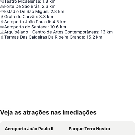
Teatro Micaelense
:
1.8
km
Forte De São Brás
:
2.6
km
Estádio De São Miguel
:
2.8
km
Gruta do Carvão
:
3.3
km
Aeroporto João Paulo Ii
:
4.5
km
Aeroporto de Santana
:
10.6
km
Arquipélago - Centro de Artes Contemporâneas
:
13
km
Termas Das Caldeiras Da Ribeira Grande
:
15.2
km
Veja as atrações nas imediações
Ampliar mapa
Aeroporto João Paulo II
Parque Terra Nostra