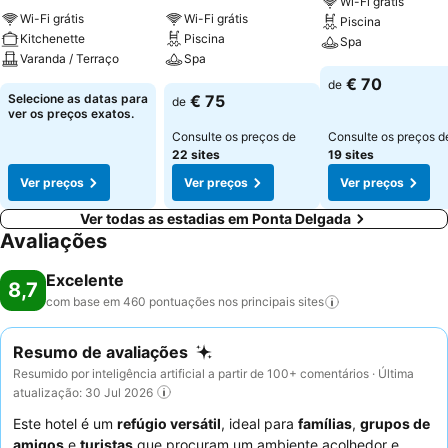
Wi-Fi grátis
Wi-Fi grátis
Wi-Fi grátis
Piscina
Kitchenette
Piscina
Spa
Varanda / Terraço
Spa
€ 70
de
Selecione as datas para
€ 75
de
ver os preços exatos.
Consulte os preços de
Consulte os preços d
22 sites
19 sites
Ver preços
Ver preços
Ver preços
Ver todas as estadias em Ponta Delgada
Avaliações
Excelente
8,7
com base em 460 pontuações nos principais
sites
Resumo de avaliações
Resumido por inteligência artificial a partir de 100+ comentários · Última
atualização: 30 Jul 2026
Este hotel é um
refúgio versátil
, ideal para
famílias
,
grupos de
amigos
e
turistas
que procuram um ambiente acolhedor e