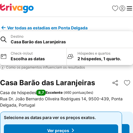
Favoritos
Iniciar
Me
Ver todas as estadias em Ponta Delgada
Destino
Casa Barão das Laranjeiras
Check-in/out
Hóspedes e quartos
Escolha as datas
2 hóspedes, 1 quarto.
Como os pagamentos influenciam os resultados
Casa Barão das Laranjeiras
Partilhar
Ad
Casa de hóspedes
8,7
Excelente
(
460 pontuações
)
Rua Dr. João Bernardo Oliveira Rodrigues 14, 9500-439, Ponta
Delgada, Portugal
Selecione as datas para ver os preços exatos.
Selecione as datas para ver os preços exatos.
Ver preços
Ver preços