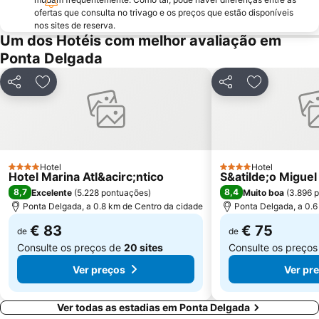
ofertas que consulta no trivago e os preços que estão disponíveis
nos sites de reserva.
Um dos Hotéis com melhor avaliação em
Ponta Delgada
Partilhar
Adicionar aos favoritos
Partilhar
Adicionar ao
Hotel
Hotel
4 Estrelas
4 Estrelas
Hotel Marina Atl&acirc;ntico
S&atilde;o Miguel
8,7
8,4
Excelente
(
5.228 pontuações
)
Muito boa
(
3.896 
Ponta Delgada, a 0.8 km de Centro da cidade
Ponta Delgada, a 0.6
€ 83
€ 75
de
de
Consulte os preços de
20 sites
Consulte os preço
Ver preços
Ver pr
Ver todas as estadias em Ponta Delgada