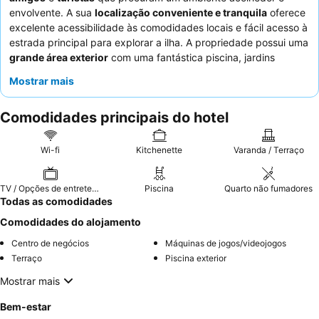
envolvente. A sua
localização conveniente e tranquila
oferece
excelente acessibilidade às comodidades locais e fácil acesso à
estrada principal para explorar a ilha. A propriedade possui uma
grande área exterior
com uma fantástica piscina, jardins
maduros e um campo de futebol, proporcionando amplas
Mostrar mais
oportunidades para relaxamento e atividade. Os hóspedes
elogiam consistentemente a
natureza amigável e acolhedora
Comodidades principais do hotel
dos funcionários, que muitas vezes se esforçam para garantir
uma estadia confortável. Para aqueles que procuram uma
experiência mais tranquila, considere os quartos virados para o
Wi-fi
Kitchenette
Varanda / Terraço
jardim.
TV / Opções de entretenimento
Piscina
Quarto não fumadores
Todas as comodidades
Comodidades do alojamento
Centro de negócios
Máquinas de jogos/videojogos
Terraço
Piscina exterior
Mostrar mais
Bem-estar