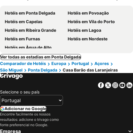
Hotéis em Ponta Delgada
Hotéis em Povoação
Hotéis em Capelas
Hotéis em Vila do Porto
Hotéis em Ribeira Grande
Hotéis em Lagoa
Hotéis em Furnas
Hotéis em Nordeste
Hotéis em Àgua de Alto
Ver todas as estadias em Ponta Delgada
Comparador de Hotéis
Europa
Portugal
Açores
São Miguel
Ponta Delgada
Casa Barão das Laranjeiras
Facebook
Twitter
Insta
Yo
Selecione o seu país
Adicionar no Google
Encontre facilmente os nossos
resultados: adicione o trivago como
fonte preferencial no Google.
Empresa