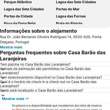
Parque Atlântico
Lagoa das Sete Cidades
Lagoa das Sete Cidades
Portas do Mar
Portas da Cidade
Lagoa das Furnas
Poça da Dona Beija
Praia do Pópulo
Informações sobre o alojamento
Observatório Vulcanológico dos Açores
Parque de Ribeira Grande
Rua Dr. João Bernardo Oliveira Rodrigues 14, 9500-439, Ponta
Nascente Termal da Ferraria
Parque Natural da Ribeira dos Caldeirões
Delgada, Portugal
Mostrar mais
Perguntas frequentes sobre Casa Barão das
Laranjeiras
Tem piscina no Casa Barão das Laranjeiras?
Animais de estimação são permitidos no Casa Barão das
Laranjeiras?
Tem estacionamento disponível no Casa Barão das Laranjeiras?
Qual é o horário de check-in e check-out no Casa Barão das
Laranjeiras?
Onde está localizado o Casa Barão das Laranjeiras?
Mostrar mais
Os preços e a disponibilidade que recebemos dos sites de reserva
mudam frequentemente. Como tal, pode haver diferenças entre as