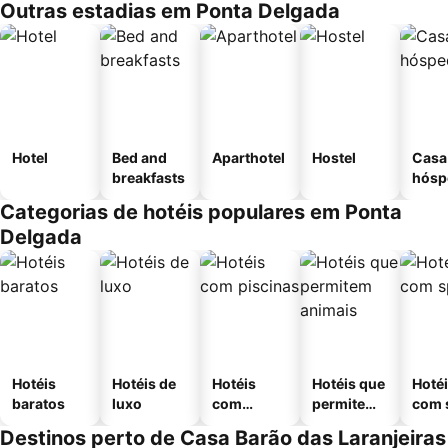
Outras estadias em Ponta Delgada
Hotel
Bed and
Aparthotel
Hostel
Casa
breakfasts
hósp
Categorias de hotéis populares em Ponta
Delgada
Hotéis
Hotéis de
Hotéis
Hotéis que
Hoté
baratos
luxo
com
permitem
com 
piscinas
animais
Destinos perto de Casa Barão das Laranjeiras