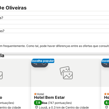
e Oliveiras
s?
as?
m frequentemente. Como tal, pode haver diferenças entre as ofertas que consult
la
Escolha popular
Escol
avoritos
Adicionar aos favoritos
Partilhar
Par
Hotel
1 Estrelas
3 E
ro
Hotel Bem Estar
Ho
7,9
8,
ontuações
)
Boa
(
747 pontuações
)
entro da cidade
Lousã, a 0.3 km de Centro da cidade