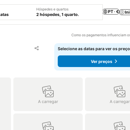
Hóspedes e quartos
PT · €
In
datas
2 hóspedes, 1 quarto.
Como os pagamentos influenciam os
Adicionar aos favoritos
Selecione as datas para ver os preço
Partilhar
Ver preços
A carregar
A carregar