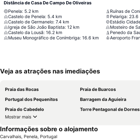
Distância de Casa De Campo De Oliveiras
Penela
:
5.2
km
Ruínas de Con
Castelo de Penela
:
5.4
km
Pelariga
:
23.6
Castelo de Germanelo
:
7.4
km
Estádio Cidad
Igreja de São João Baptista
:
12
km
Mosteiro de Sa
Castelo da Lousã
:
16.2
km
Penedo da Sa
Museu Monográfico de Conímbriga
:
16.6
km
Aeroporto Fran
Veja as atrações nas imediações
Praia das Rocas
Praia de Buarcos
Portugal dos Pequenitos
Barragem da Aguieira
Praia do Cabedelo
Torre Pentagonal de Dornes
Mostrar mais
Informações sobre o alojamento
Carvalhais, Penela, Portugal