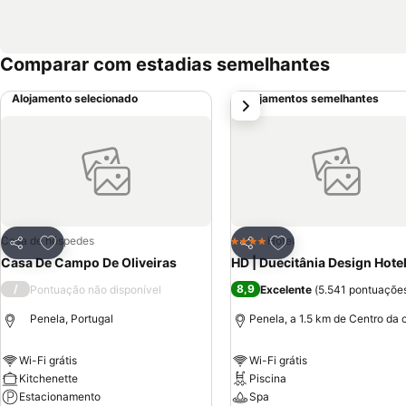
Comparar com estadias semelhantes
Alojamento selecionado
Alojamentos semelhantes
próximo
Adicionar aos favoritos
Adicionar aos favor
Casa de hóspedes
Hotel
4 Estrelas
Partilhar
Partilhar
Casa De Campo De Oliveiras
HD | Duecitânia Design Hote
/
8,9
Pontuação não disponível
Excelente
(
5.541 pontuaçõe
Penela, Portugal
Penela, a 1.5 km de Centro da 
Wi-Fi grátis
Wi-Fi grátis
Kitchenette
Piscina
Estacionamento
Spa