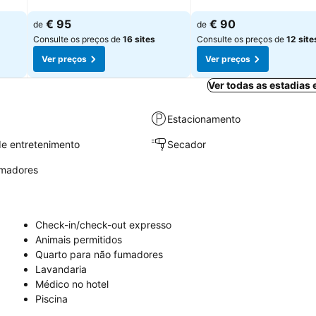
Ver preços
Ver preços
€ 95
€ 90
de
de
Consulte os preços de
16 sites
Consulte os preços de
12 site
Ver preços
Ver preços
Ver todas as estadias
Estacionamento
e entretenimento
Secador
umadores
Check-in/check-out expresso
Animais permitidos
Quarto para não fumadores
Lavandaria
Médico no hotel
Piscina