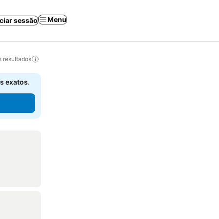
Menu
iciar sessão
 resultados
s exatos.