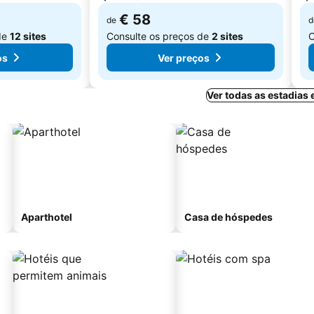
€ 58
de
d
de
12 sites
Consulte os preços de
2 sites
C
os
Ver preços
Ver todas as estadias
Aparthotel
Casa de hóspedes