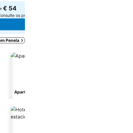
€ 54
€ 126
e
de
onsulte os preços de
2 sites
Consulte os preços
Ver preços
Ver preç
 em Penela
Aparthotel
Casa de campo