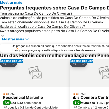
Mostrar mais
Perguntas frequentes sobre Casa De Campo D
Tem piscina no Casa De Campo De Oliveiras?
Animais de estimação são permitidos no Casa De Campo De Oliveira
Tem estacionamento disponível no Casa De Campo De Oliveiras?
Onde está localizado o Casa De Campo De Oliveiras?
Quais atrações populares estão perto do Casa De Campo De Oliveir
Mostrar mais
Os preços e a disponibilidade que recebemos dos sites de reserva muda
trivago e os preços que estão disponíveis nos sites de reserva.
Um dos Hotéis com melhor avaliação em Pene
Escolha popular
Escolha popular
Adicionar aos favoritos
Adicionar aos f
Partilhar
Partilhar
Hotel
Hotel
2 Estrelas
2 Estrelas
Residencial Martinho
ibis Coimbra Cent
7,6
8,0
Boa
(
743 pontuações
)
Muito boa
(
11.477 p
Lousã, a 0.3 km de Centro da cidade
Coimbra, a 1.2 km de C