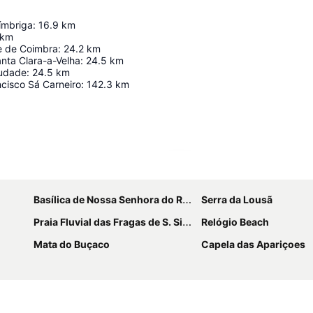
ímbriga
:
16.9
km
km
e de Coimbra
:
24.2
km
nta Clara-a-Velha
:
24.5
km
udade
:
24.5
km
cisco Sá Carneiro
:
142.3
km
Ampliar mapa
Basílica de Nossa Senhora do Rosário de Fátima
Serra da Lousã
Praia Fluvial das Fragas de S. Simão
Relógio Beach
Mata do Buçaco
Capela das Apariçoes