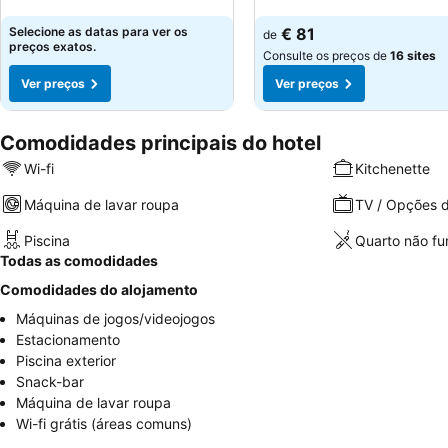
Ver preços
Ver preços
Selecione as datas para ver os
€ 81
de
preços exatos.
Consulte os preços de
16 sites
Ver preços
Ver preços
Comodidades principais do hotel
Wi-fi
Kitchenette
Máquina de lavar roupa
TV / Opções d
Piscina
Quarto não f
Todas as comodidades
Comodidades do alojamento
Máquinas de jogos/videojogos
Estacionamento
Piscina exterior
Snack-bar
Máquina de lavar roupa
Wi-fi grátis (áreas comuns)