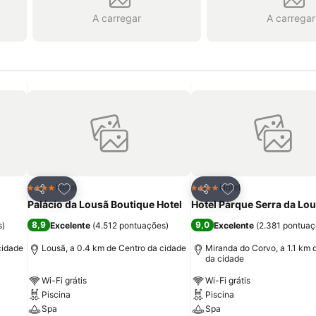
A carregar
A carregar
itos
Adicionar aos favoritos
Adicionar aos fav
Hotel
Hotel
4 Estrelas
4 Estrelas
Partilhar
Partilhar
l
Palácio da Lousã Boutique Hotel
Hotel Parque Serra da Lo
8,9
9,0
s
)
Excelente
(
4.512 pontuações
)
Excelente
(
2.381 pontua
cidade
Lousã, a 0.4 km de Centro da cidade
Miranda do Corvo, a 1.1 km 
da cidade
Wi-Fi grátis
Wi-Fi grátis
Piscina
Piscina
Spa
Spa