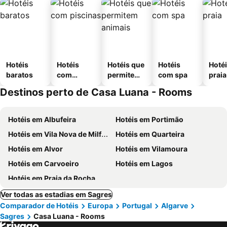
Hotéis
Hotéis
Hotéis que
Hotéis
Hotéi
baratos
com
permitem
com spa
praia
piscinas
animais
Destinos perto de Casa Luana - Rooms
Hotéis em Albufeira
Hotéis em Portimão
Hotéis em Vila Nova de Milfontes
Hotéis em Quarteira
Hotéis em Alvor
Hotéis em Vilamoura
Hotéis em Carvoeiro
Hotéis em Lagos
Hotéis em Praia da Rocha
Ver todas as estadias em Sagres
Comparador de Hotéis
Europa
Portugal
Algarve
Sagres
Casa Luana - Rooms