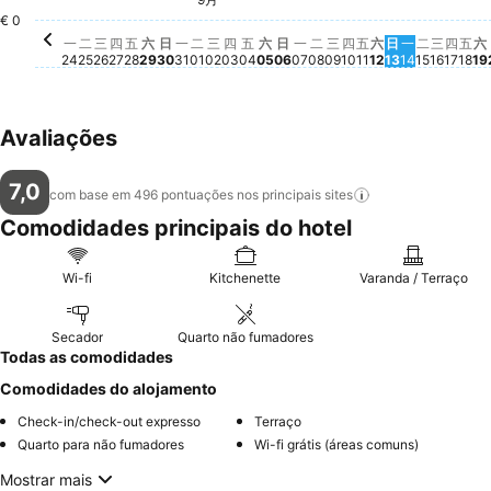
星期
€ 
星期二, 9月 01
€ 60
星期四, 9月 03
€ 60
星期六, 9月 05
€ 60
星期日, 9月 06
€ 60
星期二, 9月 08
€ 60
星期日, 9月 
€ 60
星期三,
€ 60
星
€
星期三, 9月 02
€ 58
星期五, 9月 11
€ 58
星期六, 9月 12
€ 58
星期二, 9
€ 58
星期四
€ 58
€ 0
星期四, 8月 27
Não há preço disponível para esta data
星期五, 8月 28
Não há preço disponível para esta data
星期一, 8月 31
Não há preço disponível para esta d
星期一, 9月 07
Não há preço disponíve
星期三, 9月 09
Não há preço dispo
星期四, 9月 10
Não há preço dis
星期一, 9月
Não há pr
一
二
三
四
五
六
日
一
二
三
四
五
六
日
一
二
三
四
五
六
日
一
二
三
四
五
六
24
25
26
27
28
29
30
31
01
02
03
04
05
06
07
08
09
10
11
12
13
14
15
16
17
18
19
Avaliações
7,0
com base em 496 pontuações nos principais
sites
Comodidades principais do hotel
Wi-fi
Kitchenette
Varanda / Terraço
Secador
Quarto não fumadores
Todas as comodidades
Comodidades do alojamento
Check-in/check-out expresso
Terraço
Quarto para não fumadores
Wi-fi grátis (áreas comuns)
Mostrar mais