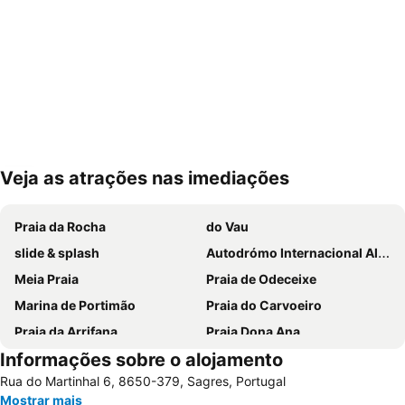
Veja as atrações nas imediações
Ampliar mapa
Praia da Rocha
do Vau
slide & splash
Autodrómo Internacional Algarve
Meia Praia
Praia de Odeceixe
Marina de Portimão
Praia do Carvoeiro
Praia da Arrifana
Praia Dona Ana
Informações sobre o alojamento
Do Alvor
Baiona Beach
Rua do Martinhal 6, 8650-379, Sagres, Portugal
Prainha
do Monte Clérigo
Mostrar mais