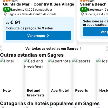
Hotel
Hotel
3 Estrelas
3 Estrelas
Quinta do Mar - Country & Sea Village
Salema Beach 
de Amoreira
Afurada Beach
8,5
9,4
Excelente
(
3.006 pontuações
)
Excelente
(
12 
Almádena Beach
Ponta de Sagres
Lagos, a 7.9 km de Centro da cidade
Budens, a 2.4 km
Selecione as da
€ 91
de
preços exatos.
Consulte os preços de
9 sites
Ver 
Ver preços
Ver todas as estadias em Sagres
Outras estadias em Sagres
Hotel
Bed and
Aparthotel
Resorts
Host
breakfasts
Categorias de hotéis populares em Sagres