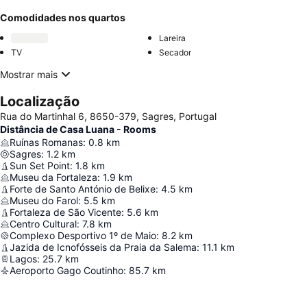
Comodidades nos quartos
Lareira
TV
Secador
Mostrar mais
Localização
Rua do Martinhal 6, 8650-379, Sagres, Portugal
Distância de Casa Luana - Rooms
Ruínas Romanas
:
0.8
km
Sagres
:
1.2
km
Sun Set Point
:
1.8
km
Museu da Fortaleza
:
1.9
km
Forte de Santo António de Belixe
:
4.5
km
Museu do Farol
:
5.5
km
Fortaleza de São Vicente
:
5.6
km
Centro Cultural
:
7.8
km
Complexo Desportivo 1º de Maio
:
8.2
km
Jazida de Icnofósseis da Praia da Salema
:
11.1
km
Lagos
:
25.7
km
Aeroporto Gago Coutinho
:
85.7
km