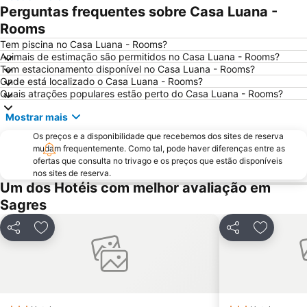
Praia do Burgau
Praia de Três Irmãos
Perguntas frequentes sobre Casa Luana -
Praia de Porto de Mós
Praia da Salema
Rooms
Marina de Lagos
Carvoeiro
Tem piscina no Casa Luana - Rooms?
Animais de estimação são permitidos no Casa Luana - Rooms?
Praia da Samouqueira
Praia do Camilo
Tem estacionamento disponível no Casa Luana - Rooms?
Onde está localizado o Casa Luana - Rooms?
Praia das Cabanas Velhas
Salema
Quais atrações populares estão perto do Casa Luana - Rooms?
Senhora da Rocha Beach
dos Três Castelos
Mostrar mais
Ponta da Piedade
Aeródromo Municipal de Portimao
Os preços e a disponibilidade que recebemos dos sites de reserva
Praia do Martinhal
Albandeira Beach
mudam frequentemente. Como tal, pode haver diferenças entre as
ofertas que consulta no trivago e os preços que estão disponíveis
Benagil Beach
Forte e Capela de Nossa Senhora da Rocha
nos sites de reserva.
da Bordeira
da Luz
Um dos Hotéis com melhor avaliação em
Sagres
de Vale Centeanes
Passeios em Portimão
Praia do Burgau
Avenida dos Descobrimentos
Partilhar
Adicionar aos favoritos
Partilhar
Adicionar
Praia de Vale Figueiras
Caneiros Beach
Estação de Comboios de Lagos
da Marinha
Praia do Pinhão
Grande
Fortaleza de Santa Catarina
Parque da Juventude de Portimão