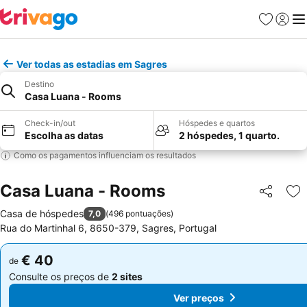
Favoritos
Iniciar
Me
Ver todas as estadias em Sagres
Destino
Casa Luana - Rooms
Check-in/out
Hóspedes e quartos
Escolha as datas
2 hóspedes, 1 quarto.
Como os pagamentos influenciam os resultados
Casa Luana - Rooms
Partilhar
Ad
Casa de hóspedes
7,0
(
496 pontuações
)
Rua do Martinhal 6, 8650-379, Sagres, Portugal
€ 40
€ 40
de
de
Consulte os preços de
2 sites
Consulte os preços de
2 sites
Ver preços
Ver preços