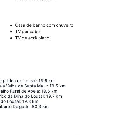
Casa de banho com chuveiro
TV por cabo
TV de ecrã plano
alítico do Lousal
:
18.5
km
Baloiço da Aldeia Velha de Santa Margarida do Sado
:
19.5
km
alho Rural de Abela
:
19.6
km
ico da Mina do Lousal
:
19.7
km
 do Lousal
:
19.8
km
mberto Delgado
:
83.3
km