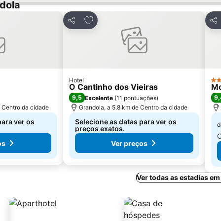
dola
avoritos
Adicionar aos favoritos
Partilhar
Par
Hotel
4 E
O Cantinho dos Vieiras
Mo
9,5
9,
Excelente
(
11 pontuações
)
e Centro da cidade
Grandola, a 5.8 km de Centro da cidade
para ver os
Selecione as datas para ver os
d
preços exatos.
C
os
Ver preços
Ver todas as estadias e