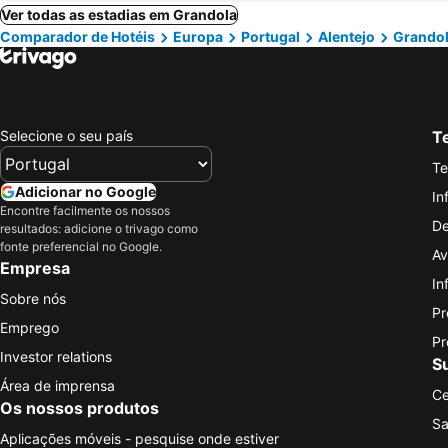
Ver todas as estadias em Grandola
Comparador de Hotéis
Europa
Portugal
Alentejo
Grando
Selecione o seu país
Te
Te
Adicionar no Google
In
Encontre facilmente os nossos
De
resultados: adicione o trivago como
fonte preferencial no Google.
Av
Empresa
In
Sobre nós
Pr
Emprego
Pr
Investor relations
S
Área de imprensa
Ce
Os nossos produtos
Sa
Aplicações móveis - pesquise onde estiver