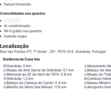
Fatura fornecida
Comodidades nos quartos
Ar condicionado
Wi-fi grátis nos quartos
Guarda-roupa
Localização
Rua Vaz Pontes nº7, 1º Andar , Dtº, 7570-314, Grandola, Portugal
Distância de Casa Vaz
Grandola
:
0
km
Monumento Meg
Museu de Arte Sacra de Grândola
:
0.1
km
Memorial ao 25 de Abril de 1974
:
0.8
km
Museu do Trab
Grândola
:
1.2
km
Comboio histór
Baloiço da Cabeça do Cardo
:
5.4
km
Museu Mineiro
Moinho de Vento das Relvas
:
17.6
km
Aeroporto Hu