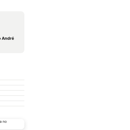
o André
a no