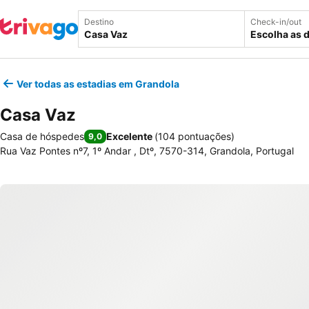
Destino
Check-in/out
Escolha as 
Ver todas as estadias em Grandola
Casa Vaz
Casa de hóspedes
Excelente
(
104 pontuações
)
9,0
Rua Vaz Pontes nº7, 1º Andar , Dtº, 7570-314, Grandola, Portugal