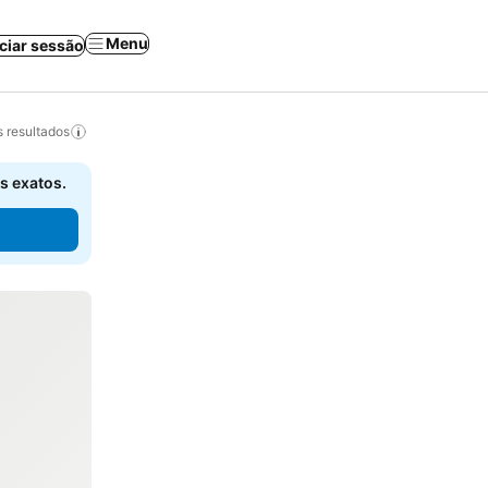
Menu
iciar sessão
 resultados
s exatos.