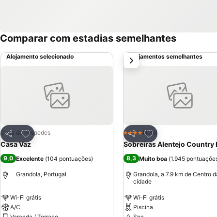
Comparar com estadias semelhantes
Alojamento selecionado
Alojamentos semelhantes
próximo
Adicionar aos favoritos
Adicionar aos favor
Casa de hóspedes
Hotel
4 Estrelas
Partilhar
Partilhar
Casa Vaz
Sobreiras Alentejo Country 
9,0
8,3
Excelente
(
104 pontuações
)
Muito boa
(
1.945 pontuaçõe
Grandola, Portugal
Grandola, a 7.9 km de Centro d
cidade
Wi-Fi grátis
Wi-Fi grátis
A/C
Piscina
Varanda / Terraço
Spa