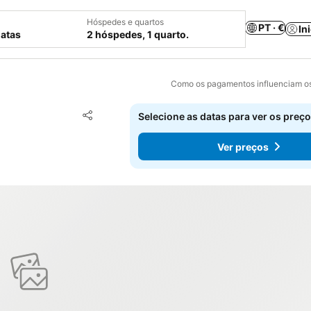
Hóspedes e quartos
PT · €
In
datas
2 hóspedes, 1 quarto.
Como os pagamentos influenciam os
Adicionar aos favoritos
Selecione as datas para ver os preço
Partilhar
Ver preços