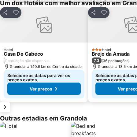
Um dos Hotéis com melhor avaliação em Gran
Adicionar aos favoritos
Adicionar aos f
Partilhar
Partilhar
Hotel
Hotel
3 Estrelas
Casa Do Cabeco
Brejo da Amada
/
7,3
Pontuação não disponível
(
36 pontuações
)
Grandola, a 140.9 km de Centro da cidade
Grandola, a 13.5 km d
Selecione as datas para ver os
Selecione as datas 
preços exatos.
preços exatos.
Ver preços
Ver preç
Outras estadias em Grandola