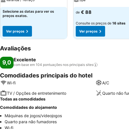
Selecione as datas para ver os
€ 88
de
preços exatos.
Consulte os preços de
16 sites
Ver preços
Ver preços
Avaliações
Excelente
9,0
com base em 104 pontuações nos principais
sites
Comodidades principais do hotel
Wi-fi
A/C
TV / Opções de entretenimento
Quarto não f
Todas as comodidades
Comodidades do alojamento
Máquinas de jogos/videojogos
Quarto para não fumadores
Wi-fi