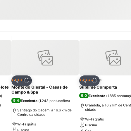
itos
Adicionar aos favoritos
Adicionar aos fav
Hotel
Hotel
4 Estrelas
5 Estrelas
Partilhar
Partilhar
Hotel
Monte do Giestal - Casas de
Sublime Comporta
Campo & Spa
9,0
s
)
Excelente
(
1.885 pontuaç
9,4
Excelente
(
1.243 pontuações
)
a
Grandola, a 16.2 km de Cent
cidade
Santiago do Cacém, a 16.6 km de
Centro da cidade
Wi-Fi grátis
Wi-Fi grátis
Piscina
Piscina
Spa