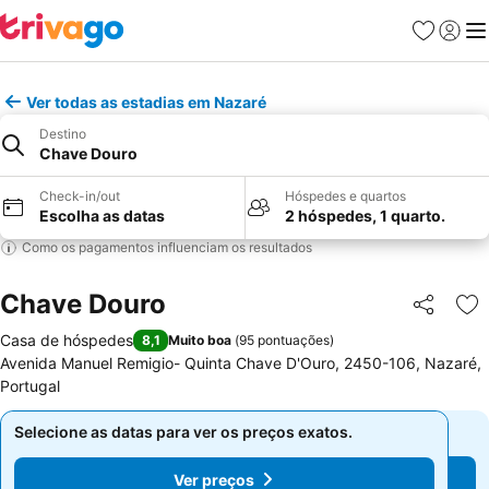
Favoritos
Iniciar
Me
Ver todas as estadias em Nazaré
Destino
Chave Douro
Check-in/out
Hóspedes e quartos
Escolha as datas
2 hóspedes, 1 quarto.
Como os pagamentos influenciam os resultados
Chave Douro
Partilhar
Ad
Casa de hóspedes
8,1
Muito boa
(
95 pontuações
)
Avenida Manuel Remigio- Quinta Chave D'Ouro, 2450-106, Nazaré,
Portugal
Selecione as datas para ver os preços exatos.
Selecione as datas para ver os preços exatos.
Ver preços
Ver preços