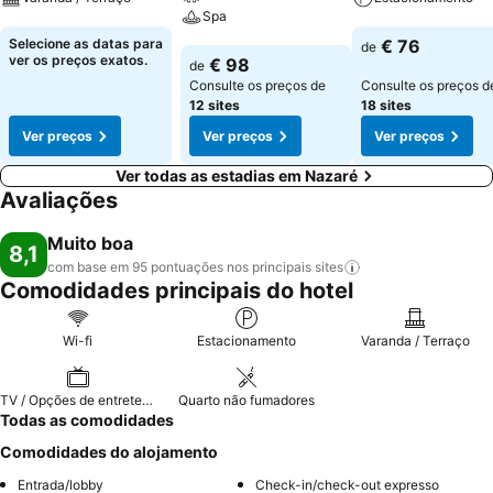
Spa
Ver preços
Ver preços
Selecione as datas para
€ 76
de
Ver preços
ver os preços exatos.
€ 98
de
Consulte os preços de
Consulte os preços d
12 sites
18 sites
Ver preços
Ver preços
Ver preços
Ver todas as estadias em Nazaré
Avaliações
Muito boa
8,1
com base em 95 pontuações nos principais
sites
Comodidades principais do hotel
Wi-fi
Estacionamento
Varanda / Terraço
TV / Opções de entretenimento
Quarto não fumadores
Todas as comodidades
Comodidades do alojamento
Entrada/lobby
Check-in/check-out expresso