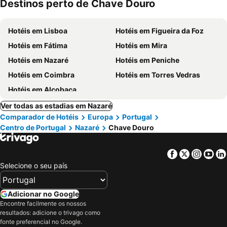
Destinos perto de Chave Douro
Hotéis em Lisboa
Hotéis em Figueira da Foz
Hotéis em Fátima
Hotéis em Mira
Hotéis em Nazaré
Hotéis em Peniche
Hotéis em Coimbra
Hotéis em Torres Vedras
Hotéis em Alcobaça
Ver todas as estadias em Nazaré
Comparador de Hotéis
Europa
Portugal
Centro de Portugal
Nazaré
Chave Douro
Facebook
Twitter
Insta
Yo
Selecione o seu país
Adicionar no Google
Encontre facilmente os nossos
resultados: adicione o trivago como
fonte preferencial no Google.