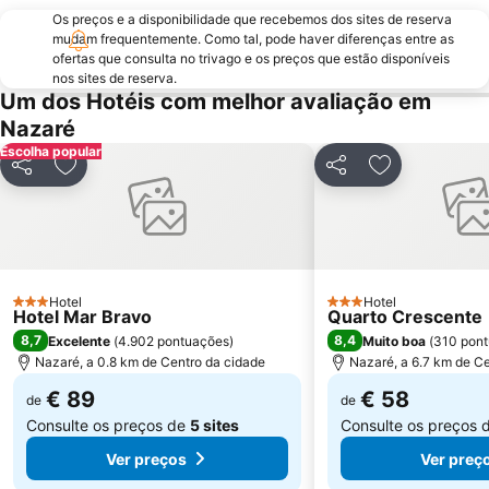
Bom Sucesso
Osso da Baleia
Os preços e a disponibilidade que recebemos dos sites de reserva
Estação Rodoviária de Fátima
Museu da Fábrica de Cimento Maceira-Lis
mudam frequentemente. Como tal, pode haver diferenças entre as
ofertas que consulta no trivago e os preços que estão disponíveis
Reserva Natural das Ilhas Berlengas
Igreja Paroquial de Pataias
nos sites de reserva.
Um dos Hotéis com melhor avaliação em
Praia de Pedra do Ouro
Praia Norte
Nazaré
Praia do Bom Sucesso
Quinta Pedagógica do Cuco
Escolha popular
de Porto Dinheiro
Porto das Barcas
Partilhar
Adicionar aos favoritos
Partilhar
Adicionar aos
Parque Vale do Ribeiro de São Pedro de Moel
Touril de Atouguia da Baleia
Mosteiro da Batalha
Estação comboios de Leiria
Praia do Salgado
Monumento ao Peregrino em Fátima
Complexo Municipal de Piscinas de Leiria
Pia do Urso
Hotel
Hotel
3 Estrelas
3 Estrelas
Hotel Mar Bravo
Quarto Crescente
Praia de Vale Furado
Pelourinho de Alfeizerão
8,7
8,4
Excelente
(
4.902 pontuações
)
Muito boa
(
310 pon
Praia de São Bernardino
Olhos d'Água de Olho Marinho
Nazaré, a 0.8 km de Centro da cidade
Nazaré, a 6.7 km de C
€ 89
€ 58
de
de
Consulte os preços de
5 sites
Consulte os preços 
Ver preços
Ver preç