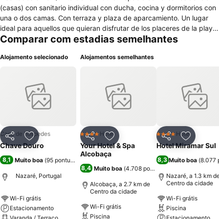
(casas) con sanitario individual con ducha, cocina y dormitorios con
una o dos camas. Con terraza y plaza de aparcamiento. Un lugar
ideal para aquellos que quieran disfrutar de los placeres de la playa
Comparar com estadias semelhantes
y la ciudad de Nazaré, a precios asequibles en un ambiente
agradable y tipicidad rural, se encuentra el campo, el mar y la
Alojamento selecionado
Alojamentos semelhantes
tranquilidad en el verano y el invierno. Asimismo, le informamos que
nosotros aceptamos reservas para alquiler de reservas Habitaciones
/ Cabinas. Quinta Chave D'Ouro - Nazaret (A lo largo de Marina) La
clave Quinta d'Ouro está situado cerca de una zona rural de la
localidad de Nazaré Caixins, está a sólo 5 minutos de la hermosa
playa de Nazaré y al puerto deportivo y pesquero. La Quinta se
forma al norte por el edificio principal llamado Hosting Clave D'Ouro
- zona residencial consta de doce pequeñas casas individuales
Casa de hóspedes
Hotel
Hotel
4 Estrelas
4 Estrelas
Partilhar
Adicionar aos favoritos
Partilhar
Adicionar aos favoritos
Partilhar
Adicionar
como habitaciones y cabañas, todas con baño privado y algunas
Chave Douro
Your Hotel & Spa
Hotel Miramar Sul
con cocina; esta zona está dispuesto en "U" con el patio central con
Alcobaça
8,1
8,3
Muito boa
(
95 pontuações
)
Muito boa
(
8.077 
porche y jardín / explicó.
8,4
Muito boa
(
4.708 pontuações
)
Nazaré, Portugal
Nazaré, a 1.3 km d
Centro da cidade
Alcobaça, a 2.7 km de
Centro da cidade
Wi-Fi grátis
Wi-Fi grátis
Wi-Fi grátis
Estacionamento
Piscina
Piscina
Varanda / Terraço
Estacionamento