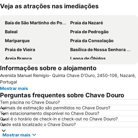
Veja as atrações nas imediações
Ampliar mapa
Baía de São Martinho do Porto
Praia da Nazaré
Baleal
Praia de Pedrogão
Mariparque
Praia da Consolação
Praia de Vieira
Basílica de Nossa Senhora do Rosário de Fátima
Areia Branca
Lagoa de Óbidos
Informações sobre o alojamento
Praia d'El Rey Golf & CC
Foz do Arelho
Avenida Manuel Remigio- Quinta Chave D'Ouro, 2450-106, Nazaré,
Grutas de Mira de Aire
Mosteiro de Alcobaça
Portugal
Buddha Eden Garden - Jardim da Paz
Praia de São Pedro de Moel
Mostrar mais
Perguntas frequentes sobre Chave Douro
Praia das Berlengas
Serra do Montejunto
Tem piscina no Chave Douro?
Salir do Porto
Castelo de Óbidos
Animais de estimação são permitidos no Chave Douro?
Paredes de Vitória
Capela das Apariçoes
Tem estacionamento disponível no Chave Douro?
Qual é o horário de check-in e check-out no Chave Douro?
Sítio da Nazaré
Praia d'el Rey
Onde está localizado o Chave Douro?
Estádio Municipal de Leiria
Da Foz do Arelho
Mostrar mais