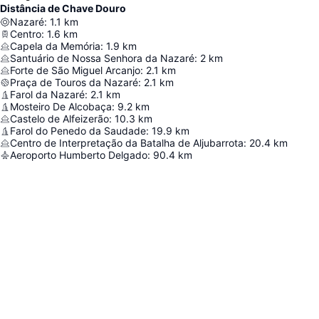
Distância de Chave Douro
Nazaré
:
1.1
km
Centro
:
1.6
km
Capela da Memória
:
1.9
km
Santuário de Nossa Senhora da Nazaré
:
2
km
Forte de São Miguel Arcanjo
:
2.1
km
Praça de Touros da Nazaré
:
2.1
km
Farol da Nazaré
:
2.1
km
Mosteiro De Alcobaça
:
9.2
km
Castelo de Alfeizerão
:
10.3
km
Farol do Penedo da Saudade
:
19.9
km
Centro de Interpretação da Batalha de Aljubarrota
:
20.4
km
Aeroporto Humberto Delgado
:
90.4
km