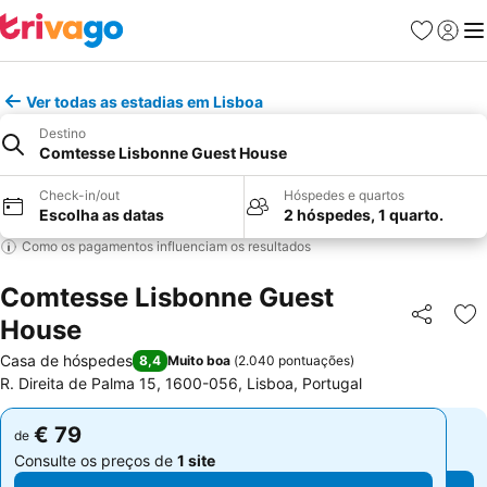
Favoritos
Iniciar
Me
Ver todas as estadias em Lisboa
Destino
Comtesse Lisbonne Guest House
Check-in/out
Hóspedes e quartos
Escolha as datas
2 hóspedes, 1 quarto.
Como os pagamentos influenciam os resultados
Comtesse Lisbonne Guest
House
Partilhar
Ad
Casa de hóspedes
8,4
Muito boa
(
2.040 pontuações
)
R. Direita de Palma 15, 1600-056, Lisboa, Portugal
€ 79
€ 79
de
de
Consulte os preços de
1 site
Consulte os preços de
1 site