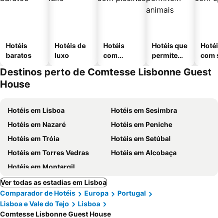
Hotéis
Hotéis de
Hotéis
Hotéis que
Hoté
baratos
luxo
com
permitem
com 
piscinas
animais
Destinos perto de Comtesse Lisbonne Guest
House
Hotéis em Lisboa
Hotéis em Sesimbra
Hotéis em Nazaré
Hotéis em Peniche
Hotéis em Tróia
Hotéis em Setúbal
Hotéis em Torres Vedras
Hotéis em Alcobaça
Hotéis em Montargil
Ver todas as estadias em Lisboa
Comparador de Hotéis
Europa
Portugal
Lisboa e Vale do Tejo
Lisboa
Comtesse Lisbonne Guest House