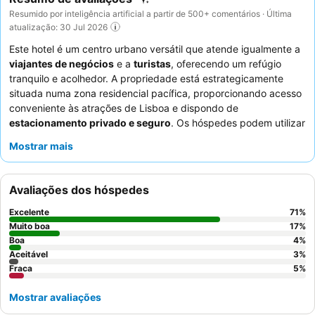
Resumido por inteligência artificial a partir de 500+ comentários · Última
atualização: 30 Jul 2026
Este hotel é um centro urbano versátil que atende igualmente a
viajantes de negócios
e a
turistas
, oferecendo um refúgio
tranquilo e acolhedor. A propriedade está estrategicamente
situada numa zona residencial pacífica, proporcionando acesso
conveniente às atrações de Lisboa e dispondo de
estacionamento privado e seguro
. Os hóspedes podem utilizar
a
cozinha comum bem equipada
para preparar refeições,
Mostrar mais
promovendo uma sensação de lar longe de casa. A equipa de
receção, simpática e prestável, recebe consistentemente
elogios pela sua utilidade e conhecimentos locais. Para uma
Avaliações dos hóspedes
estadia verdadeiramente relaxante, considere reservar um
quarto com
isolamento acústico
eficaz e
cortinas opacas
.
Excelente
71
%
Muito boa
17
%
Boa
4
%
Aceitável
3
%
Fraca
5
%
Mostrar avaliações