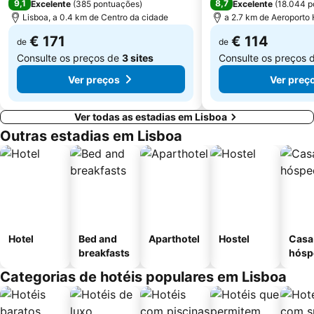
9,1
8,7
Excelente
(
385 pontuações
)
Excelente
(
18.044 p
Lisboa, a 0.4 km de Centro da cidade
a 2.7 km de Aeroporto
€ 171
€ 114
de
de
Consulte os preços de
3 sites
Consulte os preços 
Ver preços
Ver preç
Ver todas as estadias em Lisboa
Outras estadias em Lisboa
Hotel
Bed and
Aparthotel
Hostel
Casa
breakfasts
hósp
Categorias de hotéis populares em Lisboa