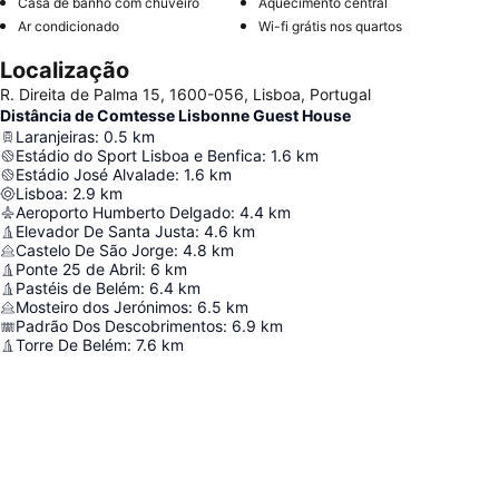
Casa de banho com chuveiro
Aquecimento central
Ar condicionado
Wi-fi grátis nos quartos
Localização
R. Direita de Palma 15, 1600-056, Lisboa, Portugal
Distância de Comtesse Lisbonne Guest House
Laranjeiras
:
0.5
km
Estádio do Sport Lisboa e Benfica
:
1.6
km
Estádio José Alvalade
:
1.6
km
Lisboa
:
2.9
km
Aeroporto Humberto Delgado
:
4.4
km
Elevador De Santa Justa
:
4.6
km
Castelo De São Jorge
:
4.8
km
Ponte 25 de Abril
:
6
km
Pastéis de Belém
:
6.4
km
Mosteiro dos Jerónimos
:
6.5
km
Padrão Dos Descobrimentos
:
6.9
km
Torre De Belém
:
7.6
km