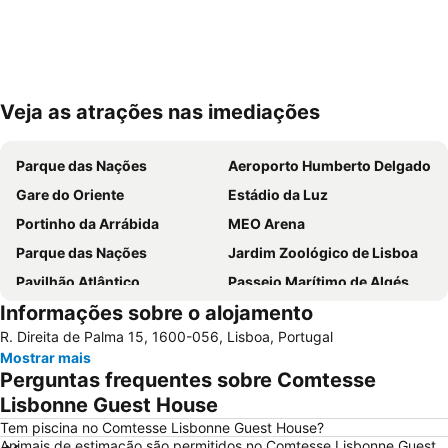
Veja as atrações nas imediações
Ampliar mapa
Parque das Nações
Aeroporto Humberto Delgado
Gare do Oriente
Estádio da Luz
Portinho da Arrábida
MEO Arena
Parque das Nações
Jardim Zoológico de Lisboa
Pavilhão Atlântico
Passeio Marítimo de Algés
Informações sobre o alojamento
Benfica
Praias de Santa Cruz
R. Direita de Palma 15, 1600-056, Lisboa, Portugal
Baixa de Lisboa
Parque Eduardo VII
Mostrar mais
Praça de Touros de Campo Pequeno
Praia das Azenhas do Mar
Perguntas frequentes sobre Comtesse
Estação de Caminhos de Ferro de Sete Rios
Belém
Lisbonne Guest House
Avenida da Liberdade
da Figueirinha
Tem piscina no Comtesse Lisbonne Guest House?
Animais de estimação são permitidos no Comtesse Lisbonne Guest