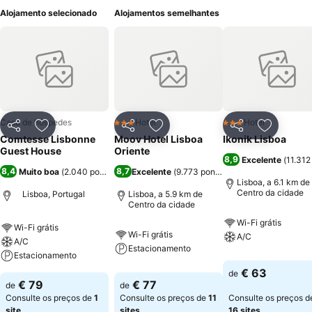
Alojamento selecionado
Alojamentos semelhantes
Casa de hóspedes
Hotel
Hotel
3 Estrelas
3 Estrelas
Partilhar
Adicionar aos favoritos
Partilhar
Adicionar aos favoritos
Partilhar
Adicionar
Comtesse Lisbonne
Moov Hotel Lisboa
Ikonik Lisboa
Guest House
Oriente
8,9
Excelente
(
11.312
8,4
8,7
Muito boa
(
2.040 pontuações
Excelente
)
(
9.773 pontuações
)
Lisboa, a 6.1 km de
Centro da cidade
Lisboa, Portugal
Lisboa, a 5.9 km de
Centro da cidade
Wi-Fi grátis
Wi-Fi grátis
Wi-Fi grátis
A/C
A/C
Estacionamento
Estacionamento
€ 63
de
€ 79
€ 77
de
de
Consulte os preços de
1
Consulte os preços de
11
Consulte os preços d
site
sites
16 sites