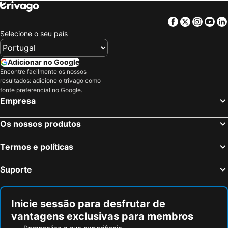
Facebook
Twitter
Insta
Yo
Selecione o seu país
Adicionar no Google
Encontre facilmente os nossos
resultados: adicione o trivago como
fonte preferencial no Google.
Empresa
Os nossos produtos
Termos e políticas
Suporte
Inicie sessão para desfrutar de
vantagens exclusivas para membros